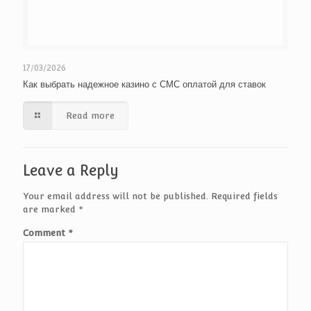
17/03/2026
Как выбрать надежное казино с СМС оплатой для ставок
Read more
Leave a Reply
Your email address will not be published.
Required fields
are marked
*
Comment
*