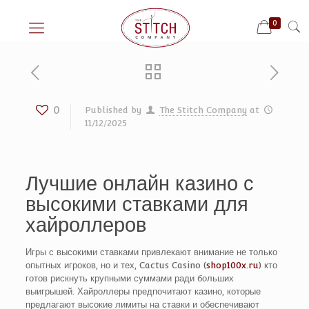
0
0
Published by
The Stitch Company
at
11/12/2025
Лучшие онлайн казино с
высокими ставками для
хайроллеров
Игры с высокими ставками привлекают внимание не только
опытных игроков, но и тех, Cactus Casino (
shop100x.ru
) кто
готов рискнуть крупными суммами ради больших
выигрышей. Хайроллеры предпочитают казино, которые
предлагают высокие лимиты на ставки и обеспечивают