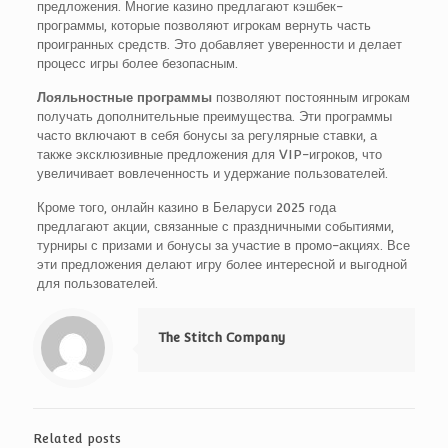
предложения. Многие казино предлагают кэшбек-
программы, которые позволяют игрокам вернуть часть
проигранных средств. Это добавляет уверенности и делает
процесс игры более безопасным.
Лояльностные программы
позволяют постоянным игрокам
получать дополнительные преимущества. Эти программы
часто включают в себя бонусы за регулярные ставки, а
также эксклюзивные предложения для VIP-игроков, что
увеличивает вовлеченность и удержание пользователей.
Кроме того, онлайн казино в Беларуси 2025 года
предлагают акции, связанные с праздничными событиями,
турниры с призами и бонусы за участие в промо-акциях. Все
эти предложения делают игру более интересной и выгодной
для пользователей.
The Stitch Company
Related posts