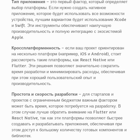
Тип приложения
– это первый фактор, который определяет
выбор платформы. Если нужно создать нативное
приложение, которое будет использовать все возможности
устройства, лучшим вариантом будет использование Xcode
и Swift. Эти инструменты обеспечивают наилучшую
производительность и полную интеграцию с экосистемой
Apple.
Кроссплатформенность
– если ваш проект ориентирован
на несколько платформ (например, iOS и Android), стоит
рассмотреть такие платформы, как React Native или
Flutter. Эти решения позволяют значительно сократить
время разработки и минимизировать расходы, обеспечивая
при этом хороший пользовательский опыт и
производительность.
Простота и скорость разработки
– для стартапов и
проектов с ограниченным бюджетом важным фактором
может быть время, которое потребуется на разработку. В
этом случае лучше обратить внимание на Flutter или
React Native, так как эти платформы позволяют быстрее
создавать и разрабатывать приложения, обеспечивая при
этом доступ к большому количеству готовых компонентов и
библиотек.