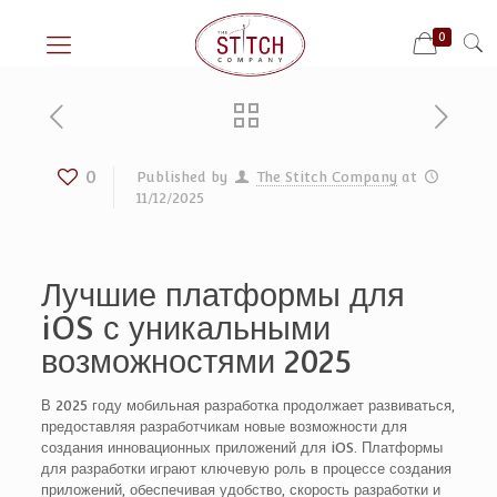
0
0
Published by
The Stitch Company
at
11/12/2025
Лучшие платформы для
iOS с уникальными
возможностями 2025
В 2025 году мобильная разработка продолжает развиваться,
предоставляя разработчикам новые возможности для
создания инновационных приложений для iOS. Платформы
для разработки играют ключевую роль в процессе создания
приложений, обеспечивая удобство, скорость разработки и