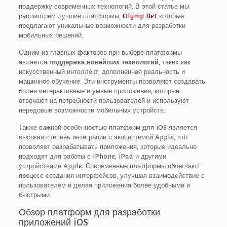
поддержку современных технологий. В этой статье мы
рассмотрим лучшие платформы,
Olymp Bet
которые
предлагают уникальные возможности для разработки
мобильных решений.
Одним из главных факторов при выборе платформы
является
поддержка новейших технологий
, таких как
искусственный интеллект, дополненная реальность и
машинное обучение. Эти инструменты позволяют создавать
более интерактивные и умные приложения, которые
отвечают на потребности пользователей и используют
передовые возможности мобильных устройств.
Также важной особенностью платформ для iOS является
высокая степень интеграции с экосистемой Apple, что
позволяет разрабатывать приложения, которые идеально
подходят для работы с iPhone, iPad и другими
устройствами Apple. Современные платформы облегчают
процесс создания интерфейсов, улучшая взаимодействие с
пользователем и делая приложения более удобными и
быстрыми.
Обзор платформ для разработки
приложений iOS