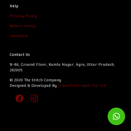
Help
Privacy Policy
Return Policy
Feedback
Contact Us
B-86, Ground Floor, Kamla Nagar, Agra, Uttar Pradesh,
282005
© 2020 The Stitch Company
Designed & Developed By
UrbanTract India Pvt. Ltd.