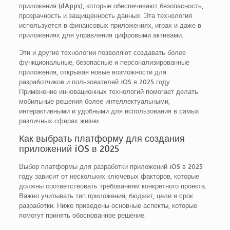
приложения (dApps), которые обеспечивают безопасность,
прозрачность и защищенность данных. Эта технология
используется в финансовых приложениях, играх и даже в
приложениях для управления цифровыми активами.
Эти и другие технологии позволяют создавать более
функциональные, безопасные и персонализированные
приложения, открывая новые возможности для
разработчиков и пользователей iOS в 2025 году.
Применение инновационных технологий помогает делать
мобильные решения более интеллектуальными,
интерактивными и удобными для использования в самых
различных сферах жизни.
Как выбрать платформу для создания
приложений iOS в 2025
Выбор платформы для разработки приложений iOS в 2025
году зависит от нескольких ключевых факторов, которые
должны соответствовать требованиям конкретного проекта.
Важно учитывать тип приложения, бюджет, цели и срок
разработки. Ниже приведены основные аспекты, которые
помогут принять обоснованное решение.