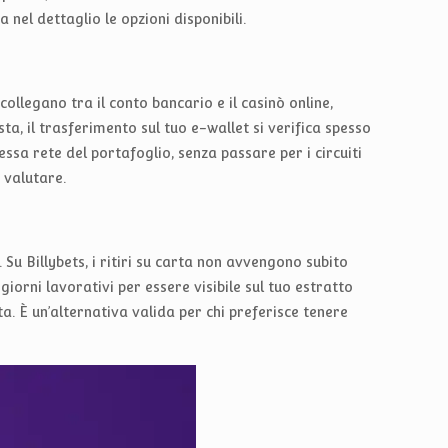
el dettaglio le opzioni disponibili.
ollegano tra il conto bancario e il casinò online,
sta, il trasferimento sul tuo e-wallet si verifica spesso
tessa rete del portafoglio, senza passare per i circuiti
 valutare.
Su Billybets, i ritiri su carta non avvengono subito
orni lavorativi per essere visibile sul tuo estratto
a. È un’alternativa valida per chi preferisce tenere