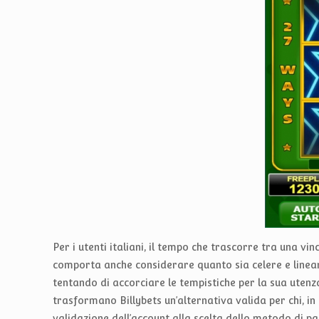
Per i utenti italiani, il tempo che trascorre tra una vin
comporta anche considerare quanto sia celere e lineare 
tentando di accorciare le tempistiche per la sua utenz
trasformano Billybets un’alternativa valida per chi, i
validazione dell’account alla scelta dello metodo di 