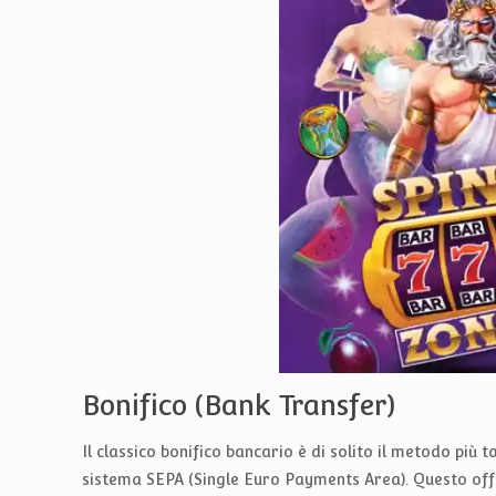
Bonifico (Bank Transfer)
Il classico bonifico bancario è di solito il metodo più 
sistema SEPA (Single Euro Payments Area). Questo offre 