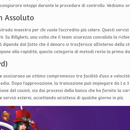
ongiurare intoppi durante le procedure di controllo. Vediamo ora n
in Assoluto
trada maestra per chi vuole l’accredito più celere. Questi servizi c
i. Su Billybets, una volta che il team sicurezza convalida la richie
à dipende dal fatto che il denaro si trasferisce all’interno della s
tepone alla rapidità, questa categoria di metodi resta la prima da
rd)
e assicurano un ottimo compromesso tra facilità d’uso e velocità. 
dia. Dopo l’approvazione, la transazione può impiegare da 1 a 3 gi
one del casinò, sia dai processi della banca che ha fornito la cart
 servizi esterni, accettando un’attesa di qualche giorno in più.