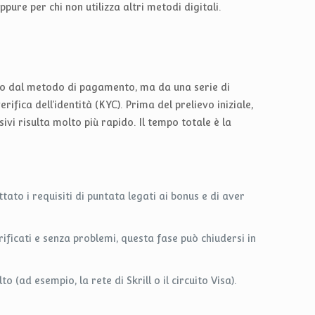
ure per chi non utilizza altri metodi digitali.
solo dal metodo di pagamento, ma da una serie di
ifica dell’identità (KYC). Prima del prelievo iniziale,
sivi risulta molto più rapido. Il tempo totale è la
ttato i requisiti di puntata legati ai bonus e di aver
erificati e senza problemi, questa fase può chiudersi in
 (ad esempio, la rete di Skrill o il circuito Visa).