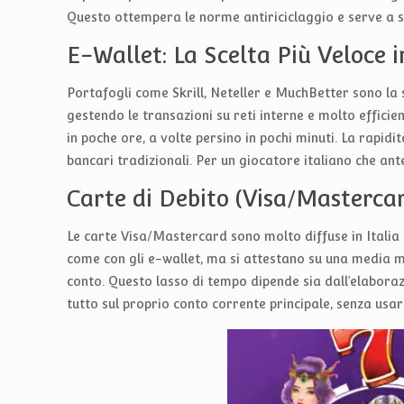
Questo ottempera le norme antiriciclaggio e serve a sc
E-Wallet: La Scelta Più Veloce 
Portafogli come Skrill, Neteller e MuchBetter sono la s
gestendo le transazioni su reti interne e molto efficient
in poche ore, a volte persino in pochi minuti. La rapidit
bancari tradizionali. Per un giocatore italiano che an
Carte di Debito (Visa/Masterca
Le carte Visa/Mastercard sono molto diffuse in Italia 
come con gli e-wallet, ma si attestano su una media me
conto. Questo lasso di tempo dipende sia dall’elaborazi
tutto sul proprio conto corrente principale, senza usare