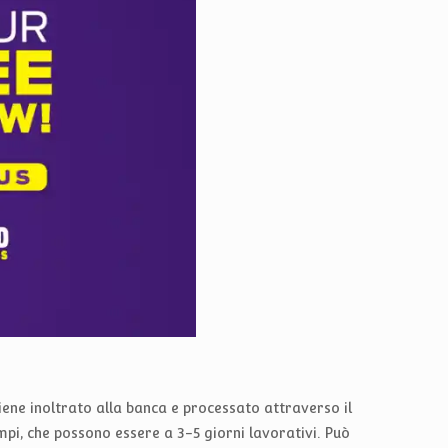
 viene inoltrato alla banca e processato attraverso il
mpi, che possono essere a 3-5 giorni lavorativi. Può