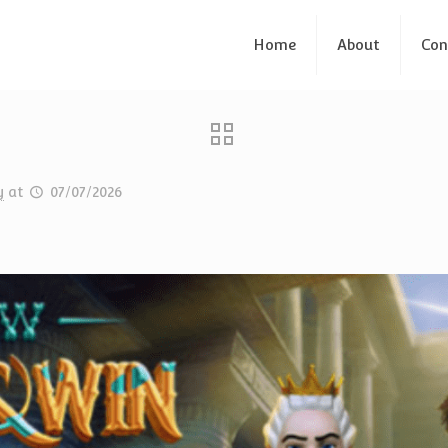
Home
About
Con
y
at
07/07/2026