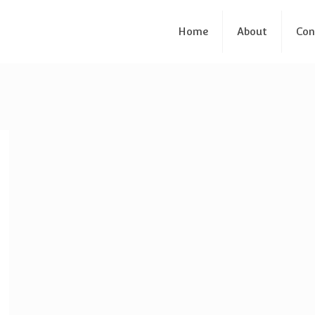
Home
About
Con