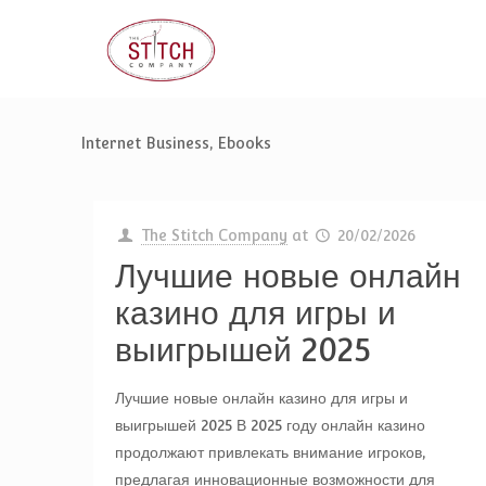
Internet Business, Ebooks
The Stitch Company
at
20/02/2026
Лучшие новые онлайн
казино для игры и
выигрышей 2025
Лучшие новые онлайн казино для игры и
выигрышей 2025 В 2025 году онлайн казино
продолжают привлекать внимание игроков,
предлагая инновационные возможности для