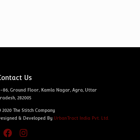
Contact Us
-86, Ground Floor, Kamla Nagar, Agra, Uttar
radesh, 282005
 2020 The Stitch Company
esigned & Developed By
UrbanTract India Pvt. Ltd.