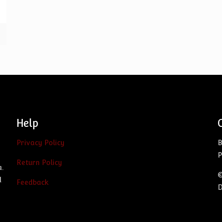
Help
Privacy Policy
B
P
Return Policy
a.
©
d
Feedback
D