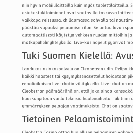
niin hyvin mobiililaitteilla kuin myös tablettilaitteil
asiakastukitoiminnot ovat saatavilla taskussa laitteen 
vaikkapa reissussa, chillaamassa sohvalla tai nautti
päästää vapaaksi pelaamisen ilon. Se antaa luvan spon
automaattisesti käytetyn vehkeen ruudun mittoihin j
matkapuhelinyhteyksillä. Live-kasinopelit pyörivät mob
Tuki Suomen Kielellä: Avu
Laadukas asiakaspalvelu on Cleobetran ydin. Pelipaikk
kaikki haasteet tai kysymyksenasettelut hoidetaan pik
reaaliaikaisen live-chatin välityksellä. Live-chat on m
Cleobetran päämääränä on, että joka ainoa kanssakäy
hauskanpitoon vailla teknisiä huolenaiheita. Tukitiim
ymmärryksen pelaajan vaatimuksista. Chat on saatavis
Tietoinen Pelaamistoimint
Cleobetra Casino ottaa huolellisen pelaamisen vakavas