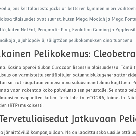
oilla, ensikertalaisesta jacks or betteren kymmeniin eri vaihtoeht
, joissa tilaisuudet ovat suuret, kuten Mega Moolah ja Mega Fortu
iltä, kuten NetEnt, Pragmatic Play, Evolution Gaming ja Yggdrasil
aikoja ja juhlapäiviä, säilyttäen pelikokemuksen aina tuoreena.
ukainen Pelikokemus: Cleobetr
ina. Kasino operoi tiukan Curacaon lisenssin alaisuudessa. Tämä t
isuus on varmistettu sertifioitujen satunnaislukugeneraattoreide
tan siirrot suojataan viimeisimpiä salausmenetelmiä käyttäen. Pel
ilmaa vaan rakentaa koko palvelunsa sen perustalle. Se antaa pela
olmansien osapuolten, kuten iTech Labs tai eCOGRA, toimesta. Niide
tien (RTP) mukaisesti.
Tervetuliaisedut Jatkuvaan Pel
 jännittävillä kampanjoillaan. Ne on laadittu sekä uusille että usk