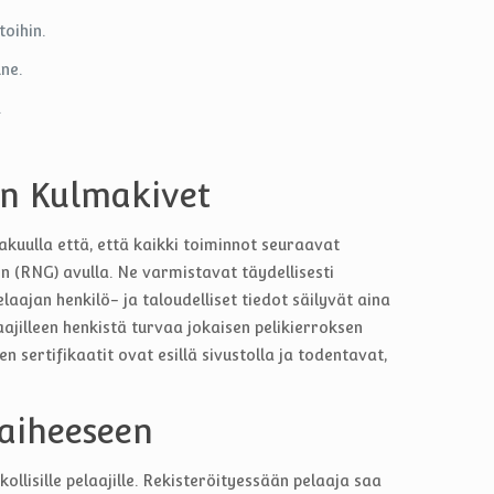
oihin.
ne.
.
an Kulmakivet
akuulla että, että kaikki toiminnot seuraavat
n (RNG) avulla. Ne varmistavat täydellisesti
aajan henkilö- ja taloudelliset tiedot säilyvät aina
ajilleen henkistä turvaa jokaisen pelikierroksen
n sertifikaatit ovat esillä sivustolla ja todentavat,
iaiheeseen
ollisille pelaajille. Rekisteröityessään pelaaja saa