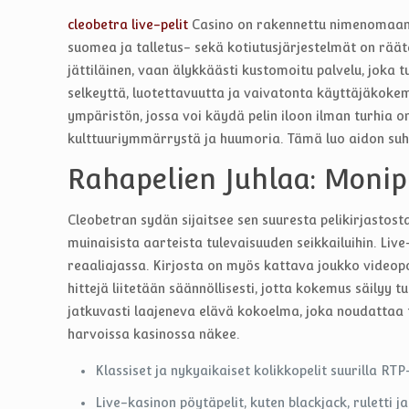
cleobetra live-pelit
Casino on rakennettu nimenomaan s
suomea ja talletus- sekä kotiutusjärjestelmät on rä
jättiläinen, vaan älykkäästi kustomoitu palvelu, joka tu
selkeyttä, luotettavuutta ja vaivatonta käyttäjäkokem
ympäristön, jossa voi käydä pelin iloon ilman turhia o
kulttuuriymmärrystä ja huumoria. Tämä luo aidon suh
Rahapelien Juhlaa: Monipu
Cleobetran sydän sijaitsee sen suuresta pelikirjastost
muinaisista aarteista tulevaisuuden seikkailuihin. Liv
reaaliajassa. Kirjosta on myös kattava joukko videopo
hittejä liitetään säännöllisesti, jotta kokemus säilyy
jatkuvasti laajeneva elävä kokoelma, joka noudattaa tr
harvoissa kasinossa näkee.
Klassiset ja nykyaikaiset kolikkopelit suurilla RT
Live-kasinon pöytäpelit, kuten blackjack, ruletti 