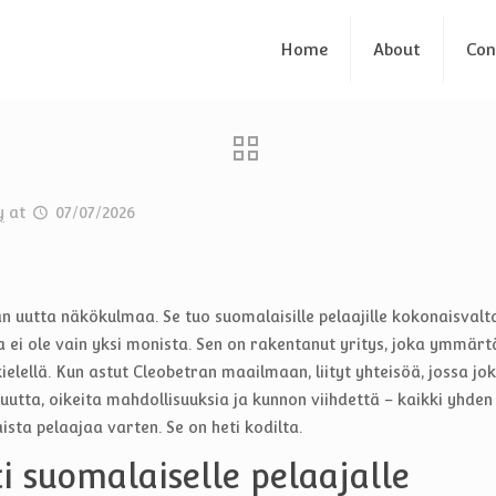
Home
About
Con
y
at
07/07/2026
 uutta näkökulmaa. Se tuo suomalaisille pelaajille kokonaisvalt
ja ei ole vain yksi monista. Sen on rakentanut yritys, joka ymmär
ielellä. Kun astut Cleobetran maailmaan, liityt yhteisöä, jossa jo
uutta, oikeita mahdollisuuksia ja kunnon viihdettä – kaikki yhden
sta pelaajaa varten. Se on heti kodilta.
i suomalaiselle pelaajalle