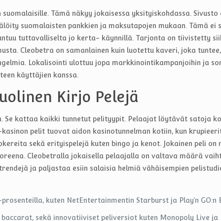
uomalaisille. Tämä näkyy jokaisessa yksityiskohdassa. Sivusto o
ätälöity suomalaisten pankkien ja maksutapojen mukaan. Tämä ei 
ntuu tuttavalliselta jo kerta- käynnillä. Tarjonta on tiivistetty s
usta. Cleobetra on samanlainen kuin luotettu kaveri, joka tuntee,
ngelmia. Lokalisointi ulottuu jopa markkinointikampanjoihin ja s
teen käyttäjien kanssa.
olinen Kirjo Pelejä
a. Se kattaa kaikki tunnetut pelityypit. Pelaajat löytävät satoja 
e-kasinon pelit tuovat aidon kasinotunnelman kotiin, kun krupieeri
kereita sekä erityispelejä kuten bingo ja kenot. Jokainen peli on
 tuoreena. Cleobetralla jokaisella pelaajalla on valtava määrä vai
endejä ja paljastaa esiin salaisia helmiä vähäisempien pelistudio
P-prosenteilla, kuten NetEntertainmentin Starburst ja Play’n GO:n
ja baccarat, sekä innovatiiviset peliversiot kuten Monopoly Live j