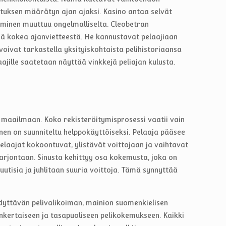
oituksen määrätyn ajan ajaksi. Kasino antaa selvät
minen muuttuu ongelmalliselta. Cleobetran
mä kokea ajanvietteestä. He kannustavat pelaajiaan
 voivat tarkastella yksityiskohtaista pelihistoriaansa
jille saatetaan näyttää vinkkejä peliajan kulusta.
 maailmaan. Koko rekisteröitymisprosessi vaatii vain
en on suunniteltu helppokäyttöiseksi. Pelaaja pääsee
 pelaajat kokoontuvat, ylistävät voittojaan ja vaihtavat
arjontaan. Sinusta kehittyy osa kokemusta, joka on
uutisia ja juhlitaan suuria voittoja. Tämä synnyttää
hdyttävän pelivalikoiman, mainion suomenkielisen
nkertaiseen ja tasapuoliseen pelikokemukseen. Kaikki