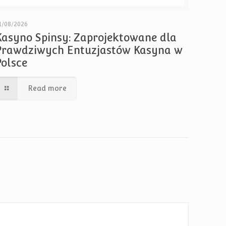
1/08/2026
Kasyno Spinsy: Zaprojektowane dla
Prawdziwych Entuzjastów Kasyna w
Polsce
Read more