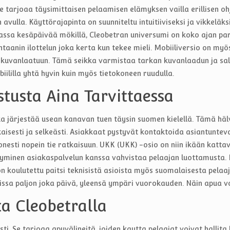
la. Se tarjoaa täysimittaisen pelaamisen elämyksen vailla erillisen
avulla. Käyttörajapinta on suunniteltu intuitiiviseksi ja vikkeläk
massa kesäpäivää mökillä, Cleobetran universumi on koko ajan p
taanin ilottelun joka kerta kun tekee mieli. Mobiiliversio on myö
a kuvanlaatuun. Tämä seikka varmistaa tarkan kuvanlaadun ja s
iililla yhtä hyvin kuin myös tietokoneen ruudulla.
stusta Aina Tarvittaessa
a järjestää usean kanavan tuen täysin suomen kielellä. Tämä hälv
aisesti ja selkeästi. Asiakkaat pystyvät kontaktoida asiantuntev
onesti nopein tie ratkaisuun. UKK (UKK) -osio on niin ikään katta
minen asiakaspalvelun kanssa vahvistaa pelaajan luottamusta. 
i on koulutettu paitsi teknisistä asioista myös suomalaisesta pel
sa paljon joka päivä, yleensä ympäri vuorokauden. Näin apua voi
a Cleobetralla
ti. Se tarjoaa apuvälineitä, joiden kautta pelaajat voivat halli