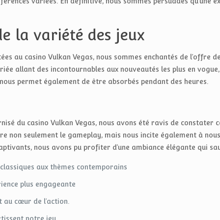
références variées. En définitive, nous sommes persuadés qu’une ex
e la variété des jeux
es au casino Vulkan Vegas, nous sommes enchantés de l’offre de 
ariée allant des incontournables aux nouveautés les plus en vogue, 
s nous permet également de être absorbés pendant des heures.
isé du casino Vulkan Vegas, nous avons été ravis de constater co
ore non seulement le gameplay, mais nous incite également à nous
aptivants, nous avons pu profiter d’une ambiance élégante qui saur
s classiques aux thèmes contemporains
rience plus engageante
 au cœur de l’action.
tissent notre jeu.