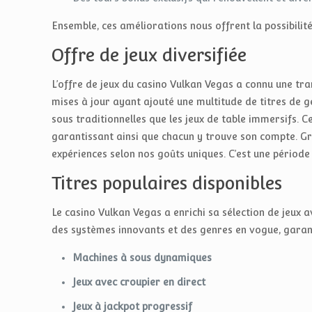
Ensemble, ces améliorations nous offrent la possibil
Offre de jeux diversifiée
L’offre de jeux du casino Vulkan Vegas a connu une tr
mises à jour ayant ajouté une multitude de titres de g
sous traditionnelles que les jeux de table immersifs. 
garantissant ainsi que chacun y trouve son compte. Grâ
expériences selon nos goûts uniques. C’est une période 
Titres populaires disponibles
Le casino Vulkan Vegas a enrichi sa sélection de jeux
des systèmes innovants et des genres en vogue, garantis
Machines à sous dynamiques
Jeux avec croupier en direct
Jeux à jackpot progressif