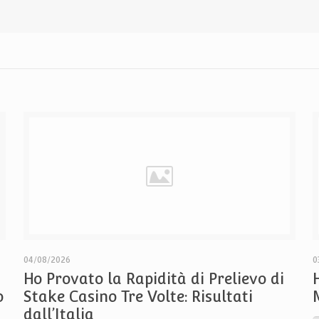
04/08/2026
0
Ho Provato la Rapidità di Prelievo di
o
Stake Casino Tre Volte: Risultati
dall’Italia