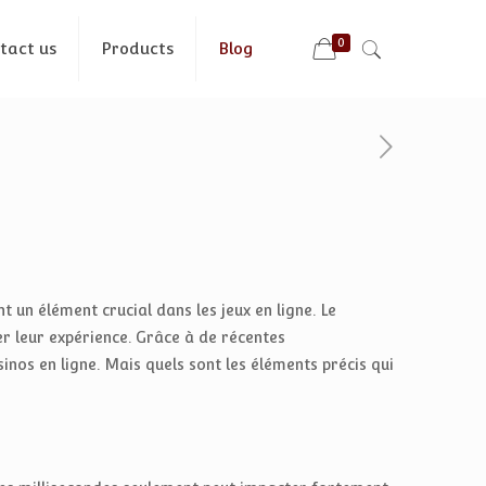
0
tact us
Products
Blog
 un élément crucial dans les jeux en ligne. Le
r leur expérience. Grâce à de récentes
nos en ligne. Mais quels sont les éléments précis qui