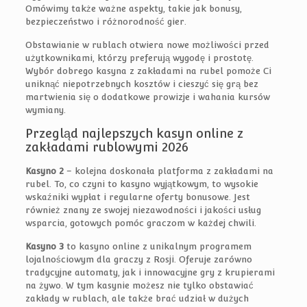
Omówimy także ważne aspekty, takie jak bonusy,
bezpieczeństwo i różnorodność gier.
Obstawianie w rublach otwiera nowe możliwości przed
użytkownikami, którzy preferują wygodę i prostotę.
Wybór dobrego kasyna z zakładami na rubel pomoże Ci
uniknąć niepotrzebnych kosztów i cieszyć się grą bez
martwienia się o dodatkowe prowizje i wahania kursów
wymiany.
Przegląd najlepszych kasyn online z
zakładami rublowymi 2026
Kasyno 2
– kolejna doskonała platforma z zakładami na
rubel. To, co czyni to kasyno wyjątkowym, to wysokie
wskaźniki wypłat i regularne oferty bonusowe. Jest
również znany ze swojej niezawodności i jakości usług
wsparcia, gotowych pomóc graczom w każdej chwili.
Kasyno 3
to kasyno online z unikalnym programem
lojalnościowym dla graczy z Rosji. Oferuje zarówno
tradycyjne automaty, jak i innowacyjne gry z krupierami
na żywo. W tym kasynie możesz nie tylko obstawiać
zakłady w rublach, ale także brać udział w dużych