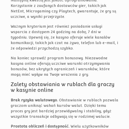
Następną kwestią jest jakość oprogramowania.
Korzystanie z zaufanych dostawców gier, takich jak
NetEnt, Microgaming czy Playtech, gwarantuje, że gry są
uczciwe, a wyniki przejrzyste.
Ważnym kryterium jest również posiadanie usługi
wsparcia z dostępem 24 godziny na dobę, 7 dni w
tygodniu. Upewnij się, że kasyno oferuje wiele kanałów
komunikacji, takich jak czat na żywo, telefon lub e-mail, i
że odpowiedzi przychodzą szybko.
Na koniec sprawdź program bonusowy. Niezawodne
kasyna online oferują uczciwe warunki otrzymywania
bonusów, bez ukrytych ograniczeń i warunków, które
mogą mieć wpływ na Twoje wrażenia z gry.
Zalety obstawiania w rublach dla graczy
w kasynie online
Brak ryzyka walutowego.
Obstawianie w rublach pozwala
graczom uniknąć wahań kursów walut. Dzięki temu
proces gry jest bardziej przewidywalny i stabilny, gdyż
wszystkie transakcje odbywają się w rodzimej walucie.
Prostota obliczeń i dostępność.
Wielu użytkowników