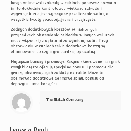
kasyn online woli zakłady w rublach, ponieważ pozwala
im to dokładnie kontrolować wielkość zakładu i
wygranych. Nie jest wymagane przeliczanie walut, a
wszystkie kwoty pozostają jasne i przejrzyste.
Żadnych dodatkowych kosztów.
W niektórych
przypadkach obstawianie zakładów w innych walutach
może wiązać się z opłatami za wymianę walut. Przy
obstawianiu w rublach takie dodatkowe koszty są
eliminowane, co czyni grę bardziej opłacalną.
Najlepsze bonusy i promocje.
Kasyna skierowane na rynek
rosyjski często oferują specjalne bonusy i promocje dla
graczy obstawiających zakłady na ruble. Może to
obejmować dodatkowe darmowe spiny, bonusy od
depozytu i inne korzyści.
The Stitch Company
Leave a Reply