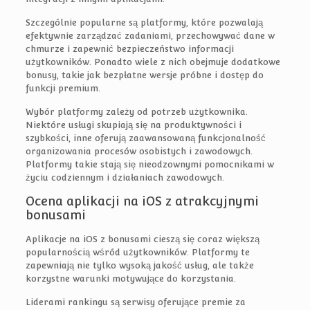
Szczególnie popularne są platformy, które pozwalają
efektywnie zarządzać zadaniami, przechowywać dane w
chmurze i zapewnić bezpieczeństwo informacji
użytkowników. Ponadto wiele z nich obejmuje dodatkowe
bonusy, takie jak bezpłatne wersje próbne i dostęp do
funkcji premium.
Wybór platformy zależy od potrzeb użytkownika.
Niektóre usługi skupiają się na produktywności i
szybkości, inne oferują zaawansowaną funkcjonalność
organizowania procesów osobistych i zawodowych.
Platformy takie stają się nieodzownymi pomocnikami w
życiu codziennym i działaniach zawodowych.
Ocena aplikacji na iOS z atrakcyjnymi
bonusami
Aplikacje na iOS z bonusami cieszą się coraz większą
popularnością wśród użytkowników. Platformy te
zapewniają nie tylko wysoką jakość usług, ale także
korzystne warunki motywujące do korzystania.
Liderami rankingu są serwisy oferujące premie za