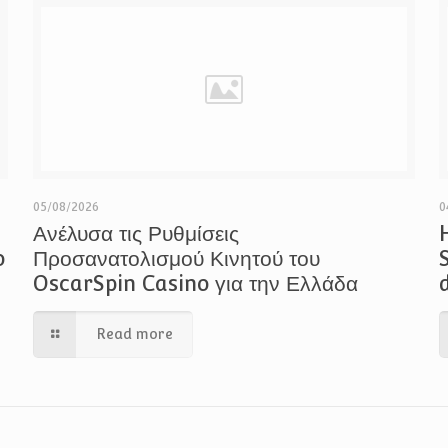
05/08/2026
0
Ανέλυσα τις Ρυθμίσεις
o
Προσανατολισμού Κινητού του
OscarSpin Casino για την Ελλάδα
Read more