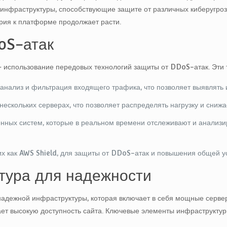
 инфраструктуры, способствующие защите от различных киберугроз.
ерия к платформе продолжает расти.
oS-атак
– использование передовых технологий защиты от DDoS-атак. Эти 
анализ и фильтрация входящего трафика, что позволяет выявлять 
ескольких серверах, что позволяет распределять нагрузку и снижае
ных систем, которые в реальном времени отслеживают и анализир
х как AWS Shield, для защиты от DDoS-атак и повышения общей ус
тура для надежности
надежной инфраструктуры, которая включает в себя мощные сервер
ает высокую доступность сайта. Ключевые элементы инфраструктур