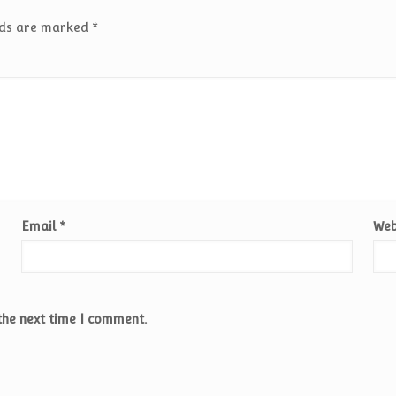
lds are marked
*
Email
*
Web
the next time I comment.