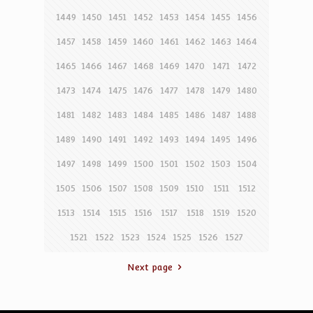
1449
1450
1451
1452
1453
1454
1455
1456
1457
1458
1459
1460
1461
1462
1463
1464
1465
1466
1467
1468
1469
1470
1471
1472
1473
1474
1475
1476
1477
1478
1479
1480
1481
1482
1483
1484
1485
1486
1487
1488
1489
1490
1491
1492
1493
1494
1495
1496
1497
1498
1499
1500
1501
1502
1503
1504
1505
1506
1507
1508
1509
1510
1511
1512
1513
1514
1515
1516
1517
1518
1519
1520
1521
1522
1523
1524
1525
1526
1527
Next page