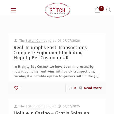
0
The Stitch Company
at
07/07/2026
Real Triumphs Fast Transactions
Complete Enjoyment Including
Highfly Bet Casino in UK
In Highfly Bet Casino, we have been impressed by
how it combine real wins with quick transactions,
turning it a notable option to gamers within the
[…]
0
0
Read more
The Stitch Company
at
07/07/2026
Hollywin Casino – Gratis Spins en