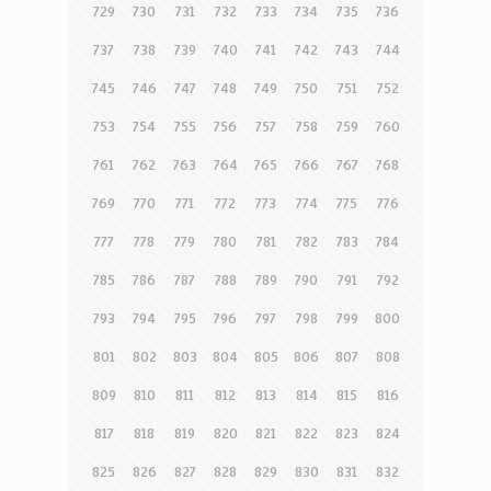
729
730
731
732
733
734
735
736
737
738
739
740
741
742
743
744
745
746
747
748
749
750
751
752
753
754
755
756
757
758
759
760
761
762
763
764
765
766
767
768
769
770
771
772
773
774
775
776
777
778
779
780
781
782
783
784
785
786
787
788
789
790
791
792
793
794
795
796
797
798
799
800
801
802
803
804
805
806
807
808
809
810
811
812
813
814
815
816
817
818
819
820
821
822
823
824
825
826
827
828
829
830
831
832