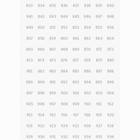
833
834
835
836
837
838
839
840
841
842
843
844
845
846
847
848
849
850
851
852
853
854
855
856
857
858
859
860
861
862
863
864
865
866
867
868
869
870
871
872
873
874
875
876
877
878
879
880
881
882
883
884
885
886
887
888
889
890
891
892
893
894
895
896
897
898
899
900
901
902
903
904
905
906
907
908
909
910
911
912
913
914
915
916
917
918
919
920
921
922
923
924
925
926
927
928
929
930
931
932
933
934
935
936