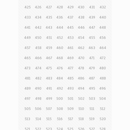
425
426
427
428
429
430
431
432
433
434
435
436
437
438
439
440
441
442
443
444
445
446
447
448
449
450
451
452
453
454
455
456
457
458
459
460
461
462
463
464
465
466
467
468
469
470
471
472
473
474
475
476
477
478
479
480
481
482
483
484
485
486
487
488
489
490
491
492
493
494
495
496
497
498
499
500
501
502
503
504
505
506
507
508
509
510
511
512
513
514
515
516
517
518
519
520
521
522
523
524
525
526
527
528