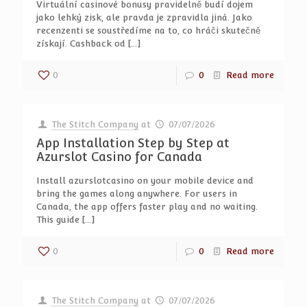
Virtuální casinové bonusy pravidelně budí dojem
jako lehký zisk, ale pravda je zpravidla jiná. Jako
recenzenti se soustředíme na to, co hráči skutečně
získají. Cashback od
[…]
0
0
Read more
The Stitch Company
at
07/07/2026
App Installation Step by Step at
Azurslot Casino for Canada
Install azurslotcasino on your mobile device and
bring the games along anywhere. For users in
Canada, the app offers faster play and no waiting.
This guide
[…]
0
0
Read more
The Stitch Company
at
07/07/2026