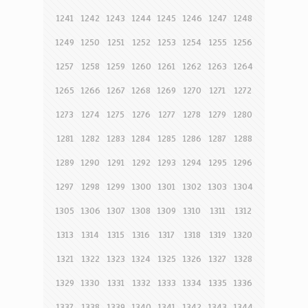
1241
1242
1243
1244
1245
1246
1247
1248
1249
1250
1251
1252
1253
1254
1255
1256
1257
1258
1259
1260
1261
1262
1263
1264
1265
1266
1267
1268
1269
1270
1271
1272
1273
1274
1275
1276
1277
1278
1279
1280
1281
1282
1283
1284
1285
1286
1287
1288
1289
1290
1291
1292
1293
1294
1295
1296
1297
1298
1299
1300
1301
1302
1303
1304
1305
1306
1307
1308
1309
1310
1311
1312
1313
1314
1315
1316
1317
1318
1319
1320
1321
1322
1323
1324
1325
1326
1327
1328
1329
1330
1331
1332
1333
1334
1335
1336
1337
1338
1339
1340
1341
1342
1343
1344