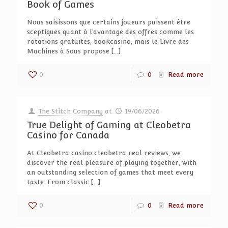
Book of Games
Nous saisissons que certains joueurs puissent être
sceptiques quant à l’avantage des offres comme les
rotations gratuites, bookcasino, mais le Livre des
Machines à Sous propose
[…]
0
0
Read more
The Stitch Company
at
19/06/2026
True Delight of Gaming at Cleobetra
Casino for Canada
At Cleobetra casino cleobetra real reviews, we
discover the real pleasure of playing together, with
an outstanding selection of games that meet every
taste. From classic
[…]
0
0
Read more