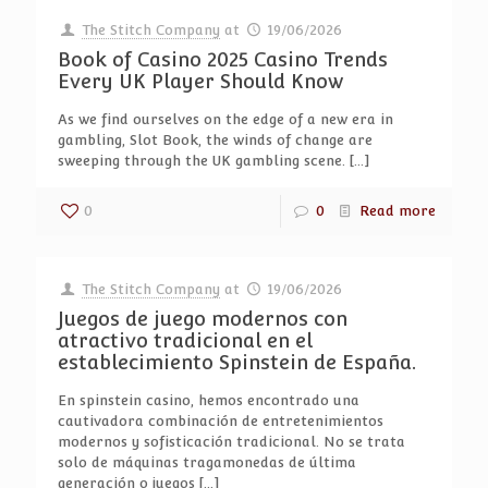
The Stitch Company
at
19/06/2026
Book of Casino 2025 Casino Trends
Every UK Player Should Know
As we find ourselves on the edge of a new era in
gambling, Slot Book, the winds of change are
sweeping through the UK gambling scene.
[…]
0
0
Read more
The Stitch Company
at
19/06/2026
Juegos de juego modernos con
atractivo tradicional en el
establecimiento Spinstein de España.
En spinstein casino, hemos encontrado una
cautivadora combinación de entretenimientos
modernos y sofisticación tradicional. No se trata
solo de máquinas tragamonedas de última
generación o juegos
[…]