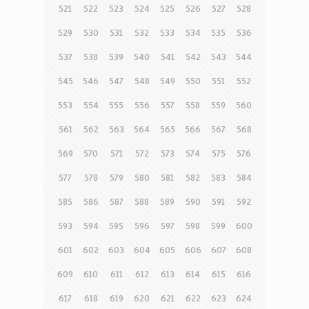
521
522
523
524
525
526
527
528
529
530
531
532
533
534
535
536
537
538
539
540
541
542
543
544
545
546
547
548
549
550
551
552
553
554
555
556
557
558
559
560
561
562
563
564
565
566
567
568
569
570
571
572
573
574
575
576
577
578
579
580
581
582
583
584
585
586
587
588
589
590
591
592
593
594
595
596
597
598
599
600
601
602
603
604
605
606
607
608
609
610
611
612
613
614
615
616
617
618
619
620
621
622
623
624