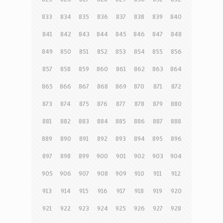
833
834
835
836
837
838
839
840
841
842
843
844
845
846
847
848
849
850
851
852
853
854
855
856
857
858
859
860
861
862
863
864
865
866
867
868
869
870
871
872
873
874
875
876
877
878
879
880
881
882
883
884
885
886
887
888
889
890
891
892
893
894
895
896
897
898
899
900
901
902
903
904
905
906
907
908
909
910
911
912
913
914
915
916
917
918
919
920
921
922
923
924
925
926
927
928