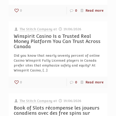
0
0
Read more
The Stitch Company
at
19/06/2026
Winspirit Casino Is a Trusted Real
Money Platform You Can Trust Across
Canada
Did you know that nearly seventy percent of online
Casino Winspirit Fully Licensed players in Canada
prefer sites that emphasize safety and equity? At
Winspirit Casino,
[…]
0
0
Read more
The Stitch Company
at
19/06/2026
Book of Slots récompense les joueurs
canadiens avec des free spins sur