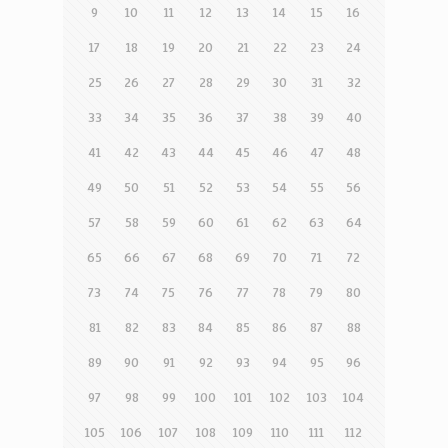
9
10
11
12
13
14
15
16
17
18
19
20
21
22
23
24
25
26
27
28
29
30
31
32
33
34
35
36
37
38
39
40
41
42
43
44
45
46
47
48
49
50
51
52
53
54
55
56
57
58
59
60
61
62
63
64
65
66
67
68
69
70
71
72
73
74
75
76
77
78
79
80
81
82
83
84
85
86
87
88
89
90
91
92
93
94
95
96
97
98
99
100
101
102
103
104
105
106
107
108
109
110
111
112