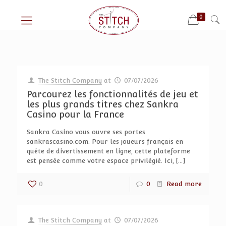
0
The Stitch Company
at
07/07/2026
Parcourez les fonctionnalités de jeu et
les plus grands titres chez Sankra
Casino pour la France
Sankra Casino vous ouvre ses portes
sankrascasino.com. Pour les joueurs français en
quête de divertissement en ligne, cette plateforme
est pensée comme votre espace privilégié. Ici,
[…]
0
0
Read more
The Stitch Company
at
07/07/2026