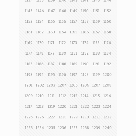
1137
1138
1139
1140
1141
1142
1143
1144
1145
1146
1147
1148
1149
1150
1151
1152
1153
1154
1155
1156
1157
1158
1159
1160
1161
1162
1163
1164
1165
1166
1167
1168
1169
1170
1171
1172
1173
1174
1175
1176
1177
1178
1179
1180
1181
1182
1183
1184
1185
1186
1187
1188
1189
1190
1191
1192
1193
1194
1195
1196
1197
1198
1199
1200
1201
1202
1203
1204
1205
1206
1207
1208
1209
1210
1211
1212
1213
1214
1215
1216
1217
1218
1219
1220
1221
1222
1223
1224
1225
1226
1227
1228
1229
1230
1231
1232
1233
1234
1235
1236
1237
1238
1239
1240