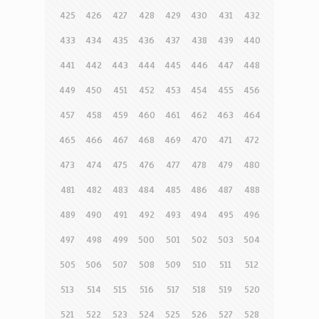
425
426
427
428
429
430
431
432
433
434
435
436
437
438
439
440
441
442
443
444
445
446
447
448
449
450
451
452
453
454
455
456
457
458
459
460
461
462
463
464
465
466
467
468
469
470
471
472
473
474
475
476
477
478
479
480
481
482
483
484
485
486
487
488
489
490
491
492
493
494
495
496
497
498
499
500
501
502
503
504
505
506
507
508
509
510
511
512
513
514
515
516
517
518
519
520
521
522
523
524
525
526
527
528