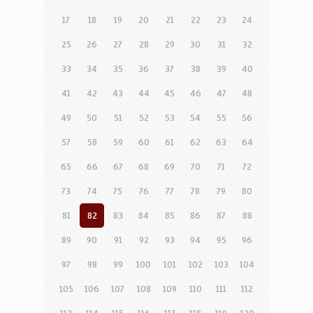
17
18
19
20
21
22
23
24
25
26
27
28
29
30
31
32
33
34
35
36
37
38
39
40
41
42
43
44
45
46
47
48
49
50
51
52
53
54
55
56
57
58
59
60
61
62
63
64
65
66
67
68
69
70
71
72
73
74
75
76
77
78
79
80
81
82
83
84
85
86
87
88
89
90
91
92
93
94
95
96
97
98
99
100
101
102
103
104
105
106
107
108
109
110
111
112