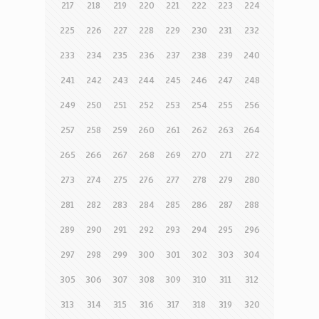
217
218
219
220
221
222
223
224
225
226
227
228
229
230
231
232
233
234
235
236
237
238
239
240
241
242
243
244
245
246
247
248
249
250
251
252
253
254
255
256
257
258
259
260
261
262
263
264
265
266
267
268
269
270
271
272
273
274
275
276
277
278
279
280
281
282
283
284
285
286
287
288
289
290
291
292
293
294
295
296
297
298
299
300
301
302
303
304
305
306
307
308
309
310
311
312
313
314
315
316
317
318
319
320