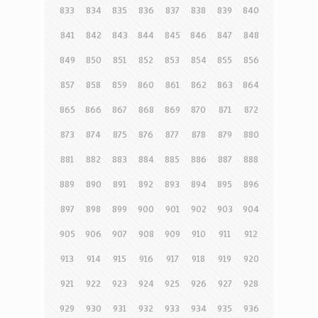
833
834
835
836
837
838
839
840
841
842
843
844
845
846
847
848
849
850
851
852
853
854
855
856
857
858
859
860
861
862
863
864
865
866
867
868
869
870
871
872
873
874
875
876
877
878
879
880
881
882
883
884
885
886
887
888
889
890
891
892
893
894
895
896
897
898
899
900
901
902
903
904
905
906
907
908
909
910
911
912
913
914
915
916
917
918
919
920
921
922
923
924
925
926
927
928
929
930
931
932
933
934
935
936