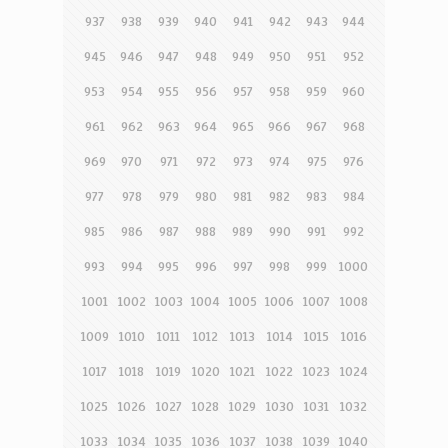
937
938
939
940
941
942
943
944
945
946
947
948
949
950
951
952
953
954
955
956
957
958
959
960
961
962
963
964
965
966
967
968
969
970
971
972
973
974
975
976
977
978
979
980
981
982
983
984
985
986
987
988
989
990
991
992
993
994
995
996
997
998
999
1000
1001
1002
1003
1004
1005
1006
1007
1008
1009
1010
1011
1012
1013
1014
1015
1016
1017
1018
1019
1020
1021
1022
1023
1024
1025
1026
1027
1028
1029
1030
1031
1032
1033
1034
1035
1036
1037
1038
1039
1040