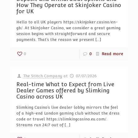
How They Operate at SkinJoker Casino
for UK
Hello to all UK players https://skinjoker.casino/en-
gb/. At SkinJoker Casino, we consider a great gaming
session begins with straightforward and secure
payments. That’s the reason we present
[…]
0
0
Read more
The Stitch Company
at
07/07/2026
Real-time What to Expect from Live
Dealer Games offered by Slimking
Casino across UK
Slimking Casino’s live dealer lobby mirrors the feel
of a high-end London gaming club without the dress
code or travel https://slimkingcasino.eu.com/.
Streams run 24/7 out of
[…]