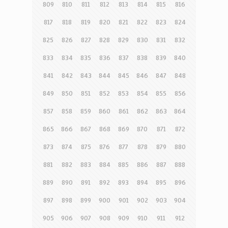
809
810
811
812
813
814
815
816
817
818
819
820
821
822
823
824
825
826
827
828
829
830
831
832
833
834
835
836
837
838
839
840
841
842
843
844
845
846
847
848
849
850
851
852
853
854
855
856
857
858
859
860
861
862
863
864
865
866
867
868
869
870
871
872
873
874
875
876
877
878
879
880
881
882
883
884
885
886
887
888
889
890
891
892
893
894
895
896
897
898
899
900
901
902
903
904
905
906
907
908
909
910
911
912