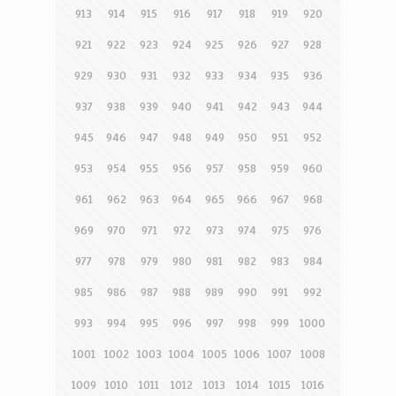
913
914
915
916
917
918
919
920
921
922
923
924
925
926
927
928
929
930
931
932
933
934
935
936
937
938
939
940
941
942
943
944
945
946
947
948
949
950
951
952
953
954
955
956
957
958
959
960
961
962
963
964
965
966
967
968
969
970
971
972
973
974
975
976
977
978
979
980
981
982
983
984
985
986
987
988
989
990
991
992
993
994
995
996
997
998
999
1000
1001
1002
1003
1004
1005
1006
1007
1008
1009
1010
1011
1012
1013
1014
1015
1016