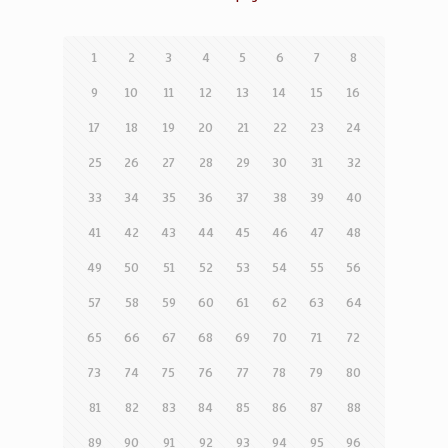
1
2
3
4
5
6
7
8
9
10
11
12
13
14
15
16
17
18
19
20
21
22
23
24
25
26
27
28
29
30
31
32
33
34
35
36
37
38
39
40
41
42
43
44
45
46
47
48
49
50
51
52
53
54
55
56
57
58
59
60
61
62
63
64
65
66
67
68
69
70
71
72
73
74
75
76
77
78
79
80
81
82
83
84
85
86
87
88
89
90
91
92
93
94
95
96