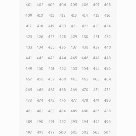
401
402
403
404
405
406
407
408
409
410
411
412
413
414
415
416
417
418
419
420
421
422
423
424
425
426
427
428
429
430
431
432
433
434
435
436
437
438
439
440
441
442
443
444
445
446
447
448
449
450
451
452
453
454
455
456
457
458
459
460
461
462
463
464
465
466
467
468
469
470
471
472
473
474
475
476
477
478
479
480
481
482
483
484
485
486
487
488
489
490
491
492
493
494
495
496
497
498
499
500
501
502
503
504