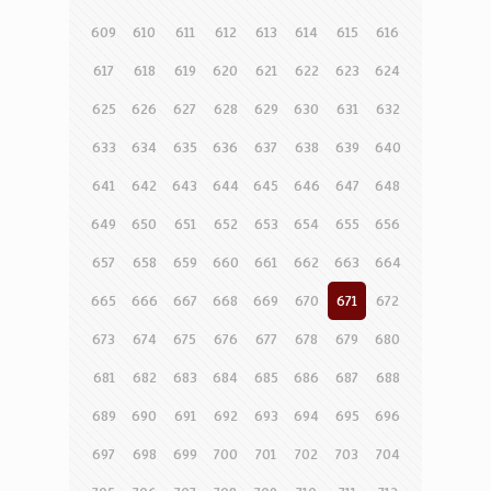
609
610
611
612
613
614
615
616
617
618
619
620
621
622
623
624
625
626
627
628
629
630
631
632
633
634
635
636
637
638
639
640
641
642
643
644
645
646
647
648
649
650
651
652
653
654
655
656
657
658
659
660
661
662
663
664
665
666
667
668
669
670
671
672
673
674
675
676
677
678
679
680
681
682
683
684
685
686
687
688
689
690
691
692
693
694
695
696
697
698
699
700
701
702
703
704