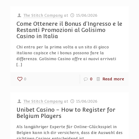
The Stitch Company
at
15/06/2026
Come Ottenere il Bonus d’Ingresso e le
Restanti Promozioni al Golisimo
Casino in Italia
Chi entra per la prima volta a un sito di gioco
italiano capisce che i bonus possono fare la
differenza. Golisimo Casino offre ai nuovi arrivati
[…]
0
0
Read more
The Stitch Company
at
15/06/2026
Unibet Casino – How to Register for
Belgium Players
Als langjähriger Experte für Online-Glücksspiel in
Belgien kann ich dir versichern, dass die Auswahl des
richtigen Casinos entscheidend ist