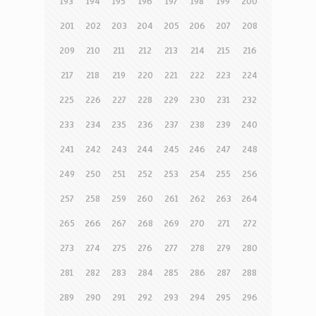
193
194
195
196
197
198
199
200
201
202
203
204
205
206
207
208
209
210
211
212
213
214
215
216
217
218
219
220
221
222
223
224
225
226
227
228
229
230
231
232
233
234
235
236
237
238
239
240
241
242
243
244
245
246
247
248
249
250
251
252
253
254
255
256
257
258
259
260
261
262
263
264
265
266
267
268
269
270
271
272
273
274
275
276
277
278
279
280
281
282
283
284
285
286
287
288
289
290
291
292
293
294
295
296