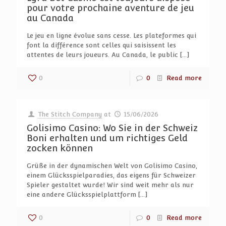
pour votre prochaine aventure de jeu
au Canada
Le jeu en ligne évolue sans cesse. Les plateformes qui
font la différence sont celles qui saisissent les
attentes de leurs joueurs. Au Canada, le public
[…]
0
0
Read more
The Stitch Company
at
15/06/2026
Golisimo Casino: Wo Sie in der Schweiz
Boni erhalten und um richtiges Geld
zocken können
Grüße in der dynamischen Welt von Golisimo Casino,
einem Glücksspielparadies, das eigens für Schweizer
Spieler gestaltet wurde! Wir sind weit mehr als nur
eine andere Glücksspielplattform
[…]
0
0
Read more