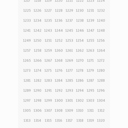
1217
1218
1219
1220
1221
1222
1223
1224
1225
1226
1227
1228
1229
1230
1231
1232
1233
1234
1235
1236
1237
1238
1239
1240
1241
1242
1243
1244
1245
1246
1247
1248
1249
1250
1251
1252
1253
1254
1255
1256
1257
1258
1259
1260
1261
1262
1263
1264
1265
1266
1267
1268
1269
1270
1271
1272
1273
1274
1275
1276
1277
1278
1279
1280
1281
1282
1283
1284
1285
1286
1287
1288
1289
1290
1291
1292
1293
1294
1295
1296
1297
1298
1299
1300
1301
1302
1303
1304
1305
1306
1307
1308
1309
1310
1311
1312
1313
1314
1315
1316
1317
1318
1319
1320