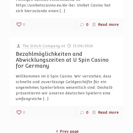
https://unibetscasino.eu/de-be/. Unibet Casino hat
sich hierzulande einen
[…]
0
0
Read more
The Stitch Company
at
15/06/2026
Bezahlmöglichkeiten and
Abwicklungszeiten at U Spin Casino
for Germany
Willkommen im U Spin Casino. Wir verstehen, dass
schnelle und zuverlässige Geldgeschäfte für ein
angenehmes Spielerlebnis wesentlich sind. Deshalb
präsentieren wir unseren deutschen Spielern eine
umfangreiche
[…]
0
0
Read more
Prev page