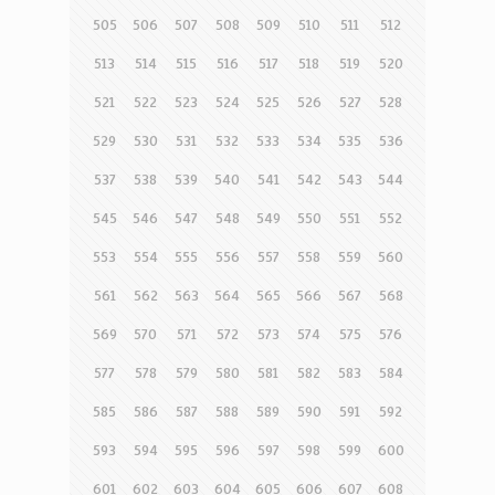
505
506
507
508
509
510
511
512
513
514
515
516
517
518
519
520
521
522
523
524
525
526
527
528
529
530
531
532
533
534
535
536
537
538
539
540
541
542
543
544
545
546
547
548
549
550
551
552
553
554
555
556
557
558
559
560
561
562
563
564
565
566
567
568
569
570
571
572
573
574
575
576
577
578
579
580
581
582
583
584
585
586
587
588
589
590
591
592
593
594
595
596
597
598
599
600
601
602
603
604
605
606
607
608