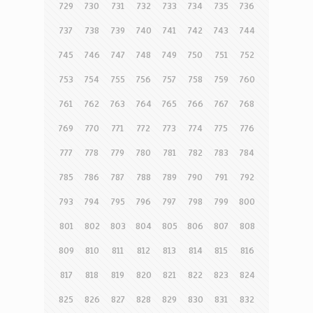
729
730
731
732
733
734
735
736
737
738
739
740
741
742
743
744
745
746
747
748
749
750
751
752
753
754
755
756
757
758
759
760
761
762
763
764
765
766
767
768
769
770
771
772
773
774
775
776
777
778
779
780
781
782
783
784
785
786
787
788
789
790
791
792
793
794
795
796
797
798
799
800
801
802
803
804
805
806
807
808
809
810
811
812
813
814
815
816
817
818
819
820
821
822
823
824
825
826
827
828
829
830
831
832