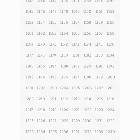
1137
1138
1139
1140
1141
1142
1143
1144
1145
1146
1147
1148
1149
1150
1151
1152
1153
1154
1155
1156
1157
1158
1159
1160
1161
1162
1163
1164
1165
1166
1167
1168
1169
1170
1171
1172
1173
1174
1175
1176
1177
1178
1179
1180
1181
1182
1183
1184
1185
1186
1187
1188
1189
1190
1191
1192
1193
1194
1195
1196
1197
1198
1199
1200
1201
1202
1203
1204
1205
1206
1207
1208
1209
1210
1211
1212
1213
1214
1215
1216
1217
1218
1219
1220
1221
1222
1223
1224
1225
1226
1227
1228
1229
1230
1231
1232
1233
1234
1235
1236
1237
1238
1239
1240