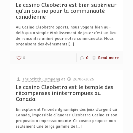
Le casino Cleobetra est bien supérieur
qu’un casino pour la communauté
canadienne
Au Casino Cleobetra Sports, nous voyons bien au-
delà qu’un simple établissement de jeux : c’est un lieu
de rencontre animé pour notre communauté. Nous
organisons des événements
[…]
0
0
Read more
The Stitch Company
at
26/06/2026
Le casino Cleobetra est le temple des
récompenses ininterrompues au
Canada.
En explorant l’monde dynamique des jeux d’argent au
Canada, impossible d’ignorer Cleobetra Casino et son
proposition impressionnante. Ce casino propose non
seulement une large gamme de
[…]