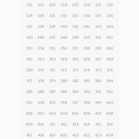
321
322
323
324
325
326
327
328
329
330
331
332
333
334
335
336
337
338
339
340
341
342
343
344
345
346
347
348
349
350
351
352
353
354
355
356
357
358
359
360
361
362
363
364
365
366
367
368
369
370
371
372
373
374
375
376
377
378
379
380
381
382
383
384
385
386
387
388
389
390
391
392
393
394
395
396
397
398
399
400
401
402
403
404
405
406
407
408
409
410
411
412
413
414
415
416
417
418
419
420
421
422
423
424