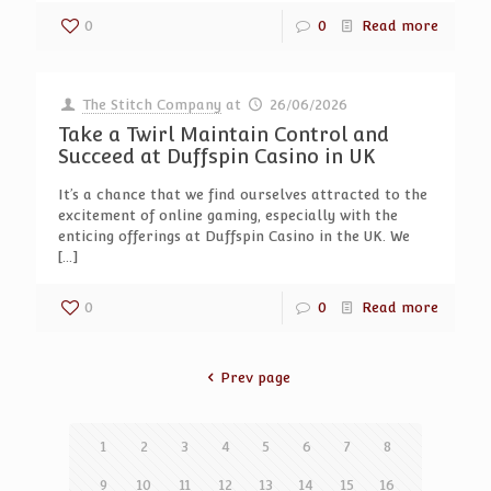
0
0
Read more
The Stitch Company
at
26/06/2026
Take a Twirl Maintain Control and
Succeed at Duffspin Casino in UK
It’s a chance that we find ourselves attracted to the
excitement of online gaming, especially with the
enticing offerings at Duffspin Casino in the UK. We
[…]
0
0
Read more
Prev page
1
2
3
4
5
6
7
8
9
10
11
12
13
14
15
16