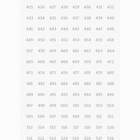
425
426
427
428
429
430
431
432
433
434
435
436
437
438
439
440
441
442
443
444
445
446
447
448
449
450
451
452
453
454
455
456
457
458
459
460
461
462
463
464
465
466
467
468
469
470
471
472
473
474
475
476
477
478
479
480
481
482
483
484
485
486
487
488
489
490
491
492
493
494
495
496
497
498
499
500
501
502
503
504
505
506
507
508
509
510
511
512
513
514
515
516
517
518
519
520
521
522
523
524
525
526
527
528