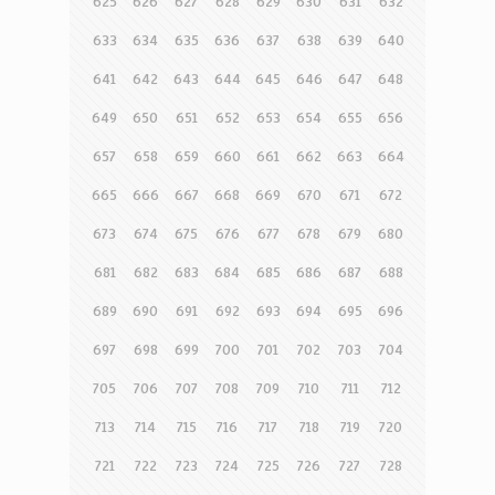
625
626
627
628
629
630
631
632
633
634
635
636
637
638
639
640
641
642
643
644
645
646
647
648
649
650
651
652
653
654
655
656
657
658
659
660
661
662
663
664
665
666
667
668
669
670
671
672
673
674
675
676
677
678
679
680
681
682
683
684
685
686
687
688
689
690
691
692
693
694
695
696
697
698
699
700
701
702
703
704
705
706
707
708
709
710
711
712
713
714
715
716
717
718
719
720
721
722
723
724
725
726
727
728