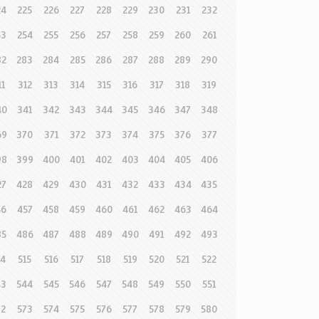
24
225
226
227
228
229
230
231
232
53
254
255
256
257
258
259
260
261
82
283
284
285
286
287
288
289
290
11
312
313
314
315
316
317
318
319
40
341
342
343
344
345
346
347
348
69
370
371
372
373
374
375
376
377
98
399
400
401
402
403
404
405
406
27
428
429
430
431
432
433
434
435
56
457
458
459
460
461
462
463
464
85
486
487
488
489
490
491
492
493
14
515
516
517
518
519
520
521
522
43
544
545
546
547
548
549
550
551
72
573
574
575
576
577
578
579
580