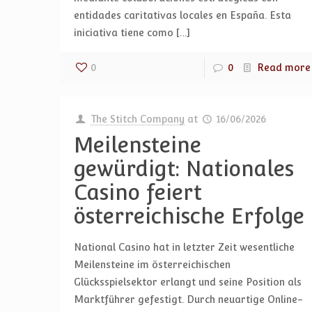
entidades caritativas locales en España. Esta
iniciativa tiene como
[…]
0
0
Read more
The Stitch Company
at
16/06/2026
Meilensteine
gewürdigt: Nationales
Casino feiert
österreichische Erfolge
National Casino hat in letzter Zeit wesentliche
Meilensteine im österreichischen
Glücksspielsektor erlangt und seine Position als
Marktführer gefestigt. Durch neuartige Online-