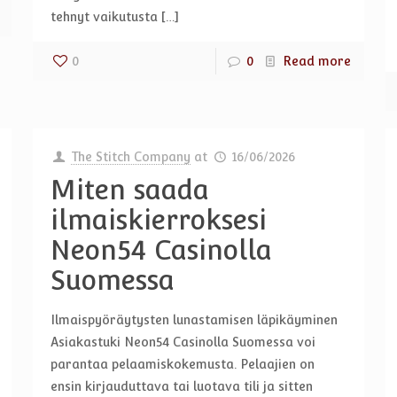
tehnyt vaikutusta
[…]
0
0
Read more
The Stitch Company
at
16/06/2026
Miten saada
ilmaiskierroksesi
Neon54 Casinolla
Suomessa
Ilmaispyöräytysten lunastamisen läpikäyminen
Asiakastuki Neon54 Casinolla Suomessa voi
parantaa pelaamiskokemusta. Pelaajien on
ensin kirjauduttava tai luotava tili ja sitten