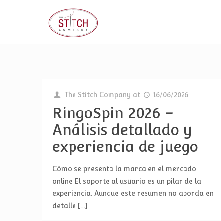
The Stitch Company
at
16/06/2026
RingoSpin 2026 –
Análisis detallado y
experiencia de juego
Cómo se presenta la marca en el mercado
online El soporte al usuario es un pilar de la
experiencia. Aunque este resumen no aborda en
detalle
[…]