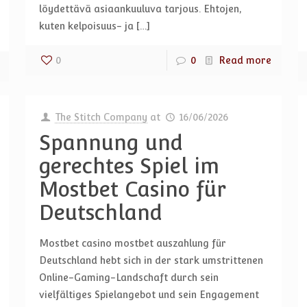
löydettävä asiaankuuluva tarjous. Ehtojen,
kuten kelpoisuus- ja
[…]
0
0
Read more
The Stitch Company
at
16/06/2026
Spannung und
gerechtes Spiel im
Mostbet Casino für
Deutschland
Mostbet casino mostbet auszahlung für
Deutschland hebt sich in der stark umstrittenen
Online-Gaming-Landschaft durch sein
vielfältiges Spielangebot und sein Engagement