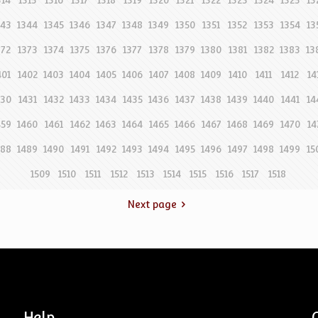
314
1315
1316
1317
1318
1319
1320
1321
1322
1323
1324
1325
13
343
1344
1345
1346
1347
1348
1349
1350
1351
1352
1353
1354
13
372
1373
1374
1375
1376
1377
1378
1379
1380
1381
1382
1383
13
401
1402
1403
1404
1405
1406
1407
1408
1409
1410
1411
1412
14
430
1431
1432
1433
1434
1435
1436
1437
1438
1439
1440
1441
14
459
1460
1461
1462
1463
1464
1465
1466
1467
1468
1469
1470
14
488
1489
1490
1491
1492
1493
1494
1495
1496
1497
1498
1499
15
1509
1510
1511
1512
1513
1514
1515
1516
1517
1518
Next page
Help