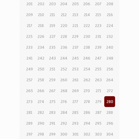
201
202
203
204
205
206
207
208
209
210
211
212
213
214
215
216
217
218
219
220
221
222
223
224
225
226
227
228
229
230
231
232
233
234
235
236
237
238
239
240
241
242
243
244
245
246
247
248
249
250
251
252
253
254
255
256
257
258
259
260
261
262
263
264
265
266
267
268
269
270
271
272
273
274
275
276
277
278
279
280
281
282
283
284
285
286
287
288
289
290
291
292
293
294
295
296
297
298
299
300
301
302
303
304