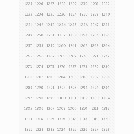
1225
1226
1227
1228
1229
1230
1231
1232
1233
1234
1235
1236
1237
1238
1239
1240
1241
1242
1243
1244
1245
1246
1247
1248
1249
1250
1251
1252
1253
1254
1255
1256
1257
1258
1259
1260
1261
1262
1263
1264
1265
1266
1267
1268
1269
1270
1271
1272
1273
1274
1275
1276
1277
1278
1279
1280
1281
1282
1283
1284
1285
1286
1287
1288
1289
1290
1291
1292
1293
1294
1295
1296
1297
1298
1299
1300
1301
1302
1303
1304
1305
1306
1307
1308
1309
1310
1311
1312
1313
1314
1315
1316
1317
1318
1319
1320
1321
1322
1323
1324
1325
1326
1327
1328