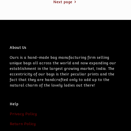
Next page
About Us
Ours is a hand-made bag manufacturing firm selling
unique bags all across the world and now expanding our
establishment in the largest growing market, India. The
eccentricity of our bags is their peculiar prints and the
fact that they are handcrafted only to add up to the
natural charm of the lovely ladies out there!
Help
Privacy Policy
Return Policy