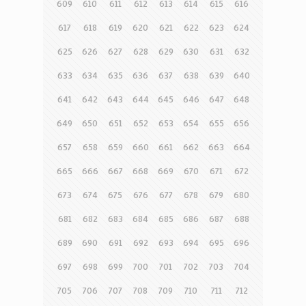
609
610
611
612
613
614
615
616
617
618
619
620
621
622
623
624
625
626
627
628
629
630
631
632
633
634
635
636
637
638
639
640
641
642
643
644
645
646
647
648
649
650
651
652
653
654
655
656
657
658
659
660
661
662
663
664
665
666
667
668
669
670
671
672
673
674
675
676
677
678
679
680
681
682
683
684
685
686
687
688
689
690
691
692
693
694
695
696
697
698
699
700
701
702
703
704
705
706
707
708
709
710
711
712