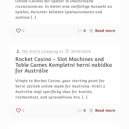
Online-Casinos für Spieler in Deutschland
rizziocasino.eu. Es bietet eine vielfältige Auswahl an
Spielen, darunter beliebte Spielautomaten und
zeitlose
[…]
0
0
Read more
The Stitch Company
at
28/06/2026
Rocket Casino – Slot Machines and
Table Games Kompletní herní nabídka
for Austrálie
Vítejte to Rocket Casino, your starting point for
herní zážitek online made for Australia. Hráči z
Austrálie mají specifický vkus for kvalitu,
rozmanitost, and spravedlivou hru.
[…]
0
0
Read more