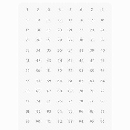
1
2
3
4
5
6
7
8
9
10
11
12
13
14
15
16
17
18
19
20
21
22
23
24
25
26
27
28
29
30
31
32
33
34
35
36
37
38
39
40
41
42
43
44
45
46
47
48
49
50
51
52
53
54
55
56
57
58
59
60
61
62
63
64
65
66
67
68
69
70
71
72
73
74
75
76
77
78
79
80
81
82
83
84
85
86
87
88
89
90
91
92
93
94
95
96