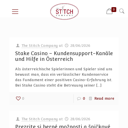
0
The Stitch Company
at
28/06/2026
Stake Casino – Kundensupport-Kanäle
und Hilfe in Österreich
Als österreichische Spielerinnen und Spieler sind uns
bewusst man, dass ein verlässlicher Kundenservice
das Fundament einer positiven Casino-Erfahrung ist.
Bei Stake Casino steht die Betreuung seiner
[…]
0
0
Read more
The Stitch Company
at
28/06/2026
Prezrite si herné možnosti a špičkové