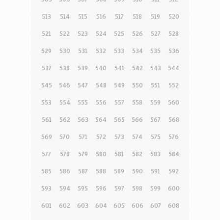
513
514
515
516
517
518
519
520
521
522
523
524
525
526
527
528
529
530
531
532
533
534
535
536
537
538
539
540
541
542
543
544
545
546
547
548
549
550
551
552
553
554
555
556
557
558
559
560
561
562
563
564
565
566
567
568
569
570
571
572
573
574
575
576
577
578
579
580
581
582
583
584
585
586
587
588
589
590
591
592
593
594
595
596
597
598
599
600
601
602
603
604
605
606
607
608