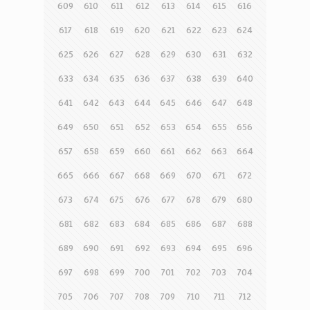
609
610
611
612
613
614
615
616
617
618
619
620
621
622
623
624
625
626
627
628
629
630
631
632
633
634
635
636
637
638
639
640
641
642
643
644
645
646
647
648
649
650
651
652
653
654
655
656
657
658
659
660
661
662
663
664
665
666
667
668
669
670
671
672
673
674
675
676
677
678
679
680
681
682
683
684
685
686
687
688
689
690
691
692
693
694
695
696
697
698
699
700
701
702
703
704
705
706
707
708
709
710
711
712