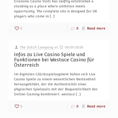
Gransino Casino Slots has swiftly established a
standing as a place where ambition meets
opportunity. The complete site is designed for UK
players who come in
[…]
0
0
Read more
The Stitch Company
at
06/07/2026
Infos zu Live Casino Spiele und
Funktionen bei Westace Casino für
Österreich
Im digitalen Glücksspielsegment haben sich Live
Casino Spiele zu einem wesentlichen Bestandteil
herausgebildet, der die Authentizität eines
physischen Spielsaals mit der Bequemlichkeit des
Online-Gaming kombiniert. westace
[…]
0
0
Read more