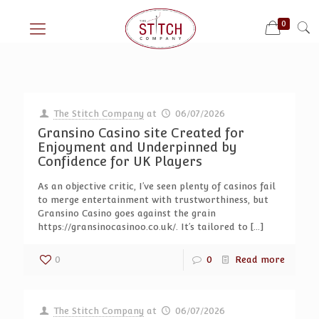
0
The Stitch Company
at
06/07/2026
Gransino Casino site Created for
Enjoyment and Underpinned by
Confidence for UK Players
As an objective critic, I’ve seen plenty of casinos fail
to merge entertainment with trustworthiness, but
Gransino Casino goes against the grain
https://gransinocasinoo.co.uk/. It’s tailored to
[…]
0
0
Read more
The Stitch Company
at
06/07/2026