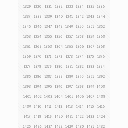
1329
1330
1331
1332
1333
1334
1335
1336
1337
1338
1339
1340
1341
1342
1343
1344
1345
1346
1347
1348
1349
1350
1351
1352
1353
1354
1355
1356
1357
1358
1359
1360
1361
1362
1363
1364
1365
1366
1367
1368
1369
1370
1371
1372
1373
1374
1375
1376
1377
1378
1379
1380
1381
1382
1383
1384
1385
1386
1387
1388
1389
1390
1391
1392
1393
1394
1395
1396
1397
1398
1399
1400
1401
1402
1403
1404
1405
1406
1407
1408
1409
1410
1411
1412
1413
1414
1415
1416
1417
1418
1419
1420
1421
1422
1423
1424
1425
1426
1427
1428
1429
1430
1431
1432