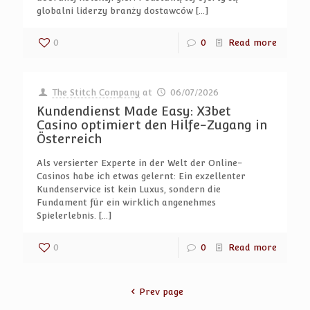
globalni liderzy branży dostawców
[…]
0
0
Read more
The Stitch Company
at
06/07/2026
Kundendienst Made Easy: X3bet
Casino optimiert den Hilfe-Zugang in
Österreich
Als versierter Experte in der Welt der Online-
Casinos habe ich etwas gelernt: Ein exzellenter
Kundenservice ist kein Luxus, sondern die
Fundament für ein wirklich angenehmes
Spielerlebnis.
[…]
0
0
Read more
Prev page