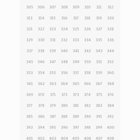
305
306
307
308
309
310
311
312
313
314
315
316
317
318
319
320
321
322
323
324
325
326
327
328
329
330
331
332
333
334
335
336
337
338
339
340
341
342
343
344
345
346
347
348
349
350
351
352
353
354
355
356
357
358
359
360
361
362
363
364
365
366
367
368
369
370
371
372
373
374
375
376
377
378
379
380
381
382
383
384
385
386
387
388
389
390
391
392
393
394
395
396
397
398
399
400
401
402
403
404
405
406
407
408