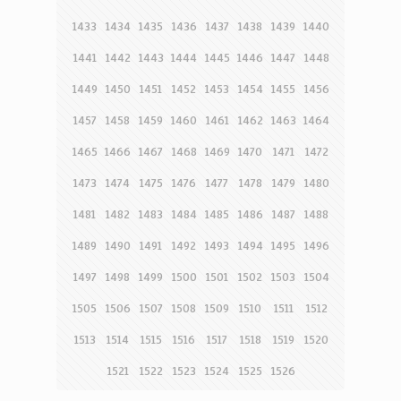
1433
1434
1435
1436
1437
1438
1439
1440
1441
1442
1443
1444
1445
1446
1447
1448
1449
1450
1451
1452
1453
1454
1455
1456
1457
1458
1459
1460
1461
1462
1463
1464
1465
1466
1467
1468
1469
1470
1471
1472
1473
1474
1475
1476
1477
1478
1479
1480
1481
1482
1483
1484
1485
1486
1487
1488
1489
1490
1491
1492
1493
1494
1495
1496
1497
1498
1499
1500
1501
1502
1503
1504
1505
1506
1507
1508
1509
1510
1511
1512
1513
1514
1515
1516
1517
1518
1519
1520
1521
1522
1523
1524
1525
1526