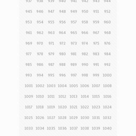
937
938
939
940
941
942
943
944
945
946
947
948
949
950
951
952
953
954
955
956
957
958
959
960
961
962
963
964
965
966
967
968
969
970
971
972
973
974
975
976
977
978
979
980
981
982
983
984
985
986
987
988
989
990
991
992
993
994
995
996
997
998
999
1000
1001
1002
1003
1004
1005
1006
1007
1008
1009
1010
1011
1012
1013
1014
1015
1016
1017
1018
1019
1020
1021
1022
1023
1024
1025
1026
1027
1028
1029
1030
1031
1032
1033
1034
1035
1036
1037
1038
1039
1040