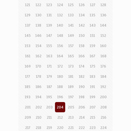
121
122
123
124
125
126
127
128
129
130
131
132
133
134
135
136
137
138
139
140
141
142
143
144
145
146
147
148
149
150
151
152
153
154
155
156
157
158
159
160
161
162
163
164
165
166
167
168
169
170
171
172
173
174
175
176
177
178
179
180
181
182
183
184
185
186
187
188
189
190
191
192
193
194
195
196
197
198
199
200
201
202
203
204
205
206
207
208
209
210
211
212
213
214
215
216
217
218
219
220
221
222
223
224