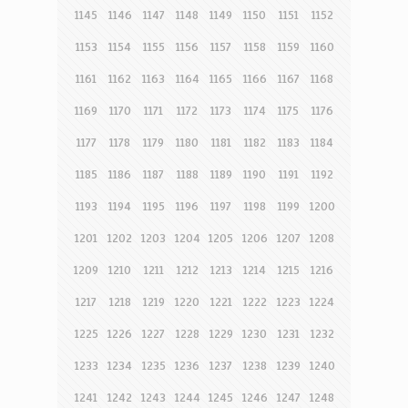
1145
1146
1147
1148
1149
1150
1151
1152
1153
1154
1155
1156
1157
1158
1159
1160
1161
1162
1163
1164
1165
1166
1167
1168
1169
1170
1171
1172
1173
1174
1175
1176
1177
1178
1179
1180
1181
1182
1183
1184
1185
1186
1187
1188
1189
1190
1191
1192
1193
1194
1195
1196
1197
1198
1199
1200
1201
1202
1203
1204
1205
1206
1207
1208
1209
1210
1211
1212
1213
1214
1215
1216
1217
1218
1219
1220
1221
1222
1223
1224
1225
1226
1227
1228
1229
1230
1231
1232
1233
1234
1235
1236
1237
1238
1239
1240
1241
1242
1243
1244
1245
1246
1247
1248