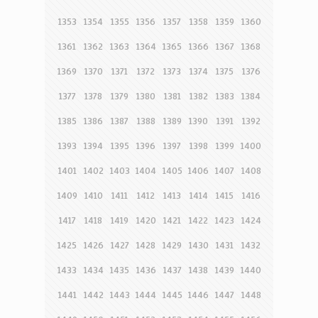
1353
1354
1355
1356
1357
1358
1359
1360
1361
1362
1363
1364
1365
1366
1367
1368
1369
1370
1371
1372
1373
1374
1375
1376
1377
1378
1379
1380
1381
1382
1383
1384
1385
1386
1387
1388
1389
1390
1391
1392
1393
1394
1395
1396
1397
1398
1399
1400
1401
1402
1403
1404
1405
1406
1407
1408
1409
1410
1411
1412
1413
1414
1415
1416
1417
1418
1419
1420
1421
1422
1423
1424
1425
1426
1427
1428
1429
1430
1431
1432
1433
1434
1435
1436
1437
1438
1439
1440
1441
1442
1443
1444
1445
1446
1447
1448