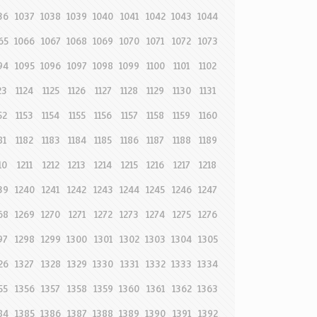
36
1037
1038
1039
1040
1041
1042
1043
1044
65
1066
1067
1068
1069
1070
1071
1072
1073
94
1095
1096
1097
1098
1099
1100
1101
1102
23
1124
1125
1126
1127
1128
1129
1130
1131
52
1153
1154
1155
1156
1157
1158
1159
1160
81
1182
1183
1184
1185
1186
1187
1188
1189
10
1211
1212
1213
1214
1215
1216
1217
1218
39
1240
1241
1242
1243
1244
1245
1246
1247
68
1269
1270
1271
1272
1273
1274
1275
1276
97
1298
1299
1300
1301
1302
1303
1304
1305
26
1327
1328
1329
1330
1331
1332
1333
1334
55
1356
1357
1358
1359
1360
1361
1362
1363
84
1385
1386
1387
1388
1389
1390
1391
1392