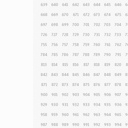
639
640
641
642
643
644
645
646
6
668
669
670
671
672
673
674
675
6
697
698
699
700
701
702
703
704
7
726
727
728
729
730
731
732
733
7
755
756
757
758
759
760
761
762
7
784
785
786
787
788
789
790
791
7
813
814
815
816
817
818
819
820
8
842
843
844
845
846
847
848
849
8
871
872
873
874
875
876
877
878
8
900
901
902
903
904
905
906
907
9
929
930
931
932
933
934
935
936
9
958
959
960
961
962
963
964
965
9
987
988
989
990
991
992
993
994
9