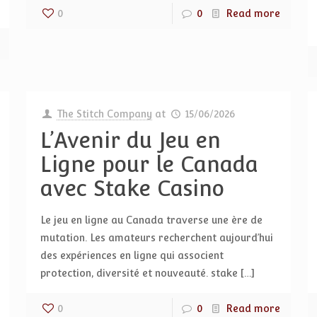
0
0
Read more
The Stitch Company
at
15/06/2026
L’Avenir du Jeu en
Ligne pour le Canada
avec Stake Casino
Le jeu en ligne au Canada traverse une ère de
mutation. Les amateurs recherchent aujourd’hui
des expériences en ligne qui associent
protection, diversité et nouveauté. stake
[…]
0
0
Read more