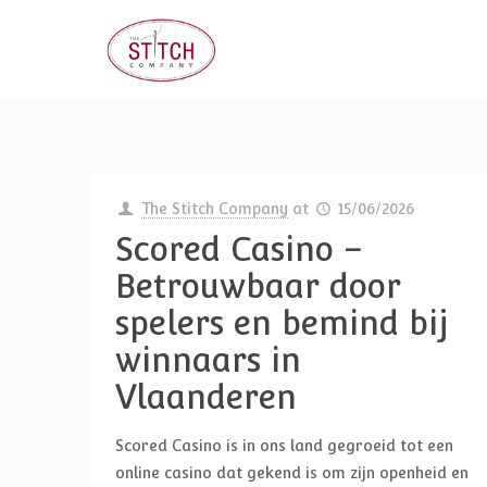
The Stitch Company
at
15/06/2026
Scored Casino –
Betrouwbaar door
spelers en bemind bij
winnaars in
Vlaanderen
Scored Casino is in ons land gegroeid tot een
online casino dat gekend is om zijn openheid en