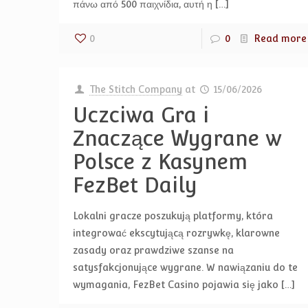
πάνω από 500 παιχνίδια, αυτή η
[…]
0
0
Read more
The Stitch Company
at
15/06/2026
Uczciwa Gra i
Znaczące Wygrane w
Polsce z Kasynem
FezBet Daily
Lokalni gracze poszukują platformy, która
integrować ekscytującą rozrywkę, klarowne
zasady oraz prawdziwe szanse na
satysfakcjonujące wygrane. W nawiązaniu do te
wymagania, FezBet Casino pojawia się jako
[…]