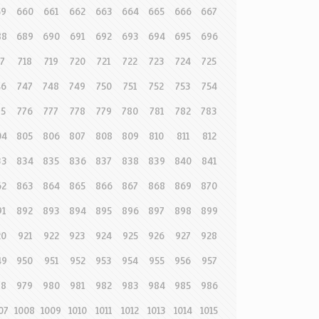
59
660
661
662
663
664
665
666
667
88
689
690
691
692
693
694
695
696
17
718
719
720
721
722
723
724
725
46
747
748
749
750
751
752
753
754
75
776
777
778
779
780
781
782
783
04
805
806
807
808
809
810
811
812
33
834
835
836
837
838
839
840
841
62
863
864
865
866
867
868
869
870
91
892
893
894
895
896
897
898
899
20
921
922
923
924
925
926
927
928
49
950
951
952
953
954
955
956
957
78
979
980
981
982
983
984
985
986
07
1008
1009
1010
1011
1012
1013
1014
1015