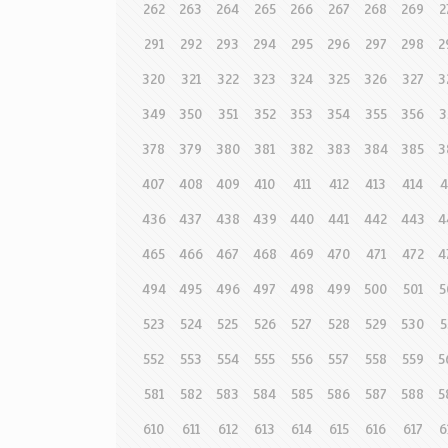
262
263
264
265
266
267
268
269
2
291
292
293
294
295
296
297
298
2
320
321
322
323
324
325
326
327
3
349
350
351
352
353
354
355
356
3
378
379
380
381
382
383
384
385
3
407
408
409
410
411
412
413
414
4
436
437
438
439
440
441
442
443
4
465
466
467
468
469
470
471
472
4
494
495
496
497
498
499
500
501
5
523
524
525
526
527
528
529
530
5
552
553
554
555
556
557
558
559
5
581
582
583
584
585
586
587
588
5
610
611
612
613
614
615
616
617
6