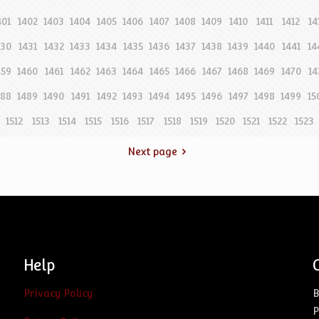
401
1402
1403
1404
1405
1406
1407
1408
1409
1410
1411
1412
14
430
1431
1432
1433
1434
1435
1436
1437
1438
1439
1440
1441
14
459
1460
1461
1462
1463
1464
1465
1466
1467
1468
1469
1470
14
488
1489
1490
1491
1492
1493
1494
1495
1496
1497
1498
1499
15
1512
1513
1514
1515
1516
1517
1518
1519
1520
1521
1522
1523
Next page
Help
Privacy Policy
B
P