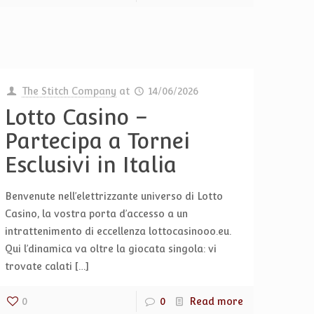
The Stitch Company
at
14/06/2026
Lotto Casino –
Partecipa a Tornei
Esclusivi in Italia
Benvenute nell’elettrizzante universo di Lotto
Casino, la vostra porta d’accesso a un
intrattenimento di eccellenza lottocasinooo.eu.
Qui l’dinamica va oltre la giocata singola: vi
trovate calati
[…]
0
0
Read more