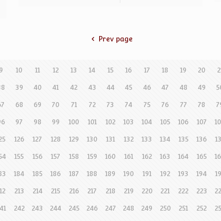
Prev page
9
10
11
12
13
14
15
16
17
18
19
20
2
38
39
40
41
42
43
44
45
46
47
48
49
5
67
68
69
70
71
72
73
74
75
76
77
78
7
96
97
98
99
100
101
102
103
104
105
106
107
1
25
126
127
128
129
130
131
132
133
134
135
136
1
54
155
156
157
158
159
160
161
162
163
164
165
1
83
184
185
186
187
188
189
190
191
192
193
194
1
12
213
214
215
216
217
218
219
220
221
222
223
2
41
242
243
244
245
246
247
248
249
250
251
252
2