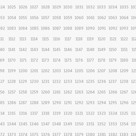
024
1025
1026
1027
1028
1029
1030
1031
1032
1033
1034
1035
10
053
1054
1055
1056
1057
1058
1059
1060
1061
1062
1063
1064
10
082
1083
1084
1085
1086
1087
1088
1089
1090
1091
1092
1093
10
111
1112
1113
1114
1115
1116
1117
1118
1119
1120
1121
1122
11
140
1141
1142
1143
1144
1145
1146
1147
1148
1149
1150
1151
11
169
1170
1171
1172
1173
1174
1175
1176
1177
1178
1179
1180
11
198
1199
1200
1201
1202
1203
1204
1205
1206
1207
1208
1209
12
227
1228
1229
1230
1231
1232
1233
1234
1235
1236
1237
1238
12
256
1257
1258
1259
1260
1261
1262
1263
1264
1265
1266
1267
12
285
1286
1287
1288
1289
1290
1291
1292
1293
1294
1295
1296
12
314
1315
1316
1317
1318
1319
1320
1321
1322
1323
1324
1325
13
343
1344
1345
1346
1347
1348
1349
1350
1351
1352
1353
1354
13
372
1373
1374
1375
1376
1377
1378
1379
1380
1381
1382
1383
13