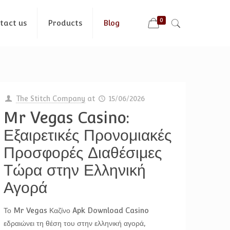
0
tact us
Products
Blog
The Stitch Company
at
15/06/2026
Mr Vegas Casino:
Εξαιρετικές Προνομιακές
Προσφορές Διαθέσιμες
Τώρα στην Ελληνική
Αγορά
Το Mr Vegas Καζίνο Apk Download Casino
εδραιώνει τη θέση του στην ελληνική αγορά,