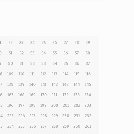
1
22
23
24
25
26
27
28
29
0
51
52
53
54
55
56
57
58
9
80
81
82
83
84
85
86
87
08
109
110
111
112
113
114
115
116
37
138
139
140
141
142
143
144
145
66
167
168
169
170
171
172
173
174
95
196
197
198
199
200
201
202
203
24
225
226
227
228
229
230
231
232
53
254
255
256
257
258
259
260
261