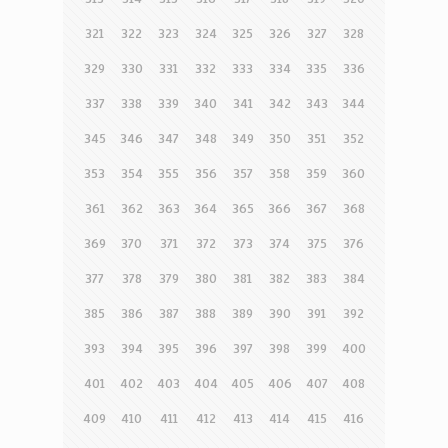
321
322
323
324
325
326
327
328
329
330
331
332
333
334
335
336
337
338
339
340
341
342
343
344
345
346
347
348
349
350
351
352
353
354
355
356
357
358
359
360
361
362
363
364
365
366
367
368
369
370
371
372
373
374
375
376
377
378
379
380
381
382
383
384
385
386
387
388
389
390
391
392
393
394
395
396
397
398
399
400
401
402
403
404
405
406
407
408
409
410
411
412
413
414
415
416