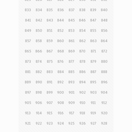
833
834
835
836
837
838
839
840
841
842
843
844
845
846
847
848
849
850
851
852
853
854
855
856
857
858
859
860
861
862
863
864
865
866
867
868
869
870
871
872
873
874
875
876
877
878
879
880
881
882
883
884
885
886
887
888
889
890
891
892
893
894
895
896
897
898
899
900
901
902
903
904
905
906
907
908
909
910
911
912
913
914
915
916
917
918
919
920
921
922
923
924
925
926
927
928