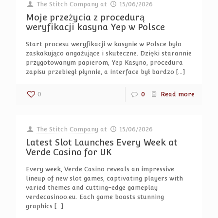
The Stitch Company
at
15/06/2026
Moje przeżycia z procedurą
weryfikacji kasyna Yep w Polsce
Start procesu weryfikacji w kasynie w Polsce było
zaskakująco angażujące i skuteczne. Dzięki starannie
przygotowanym papierom, Yep Kasyno, procedura
zapisu przebiegł płynnie, a interface był bardzo
[…]
0
0
Read more
The Stitch Company
at
15/06/2026
Latest Slot Launches Every Week at
Verde Casino for UK
Every week, Verde Casino reveals an impressive
lineup of new slot games, captivating players with
varied themes and cutting-edge gameplay
verdecasinoo.eu. Each game boasts stunning
graphics
[…]