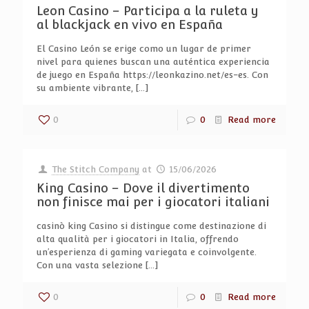
Leon Casino – Participa a la ruleta y
al blackjack en vivo en España
El Casino León se erige como un lugar de primer
nivel para quienes buscan una auténtica experiencia
de juego en España https://leonkazino.net/es-es. Con
su ambiente vibrante,
[…]
0
0
Read more
The Stitch Company
at
15/06/2026
King Casino – Dove il divertimento
non finisce mai per i giocatori italiani
casinò king Casino si distingue come destinazione di
alta qualità per i giocatori in Italia, offrendo
un’esperienza di gaming variegata e coinvolgente.
Con una vasta selezione
[…]
0
0
Read more