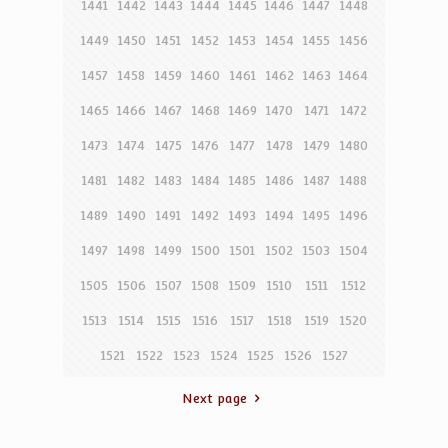
1441
1442
1443
1444
1445
1446
1447
1448
1449
1450
1451
1452
1453
1454
1455
1456
1457
1458
1459
1460
1461
1462
1463
1464
1465
1466
1467
1468
1469
1470
1471
1472
1473
1474
1475
1476
1477
1478
1479
1480
1481
1482
1483
1484
1485
1486
1487
1488
1489
1490
1491
1492
1493
1494
1495
1496
1497
1498
1499
1500
1501
1502
1503
1504
1505
1506
1507
1508
1509
1510
1511
1512
1513
1514
1515
1516
1517
1518
1519
1520
1521
1522
1523
1524
1525
1526
1527
Next page