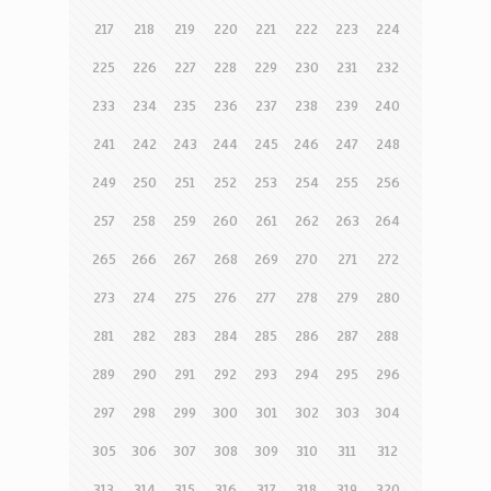
217
218
219
220
221
222
223
224
225
226
227
228
229
230
231
232
233
234
235
236
237
238
239
240
241
242
243
244
245
246
247
248
249
250
251
252
253
254
255
256
257
258
259
260
261
262
263
264
265
266
267
268
269
270
271
272
273
274
275
276
277
278
279
280
281
282
283
284
285
286
287
288
289
290
291
292
293
294
295
296
297
298
299
300
301
302
303
304
305
306
307
308
309
310
311
312
313
314
315
316
317
318
319
320