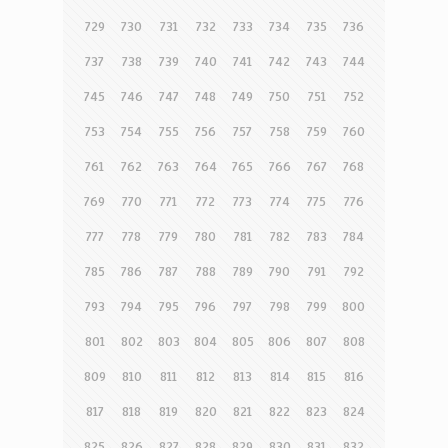
729
730
731
732
733
734
735
736
737
738
739
740
741
742
743
744
745
746
747
748
749
750
751
752
753
754
755
756
757
758
759
760
761
762
763
764
765
766
767
768
769
770
771
772
773
774
775
776
777
778
779
780
781
782
783
784
785
786
787
788
789
790
791
792
793
794
795
796
797
798
799
800
801
802
803
804
805
806
807
808
809
810
811
812
813
814
815
816
817
818
819
820
821
822
823
824
825
826
827
828
829
830
831
832