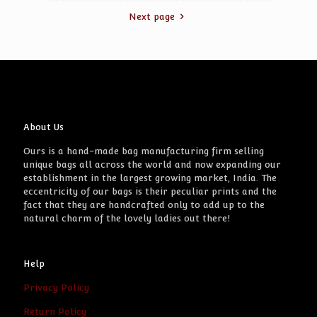
Next page
About Us
Ours is a hand-made bag manufacturing firm selling
unique bags all across the world and now expanding our
establishment in the largest growing market, India. The
eccentricity of our bags is their peculiar prints and the
fact that they are handcrafted only to add up to the
natural charm of the lovely ladies out there!
Help
Privacy Policy
Return Policy