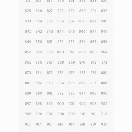
817
818
819
820
821
822
823
824
825
826
827
828
829
830
831
832
833
834
835
836
837
838
839
840
841
842
843
844
845
846
847
848
849
850
851
852
853
854
855
856
857
858
859
860
861
862
863
864
865
866
867
868
869
870
871
872
873
874
875
876
877
878
879
880
881
882
883
884
885
886
887
888
889
890
891
892
893
894
895
896
897
898
899
900
901
902
903
904
905
906
907
908
909
910
911
912
913
914
915
916
917
918
919
920