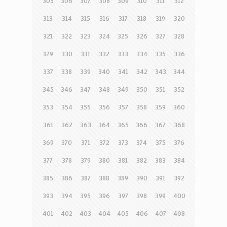
305
306
307
308
309
310
311
312
313
314
315
316
317
318
319
320
321
322
323
324
325
326
327
328
329
330
331
332
333
334
335
336
337
338
339
340
341
342
343
344
345
346
347
348
349
350
351
352
353
354
355
356
357
358
359
360
361
362
363
364
365
366
367
368
369
370
371
372
373
374
375
376
377
378
379
380
381
382
383
384
385
386
387
388
389
390
391
392
393
394
395
396
397
398
399
400
401
402
403
404
405
406
407
408