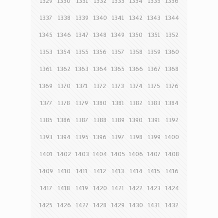
1329
1330
1331
1332
1333
1334
1335
1336
1337
1338
1339
1340
1341
1342
1343
1344
1345
1346
1347
1348
1349
1350
1351
1352
1353
1354
1355
1356
1357
1358
1359
1360
1361
1362
1363
1364
1365
1366
1367
1368
1369
1370
1371
1372
1373
1374
1375
1376
1377
1378
1379
1380
1381
1382
1383
1384
1385
1386
1387
1388
1389
1390
1391
1392
1393
1394
1395
1396
1397
1398
1399
1400
1401
1402
1403
1404
1405
1406
1407
1408
1409
1410
1411
1412
1413
1414
1415
1416
1417
1418
1419
1420
1421
1422
1423
1424
1425
1426
1427
1428
1429
1430
1431
1432