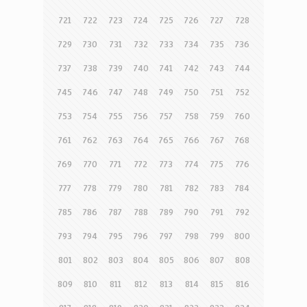
721
722
723
724
725
726
727
728
729
730
731
732
733
734
735
736
737
738
739
740
741
742
743
744
745
746
747
748
749
750
751
752
753
754
755
756
757
758
759
760
761
762
763
764
765
766
767
768
769
770
771
772
773
774
775
776
777
778
779
780
781
782
783
784
785
786
787
788
789
790
791
792
793
794
795
796
797
798
799
800
801
802
803
804
805
806
807
808
809
810
811
812
813
814
815
816