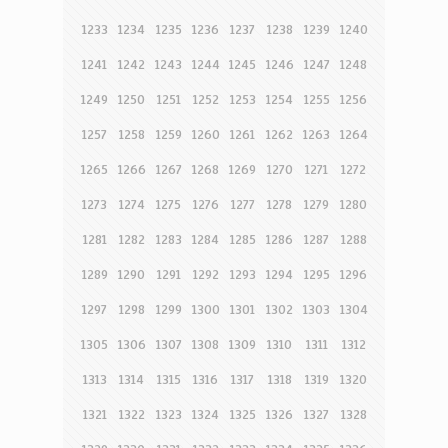
1233
1234
1235
1236
1237
1238
1239
1240
1241
1242
1243
1244
1245
1246
1247
1248
1249
1250
1251
1252
1253
1254
1255
1256
1257
1258
1259
1260
1261
1262
1263
1264
1265
1266
1267
1268
1269
1270
1271
1272
1273
1274
1275
1276
1277
1278
1279
1280
1281
1282
1283
1284
1285
1286
1287
1288
1289
1290
1291
1292
1293
1294
1295
1296
1297
1298
1299
1300
1301
1302
1303
1304
1305
1306
1307
1308
1309
1310
1311
1312
1313
1314
1315
1316
1317
1318
1319
1320
1321
1322
1323
1324
1325
1326
1327
1328