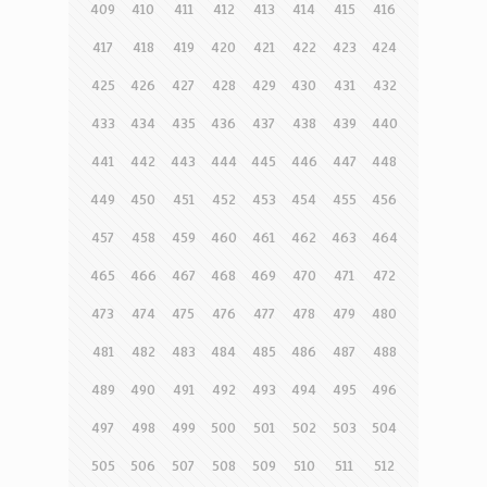
409
410
411
412
413
414
415
416
417
418
419
420
421
422
423
424
425
426
427
428
429
430
431
432
433
434
435
436
437
438
439
440
441
442
443
444
445
446
447
448
449
450
451
452
453
454
455
456
457
458
459
460
461
462
463
464
465
466
467
468
469
470
471
472
473
474
475
476
477
478
479
480
481
482
483
484
485
486
487
488
489
490
491
492
493
494
495
496
497
498
499
500
501
502
503
504
505
506
507
508
509
510
511
512