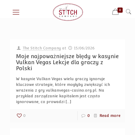
0
The Stitch Company
at
15/06/2026
Moje najpoważniejsze błędy w kasynie
Vulkan Vegas Lekcje dla graczy z
Polski
W kasynie Vulkan Vegas wielu graczy ignoruje
kluczowe strategie, które mogłyby zwiększyć ich
wrażenia z gry vulkanvegas-casino.org.pl. Na
przykład zarządzanie kapitałem jest często
ignorowane, co prowadzi
[…]
0
0
Read more