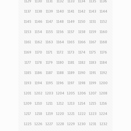
1129
1130
1131
1132
1133
1134
1135
1136
1137
1138
1139
1140
1141
1142
1143
1144
1145
1146
1147
1148
1149
1150
1151
1152
1153
1154
1155
1156
1157
1158
1159
1160
1161
1162
1163
1164
1165
1166
1167
1168
1169
1170
1171
1172
1173
1174
1175
1176
1177
1178
1179
1180
1181
1182
1183
1184
1185
1186
1187
1188
1189
1190
1191
1192
1193
1194
1195
1196
1197
1198
1199
1200
1201
1202
1203
1204
1205
1206
1207
1208
1209
1210
1211
1212
1213
1214
1215
1216
1217
1218
1219
1220
1221
1222
1223
1224
1225
1226
1227
1228
1229
1230
1231
1232