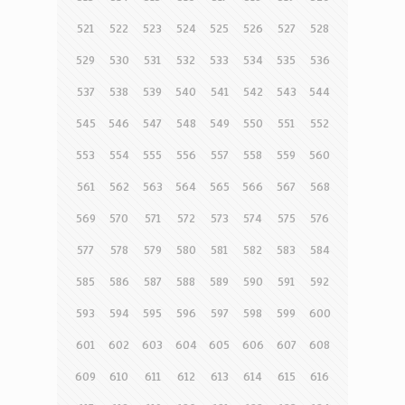
521
522
523
524
525
526
527
528
529
530
531
532
533
534
535
536
537
538
539
540
541
542
543
544
545
546
547
548
549
550
551
552
553
554
555
556
557
558
559
560
561
562
563
564
565
566
567
568
569
570
571
572
573
574
575
576
577
578
579
580
581
582
583
584
585
586
587
588
589
590
591
592
593
594
595
596
597
598
599
600
601
602
603
604
605
606
607
608
609
610
611
612
613
614
615
616