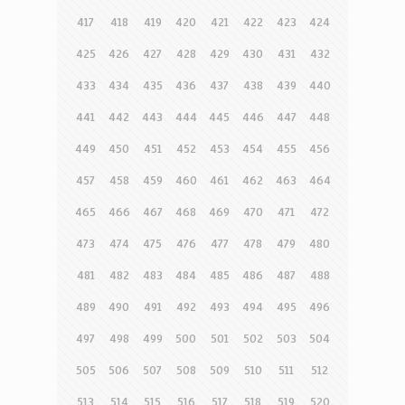
417
418
419
420
421
422
423
424
425
426
427
428
429
430
431
432
433
434
435
436
437
438
439
440
441
442
443
444
445
446
447
448
449
450
451
452
453
454
455
456
457
458
459
460
461
462
463
464
465
466
467
468
469
470
471
472
473
474
475
476
477
478
479
480
481
482
483
484
485
486
487
488
489
490
491
492
493
494
495
496
497
498
499
500
501
502
503
504
505
506
507
508
509
510
511
512
513
514
515
516
517
518
519
520