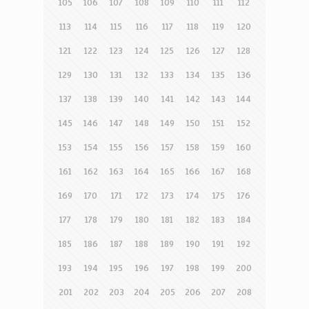
105
106
107
108
109
110
111
112
113
114
115
116
117
118
119
120
121
122
123
124
125
126
127
128
129
130
131
132
133
134
135
136
137
138
139
140
141
142
143
144
145
146
147
148
149
150
151
152
153
154
155
156
157
158
159
160
161
162
163
164
165
166
167
168
169
170
171
172
173
174
175
176
177
178
179
180
181
182
183
184
185
186
187
188
189
190
191
192
193
194
195
196
197
198
199
200
201
202
203
204
205
206
207
208