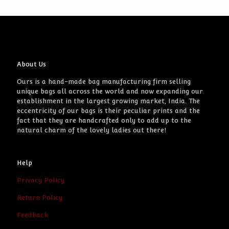
About Us
Ours is a hand-made bag manufacturing firm selling
unique bags all across the world and now expanding our
establishment in the largest growing market, India. The
eccentricity of our bags is their peculiar prints and the
fact that they are handcrafted only to add up to the
natural charm of the lovely ladies out there!
Help
Privacy Policy
Return Policy
Feedback