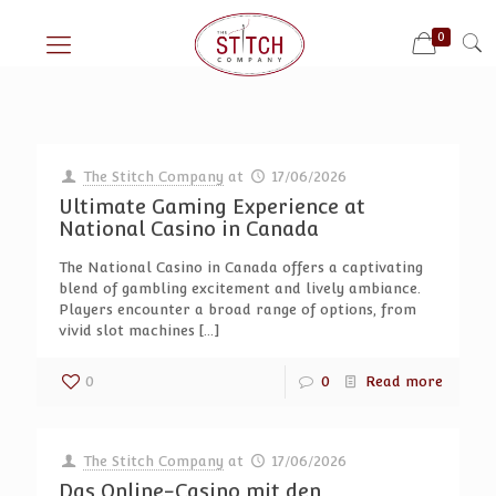
0
The Stitch Company
at
17/06/2026
Ultimate Gaming Experience at
National Casino in Canada
The National Casino in Canada offers a captivating
blend of gambling excitement and lively ambiance.
Players encounter a broad range of options, from
vivid slot machines
[…]
0
0
Read more
The Stitch Company
at
17/06/2026
Das Online-Casino mit den