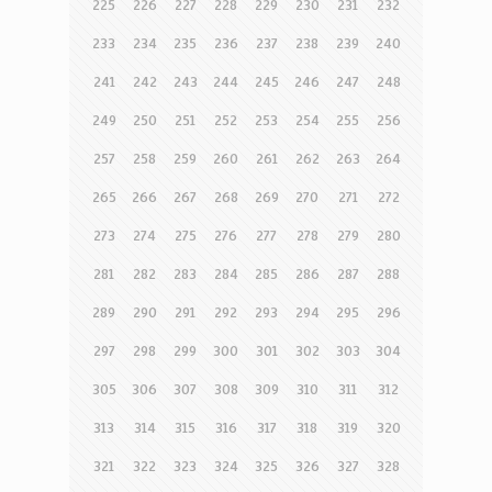
225
226
227
228
229
230
231
232
233
234
235
236
237
238
239
240
241
242
243
244
245
246
247
248
249
250
251
252
253
254
255
256
257
258
259
260
261
262
263
264
265
266
267
268
269
270
271
272
273
274
275
276
277
278
279
280
281
282
283
284
285
286
287
288
289
290
291
292
293
294
295
296
297
298
299
300
301
302
303
304
305
306
307
308
309
310
311
312
313
314
315
316
317
318
319
320
321
322
323
324
325
326
327
328