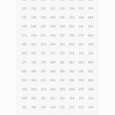
129
130
131
132
133
134
135
136
137
138
139
140
141
142
143
144
145
146
147
148
149
150
151
152
153
154
155
156
157
158
159
160
161
162
163
164
165
166
167
168
169
170
171
172
173
174
175
176
177
178
179
180
181
182
183
184
185
186
187
188
189
190
191
192
193
194
195
196
197
198
199
200
201
202
203
204
205
206
207
208
209
210
211
212
213
214
215
216
217
218
219
220
221
222
223
224