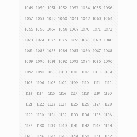
1049
1050
1051
1052
1053
1054
1055
1056
1057
1058
1059
1060
1061
1062
1063
1064
1065
1066
1067
1068
1069
1070
1071
1072
1073
1074
1075
1076
1077
1078
1079
1080
1081
1082
1083
1084
1085
1086
1087
1088
1089
1090
1091
1092
1093
1094
1095
1096
1097
1098
1099
1100
1101
1102
1103
1104
1105
1106
1107
1108
1109
1110
1111
1112
1113
1114
1115
1116
1117
1118
1119
1120
1121
1122
1123
1124
1125
1126
1127
1128
1129
1130
1131
1132
1133
1134
1135
1136
1137
1138
1139
1140
1141
1142
1143
1144
1145
1146
1147
1148
1149
1150
1151
1152