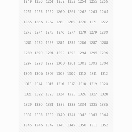
1249
1250
1251
1252
1253
1254
1255
1256
1257
1258
1259
1260
1261
1262
1263
1264
1265
1266
1267
1268
1269
1270
1271
1272
1273
1274
1275
1276
1277
1278
1279
1280
1281
1282
1283
1284
1285
1286
1287
1288
1289
1290
1291
1292
1293
1294
1295
1296
1297
1298
1299
1300
1301
1302
1303
1304
1305
1306
1307
1308
1309
1310
1311
1312
1313
1314
1315
1316
1317
1318
1319
1320
1321
1322
1323
1324
1325
1326
1327
1328
1329
1330
1331
1332
1333
1334
1335
1336
1337
1338
1339
1340
1341
1342
1343
1344
1345
1346
1347
1348
1349
1350
1351
1352