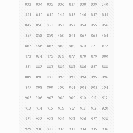
833
834
835
836
837
838
839
840
841
842
843
844
845
846
847
848
849
850
851
852
853
854
855
856
857
858
859
860
861
862
863
864
865
866
867
868
869
870
871
872
873
874
875
876
877
878
879
880
881
882
883
884
885
886
887
888
889
890
891
892
893
894
895
896
897
898
899
900
901
902
903
904
905
906
907
908
909
910
911
912
913
914
915
916
917
918
919
920
921
922
923
924
925
926
927
928
929
930
931
932
933
934
935
936