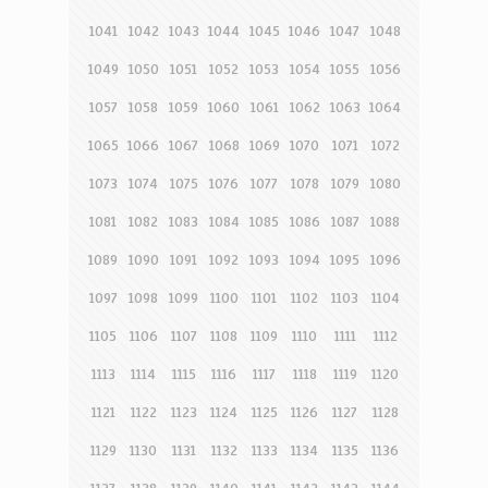
1041
1042
1043
1044
1045
1046
1047
1048
1049
1050
1051
1052
1053
1054
1055
1056
1057
1058
1059
1060
1061
1062
1063
1064
1065
1066
1067
1068
1069
1070
1071
1072
1073
1074
1075
1076
1077
1078
1079
1080
1081
1082
1083
1084
1085
1086
1087
1088
1089
1090
1091
1092
1093
1094
1095
1096
1097
1098
1099
1100
1101
1102
1103
1104
1105
1106
1107
1108
1109
1110
1111
1112
1113
1114
1115
1116
1117
1118
1119
1120
1121
1122
1123
1124
1125
1126
1127
1128
1129
1130
1131
1132
1133
1134
1135
1136