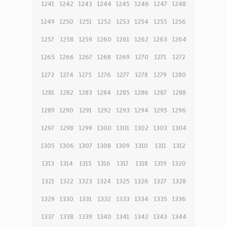
1241
1242
1243
1244
1245
1246
1247
1248
1249
1250
1251
1252
1253
1254
1255
1256
1257
1258
1259
1260
1261
1262
1263
1264
1265
1266
1267
1268
1269
1270
1271
1272
1273
1274
1275
1276
1277
1278
1279
1280
1281
1282
1283
1284
1285
1286
1287
1288
1289
1290
1291
1292
1293
1294
1295
1296
1297
1298
1299
1300
1301
1302
1303
1304
1305
1306
1307
1308
1309
1310
1311
1312
1313
1314
1315
1316
1317
1318
1319
1320
1321
1322
1323
1324
1325
1326
1327
1328
1329
1330
1331
1332
1333
1334
1335
1336
1337
1338
1339
1340
1341
1342
1343
1344