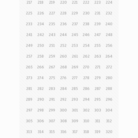
217
218
219
220
221
222
223
224
225
226
227
228
229
230
231
232
233
234
235
236
237
238
239
240
241
242
243
244
245
246
247
248
249
250
251
252
253
254
255
256
257
258
259
260
261
262
263
264
265
266
267
268
269
270
271
272
273
274
275
276
277
278
279
280
281
282
283
284
285
286
287
288
289
290
291
292
293
294
295
296
297
298
299
300
301
302
303
304
305
306
307
308
309
310
311
312
313
314
315
316
317
318
319
320