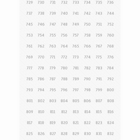
729
730
731
732
733
734
735
736
737
738
739
740
741
742
743
744
745
746
747
748
749
750
751
752
753
754
755
756
757
758
759
760
761
762
763
764
765
766
767
768
769
770
771
772
773
774
775
776
777
778
779
780
781
782
783
784
785
786
787
788
789
790
791
792
793
794
795
796
797
798
799
800
801
802
803
804
805
806
807
808
809
810
811
812
813
814
815
816
817
818
819
820
821
822
823
824
825
826
827
828
829
830
831
832