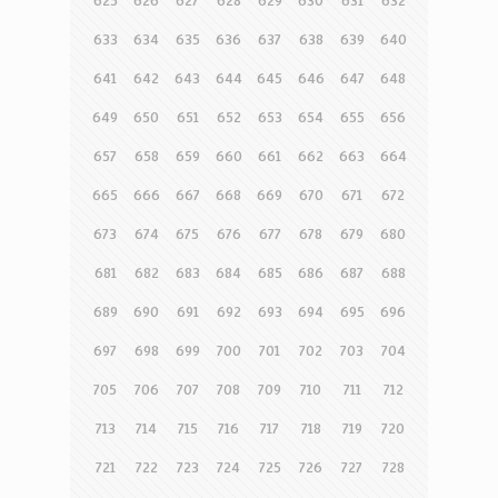
625
626
627
628
629
630
631
632
633
634
635
636
637
638
639
640
641
642
643
644
645
646
647
648
649
650
651
652
653
654
655
656
657
658
659
660
661
662
663
664
665
666
667
668
669
670
671
672
673
674
675
676
677
678
679
680
681
682
683
684
685
686
687
688
689
690
691
692
693
694
695
696
697
698
699
700
701
702
703
704
705
706
707
708
709
710
711
712
713
714
715
716
717
718
719
720
721
722
723
724
725
726
727
728