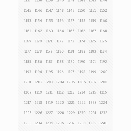
1137
1138
1139
1140
1141
1142
1143
1144
1145
1146
1147
1148
1149
1150
1151
1152
1153
1154
1155
1156
1157
1158
1159
1160
1161
1162
1163
1164
1165
1166
1167
1168
1169
1170
1171
1172
1173
1174
1175
1176
1177
1178
1179
1180
1181
1182
1183
1184
1185
1186
1187
1188
1189
1190
1191
1192
1193
1194
1195
1196
1197
1198
1199
1200
1201
1202
1203
1204
1205
1206
1207
1208
1209
1210
1211
1212
1213
1214
1215
1216
1217
1218
1219
1220
1221
1222
1223
1224
1225
1226
1227
1228
1229
1230
1231
1232
1233
1234
1235
1236
1237
1238
1239
1240