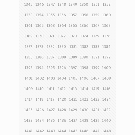
1345
1346
1347
1348
1349
1350
1351
1352
1353
1354
1355
1356
1357
1358
1359
1360
1361
1362
1363
1364
1365
1366
1367
1368
1369
1370
1371
1372
1373
1374
1375
1376
1377
1378
1379
1380
1381
1382
1383
1384
1385
1386
1387
1388
1389
1390
1391
1392
1393
1394
1395
1396
1397
1398
1399
1400
1401
1402
1403
1404
1405
1406
1407
1408
1409
1410
1411
1412
1413
1414
1415
1416
1417
1418
1419
1420
1421
1422
1423
1424
1425
1426
1427
1428
1429
1430
1431
1432
1433
1434
1435
1436
1437
1438
1439
1440
1441
1442
1443
1444
1445
1446
1447
1448