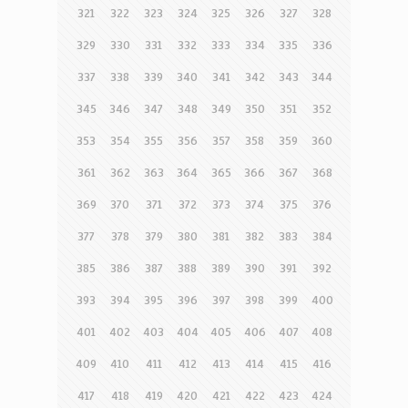
321
322
323
324
325
326
327
328
329
330
331
332
333
334
335
336
337
338
339
340
341
342
343
344
345
346
347
348
349
350
351
352
353
354
355
356
357
358
359
360
361
362
363
364
365
366
367
368
369
370
371
372
373
374
375
376
377
378
379
380
381
382
383
384
385
386
387
388
389
390
391
392
393
394
395
396
397
398
399
400
401
402
403
404
405
406
407
408
409
410
411
412
413
414
415
416
417
418
419
420
421
422
423
424