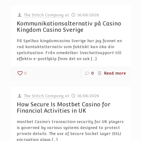
The Stitch Company
at
16/06/2026
Kommunikationsalternativ på Casino
Kingdom Casino Sverige
På Spelhus kingdomcasino Sverige har jag funnet en
rad kontaktalternativ som faktiskt kan öka din
spelsituation. Från omedelbar livechattsupport till
effektiv e-posthjälp finns det en sak
[…]
0
0
Read more
The Stitch Company
at
16/06/2026
How Secure Is Mostbet Casino for
Financial Activities in UK
mostbet Casino’s transaction security for UK players
is governed by various systems designed to protect
private details. The use of Secure Socket Layer (SSL)
encryption plays
[…]