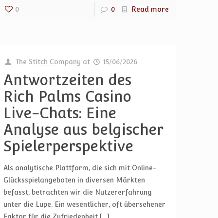
0
0
Read more
The Stitch Company
at
15/06/2026
Antwortzeiten des
Rich Palms Casino
Live-Chats: Eine
Analyse aus belgischer
Spielerperspektive
Als analytische Plattform, die sich mit Online-
Glücksspielangeboten in diversen Märkten
befasst, betrachten wir die Nutzererfahrung
unter die Lupe. Ein wesentlicher, oft übersehener
Faktor für die Zufriedenheit
[…]