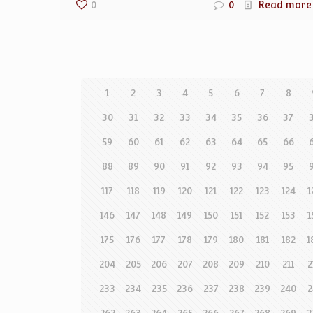
0
0
Read more
1
2
3
4
5
6
7
8
30
31
32
33
34
35
36
37
59
60
61
62
63
64
65
66
88
89
90
91
92
93
94
95
117
118
119
120
121
122
123
124
1
146
147
148
149
150
151
152
153
1
175
176
177
178
179
180
181
182
1
204
205
206
207
208
209
210
211
2
233
234
235
236
237
238
239
240
2