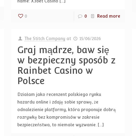
name: X3bet Casino
[…]
0
0
Read more
The Stitch Company
at
15/06/2026
Graj mądrze, baw się
w bezpieczny sposób z
Rainbet Casino w
Polsce
Działam jako recenzent polskiego rynku
hazardu online i zdaję sobie sprawę, że
odnalezienie platformy, która proponuje dobrą
rozrywkę bez kompromisów w zakresie
bezpieczeństwa, to niemałe wyzwanie.
[…]