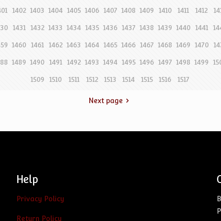
401
1402
1403
1404
1405
1406
1407
1408
1409
1410
1411
1412
14
430
1431
1432
1433
1434
1435
1436
1437
1438
1439
1440
1441
14
459
1460
1461
1462
1463
1464
1465
1466
1467
1468
1469
1470
14
488
1489
1490
1491
1492
1493
1494
1495
1496
1497
1498
1499
15
1509
1510
1511
1512
1513
1514
1515
1516
1517
Next page
Help
Privacy Policy
B
P
Return Policy