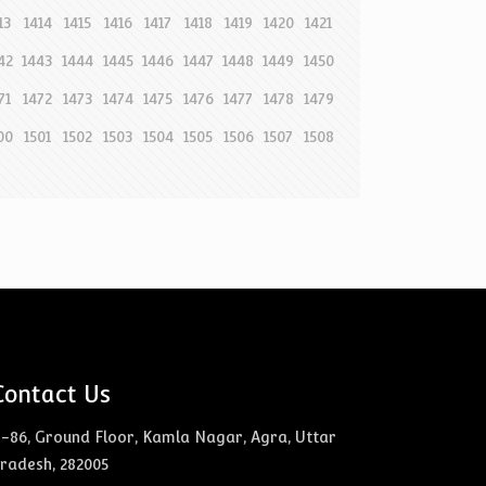
13
1414
1415
1416
1417
1418
1419
1420
1421
42
1443
1444
1445
1446
1447
1448
1449
1450
71
1472
1473
1474
1475
1476
1477
1478
1479
00
1501
1502
1503
1504
1505
1506
1507
1508
Contact Us
-86, Ground Floor, Kamla Nagar, Agra, Uttar
radesh, 282005