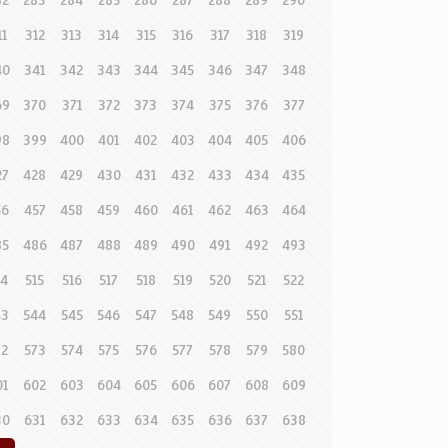
82
283
284
285
286
287
288
289
290
11
312
313
314
315
316
317
318
319
40
341
342
343
344
345
346
347
348
69
370
371
372
373
374
375
376
377
98
399
400
401
402
403
404
405
406
27
428
429
430
431
432
433
434
435
56
457
458
459
460
461
462
463
464
85
486
487
488
489
490
491
492
493
14
515
516
517
518
519
520
521
522
43
544
545
546
547
548
549
550
551
72
573
574
575
576
577
578
579
580
01
602
603
604
605
606
607
608
609
30
631
632
633
634
635
636
637
638