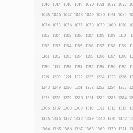
1016
1017
1018
1019
1020
1021
1022
1023
1
1045
1046
1047
1048
1049
1050
1051
1052
1
1074
1075
1076
1077
1078
1079
1080
1081
1
1103
1104
1105
1106
1107
1108
1109
1110
1
1132
1133
1134
1135
1136
1137
1138
1139
1
1161
1162
1163
1164
1165
1166
1167
1168
1
1190
1191
1192
1193
1194
1195
1196
1197
1
1219
1220
1221
1222
1223
1224
1225
1226
1
1248
1249
1250
1251
1252
1253
1254
1255
1
1277
1278
1279
1280
1281
1282
1283
1284
1
1306
1307
1308
1309
1310
1311
1312
1313
1
1335
1336
1337
1338
1339
1340
1341
1342
1
1364
1365
1366
1367
1368
1369
1370
1371
1