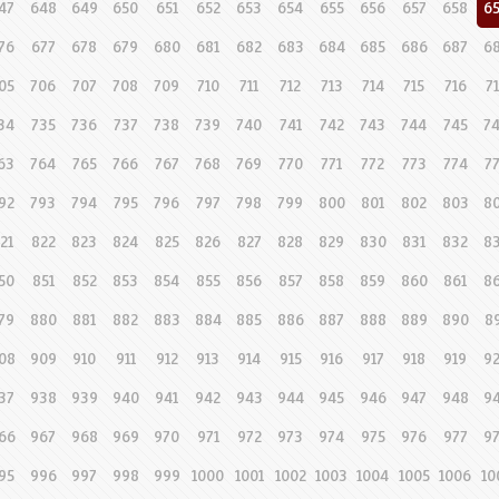
47
648
649
650
651
652
653
654
655
656
657
658
6
76
677
678
679
680
681
682
683
684
685
686
687
6
05
706
707
708
709
710
711
712
713
714
715
716
7
34
735
736
737
738
739
740
741
742
743
744
745
7
63
764
765
766
767
768
769
770
771
772
773
774
7
92
793
794
795
796
797
798
799
800
801
802
803
8
21
822
823
824
825
826
827
828
829
830
831
832
8
50
851
852
853
854
855
856
857
858
859
860
861
8
79
880
881
882
883
884
885
886
887
888
889
890
8
08
909
910
911
912
913
914
915
916
917
918
919
9
37
938
939
940
941
942
943
944
945
946
947
948
9
66
967
968
969
970
971
972
973
974
975
976
977
9
95
996
997
998
999
1000
1001
1002
1003
1004
1005
1006
10