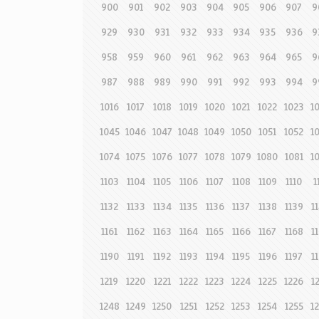
900
901
902
903
904
905
906
907
9
929
930
931
932
933
934
935
936
9
958
959
960
961
962
963
964
965
9
987
988
989
990
991
992
993
994
9
1016
1017
1018
1019
1020
1021
1022
1023
1
1045
1046
1047
1048
1049
1050
1051
1052
1
1074
1075
1076
1077
1078
1079
1080
1081
1
1103
1104
1105
1106
1107
1108
1109
1110
1
1132
1133
1134
1135
1136
1137
1138
1139
1
1161
1162
1163
1164
1165
1166
1167
1168
1
1190
1191
1192
1193
1194
1195
1196
1197
1
1219
1220
1221
1222
1223
1224
1225
1226
1
1248
1249
1250
1251
1252
1253
1254
1255
1