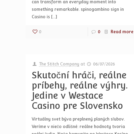
can transform an everyday moment into
something remarkable. spinogambino sign in
Casino is
[…]
0
0
Read more
The Stitch Company
at
06/07/2026
Skutoční hráči, reálne
príbehy, reálne výhry.
Jedine v Westace
Casino pre Slovensko
Virtuálny svet býva preplnený planých sľubov.
Veríme v niečo odlišné: reálne hodnoty tvoria