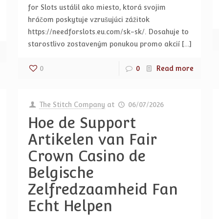
for Slots ustálil ako miesto, ktorá svojim
hráčom poskytuje vzrušujúci zážitok
https://needforslots.eu.com/sk-sk/. Dosahuje to
starostlivo zostaveným ponukou promo akcií
[…]
0
0
Read more
The Stitch Company
at
06/07/2026
Hoe de Support
Artikelen van Fair
Crown Casino de
Belgische
Zelfredzaamheid Fan
Echt Helpen