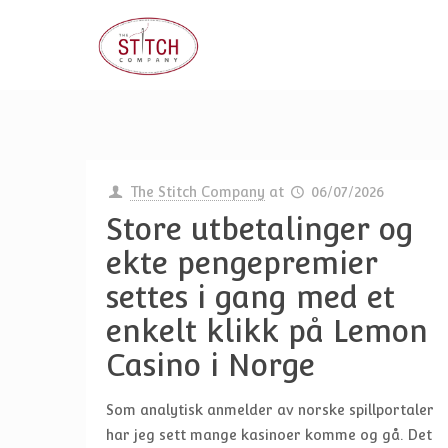
The Stitch Company
at
06/07/2026
Store utbetalinger og
ekte pengepremier
settes i gang med et
enkelt klikk på Lemon
Casino i Norge
Som analytisk anmelder av norske spillportaler
har jeg sett mange kasinoer komme og gå. Det