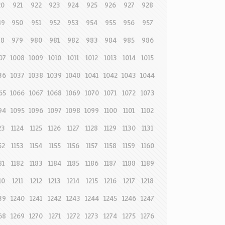
20
921
922
923
924
925
926
927
928
49
950
951
952
953
954
955
956
957
78
979
980
981
982
983
984
985
986
07
1008
1009
1010
1011
1012
1013
1014
1015
36
1037
1038
1039
1040
1041
1042
1043
1044
65
1066
1067
1068
1069
1070
1071
1072
1073
94
1095
1096
1097
1098
1099
1100
1101
1102
23
1124
1125
1126
1127
1128
1129
1130
1131
52
1153
1154
1155
1156
1157
1158
1159
1160
81
1182
1183
1184
1185
1186
1187
1188
1189
10
1211
1212
1213
1214
1215
1216
1217
1218
39
1240
1241
1242
1243
1244
1245
1246
1247
68
1269
1270
1271
1272
1273
1274
1275
1276