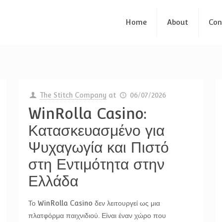
Home
About
Con
The Stitch Company
at
06/07/2026
WinRolla Casino:
Κατασκευασμένο για
Ψυχαγωγία και Πιστό
στη Εντιμότητα στην
Ελλάδα
Το WinRolla Casino δεν λειτουργεί ως μια
πλατφόρμα παιχνιδιού. Είναι έναν χώρο που