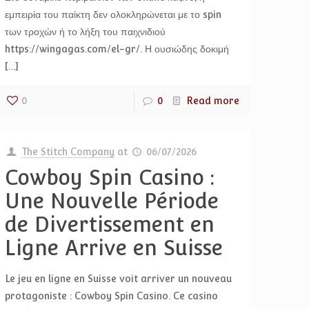
εμπειρία του παίκτη δεν ολοκληρώνεται με το spin
των τροχών ή το λήξη του παιχνιδιού
https://wingagas.com/el-gr/. Η ουσιώδης δοκιμή
[…]
0
0
Read more
The Stitch Company
at
06/07/2026
Cowboy Spin Casino :
Une Nouvelle Période
de Divertissement en
Ligne Arrive en Suisse
Le jeu en ligne en Suisse voit arriver un nouveau
protagoniste : Cowboy Spin Casino. Ce casino