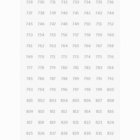
729
730
731
732
733
734
735
736
737
738
739
740
741
742
743
744
745
746
747
748
749
750
751
752
753
754
755
756
757
758
759
760
761
762
763
764
765
766
767
768
769
770
771
772
773
774
775
776
777
778
779
780
781
782
783
784
785
786
787
788
789
790
791
792
793
794
795
796
797
798
799
800
801
802
803
804
805
806
807
808
809
810
811
812
813
814
815
816
817
818
819
820
821
822
823
824
825
826
827
828
829
830
831
832