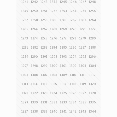
1241
1242
1243
1244
1245
1246
1247
1248
1249
1250
1251
1252
1253
1254
1255
1256
1257
1258
1259
1260
1261
1262
1263
1264
1265
1266
1267
1268
1269
1270
1271
1272
1273
1274
1275
1276
1277
1278
1279
1280
1281
1282
1283
1284
1285
1286
1287
1288
1289
1290
1291
1292
1293
1294
1295
1296
1297
1298
1299
1300
1301
1302
1303
1304
1305
1306
1307
1308
1309
1310
1311
1312
1313
1314
1315
1316
1317
1318
1319
1320
1321
1322
1323
1324
1325
1326
1327
1328
1329
1330
1331
1332
1333
1334
1335
1336
1337
1338
1339
1340
1341
1342
1343
1344