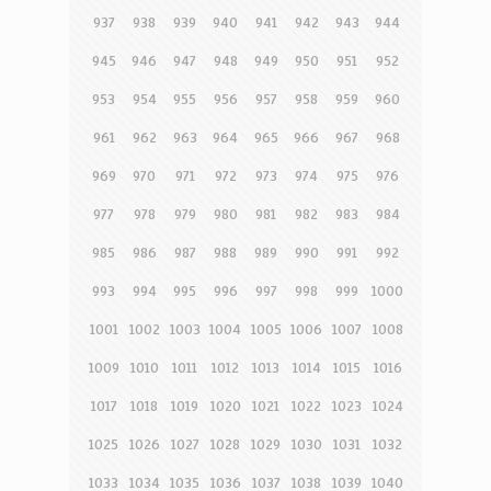
937
938
939
940
941
942
943
944
945
946
947
948
949
950
951
952
953
954
955
956
957
958
959
960
961
962
963
964
965
966
967
968
969
970
971
972
973
974
975
976
977
978
979
980
981
982
983
984
985
986
987
988
989
990
991
992
993
994
995
996
997
998
999
1000
1001
1002
1003
1004
1005
1006
1007
1008
1009
1010
1011
1012
1013
1014
1015
1016
1017
1018
1019
1020
1021
1022
1023
1024
1025
1026
1027
1028
1029
1030
1031
1032
1033
1034
1035
1036
1037
1038
1039
1040