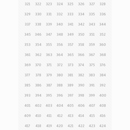
321
322
323
324
325
326
327
328
329
330
331
332
333
334
335
336
337
338
339
340
341
342
343
344
345
346
347
348
349
350
351
352
353
354
355
356
357
358
359
360
361
362
363
364
365
366
367
368
369
370
371
372
373
374
375
376
377
378
379
380
381
382
383
384
385
386
387
388
389
390
391
392
393
394
395
396
397
398
399
400
401
402
403
404
405
406
407
408
409
410
411
412
413
414
415
416
417
418
419
420
421
422
423
424