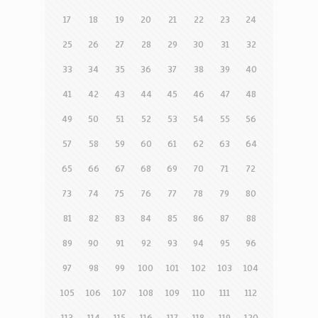
17
18
19
20
21
22
23
24
25
26
27
28
29
30
31
32
33
34
35
36
37
38
39
40
41
42
43
44
45
46
47
48
49
50
51
52
53
54
55
56
57
58
59
60
61
62
63
64
65
66
67
68
69
70
71
72
73
74
75
76
77
78
79
80
81
82
83
84
85
86
87
88
89
90
91
92
93
94
95
96
97
98
99
100
101
102
103
104
105
106
107
108
109
110
111
112
113
114
115
116
117
118
119
120