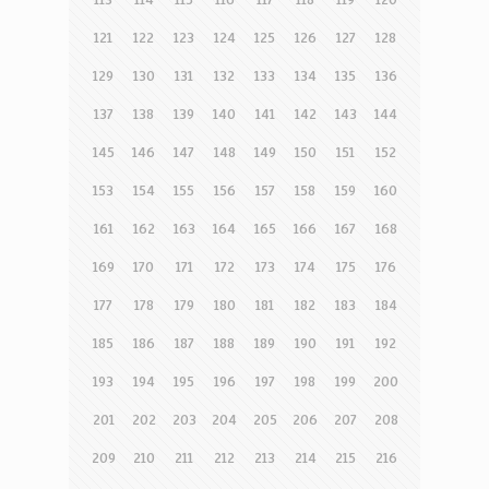
121
122
123
124
125
126
127
128
129
130
131
132
133
134
135
136
137
138
139
140
141
142
143
144
145
146
147
148
149
150
151
152
153
154
155
156
157
158
159
160
161
162
163
164
165
166
167
168
169
170
171
172
173
174
175
176
177
178
179
180
181
182
183
184
185
186
187
188
189
190
191
192
193
194
195
196
197
198
199
200
201
202
203
204
205
206
207
208
209
210
211
212
213
214
215
216