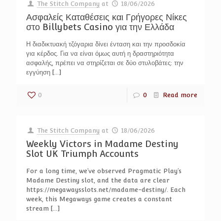
The Stitch Company
at
18/06/2026
Ασφαλείς Καταθέσεις και Γρήγορες Νίκες
στο Billybets Casino για την Ελλάδα
Η διαδικτυακή τζόγαρια δίνει ένταση και την προσδοκία
για κέρδος. Για να είναι όμως αυτή η δραστηριότητα
ασφαλής, πρέπει να στηρίζεται σε δύο στυλοβάτες: την
εγγύηση
[…]
0
0
Read more
The Stitch Company
at
18/06/2026
Weekly Victors in Madame Destiny
Slot UK Triumph Accounts
For a long time, we’ve observed Pragmatic Play’s
Madame Destiny slot, and the data are clear
https://megawaysslots.net/madame-destiny/. Each
week, this Megaways game creates a constant
stream
[…]