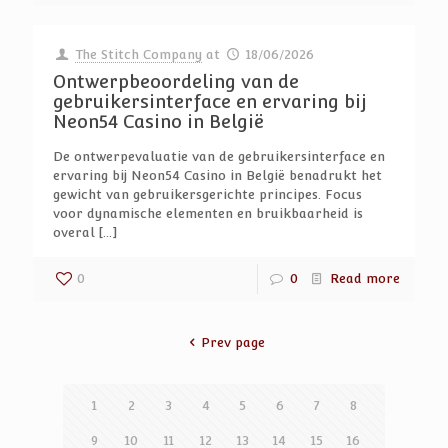
The Stitch Company
at
18/06/2026
Ontwerpbeoordeling van de
gebruikersinterface en ervaring bij
Neon54 Casino in België
De ontwerpevaluatie van de gebruikersinterface en
ervaring bij Neon54 Casino in België benadrukt het
gewicht van gebruikersgerichte principes. Focus
voor dynamische elementen en bruikbaarheid is
overal
[…]
0
0
Read more
Prev page
1
2
3
4
5
6
7
8
9
10
11
12
13
14
15
16