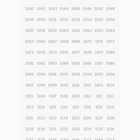
1041
1042
1043
1044
1045
1046
1047
1048
1049
1050
1051
1052
1053
1054
1055
1056
1057
1058
1059
1060
1061
1062
1063
1064
1065
1066
1067
1068
1069
1070
1071
1072
1073
1074
1075
1076
1077
1078
1079
1080
1081
1082
1083
1084
1085
1086
1087
1088
1089
1090
1091
1092
1093
1094
1095
1096
1097
1098
1099
1100
1101
1102
1103
1104
1105
1106
1107
1108
1109
1110
1111
1112
1113
1114
1115
1116
1117
1118
1119
1120
1121
1122
1123
1124
1125
1126
1127
1128
1129
1130
1131
1132
1133
1134
1135
1136
1137
1138
1139
1140
1141
1142
1143
1144