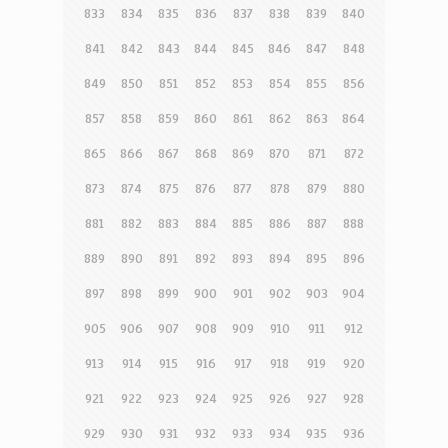
833
834
835
836
837
838
839
840
841
842
843
844
845
846
847
848
849
850
851
852
853
854
855
856
857
858
859
860
861
862
863
864
865
866
867
868
869
870
871
872
873
874
875
876
877
878
879
880
881
882
883
884
885
886
887
888
889
890
891
892
893
894
895
896
897
898
899
900
901
902
903
904
905
906
907
908
909
910
911
912
913
914
915
916
917
918
919
920
921
922
923
924
925
926
927
928
929
930
931
932
933
934
935
936