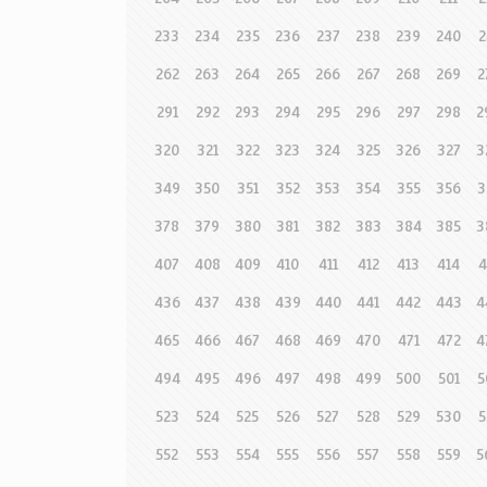
233
234
235
236
237
238
239
240
2
262
263
264
265
266
267
268
269
2
291
292
293
294
295
296
297
298
2
320
321
322
323
324
325
326
327
3
349
350
351
352
353
354
355
356
3
378
379
380
381
382
383
384
385
3
407
408
409
410
411
412
413
414
4
436
437
438
439
440
441
442
443
4
465
466
467
468
469
470
471
472
4
494
495
496
497
498
499
500
501
5
523
524
525
526
527
528
529
530
5
552
553
554
555
556
557
558
559
5