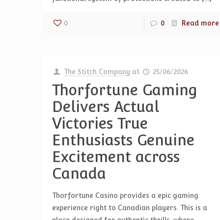
0
0
Read more
The Stitch Company
at
25/06/2026
Thorfortune Gaming
Delivers Actual
Victories True
Enthusiasts Genuine
Excitement across
Canada
Thorfortune Casino provides a epic gaming
experience right to Canadian players. This is a