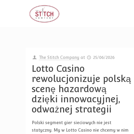
The Stitch Company
at
25/06/2026
Lotto Casino
rewolucjonizuje polską
scenę hazardową
dzięki innowacyjnej,
odważnej strategii
Polski segment gier sieciowych nie jest
statyczny. My w Lotto Casino nie chcemy w nim