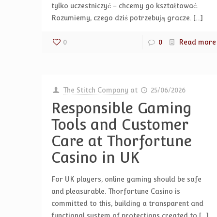
tylko uczestniczyć – chcemy go kształtować.
Rozumiemy, czego dziś potrzebują gracze.
[…]
0
0
Read more
The Stitch Company
at
25/06/2026
Responsible Gaming
Tools and Customer
Care at Thorfortune
Casino in UK
For UK players, online gaming should be safe
and pleasurable. Thorfortune Casino is
committed to this, building a transparent and
functional system of protections created to
[…]