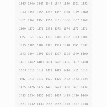
1345
1346
1347
1348
1349
1350
1351
1352
1353
1354
1355
1356
1357
1358
1359
1360
1361
1362
1363
1364
1365
1366
1367
1368
1369
1370
1371
1372
1373
1374
1375
1376
1377
1378
1379
1380
1381
1382
1383
1384
1385
1386
1387
1388
1389
1390
1391
1392
1393
1394
1395
1396
1397
1398
1399
1400
1401
1402
1403
1404
1405
1406
1407
1408
1409
1410
1411
1412
1413
1414
1415
1416
1417
1418
1419
1420
1421
1422
1423
1424
1425
1426
1427
1428
1429
1430
1431
1432
1433
1434
1435
1436
1437
1438
1439
1440
1441
1442
1443
1444
1445
1446
1447
1448