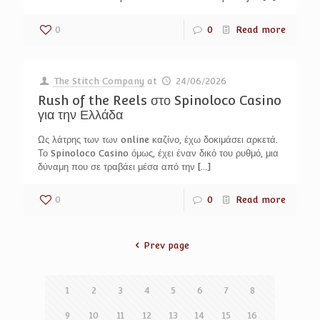
0
0
Read more
The Stitch Company
at
24/06/2026
Rush of the Reels στο Spinoloco Casino
για την Ελλάδα
Ως λάτρης των των online καζίνο, έχω δοκιμάσει αρκετά.
Το Spinoloco Casino όμως, έχει έναν δικό του ρυθμό, μια
δύναμη που σε τραβάει μέσα από την
[…]
0
0
Read more
Prev page
1
2
3
4
5
6
7
8
9
10
11
12
13
14
15
16