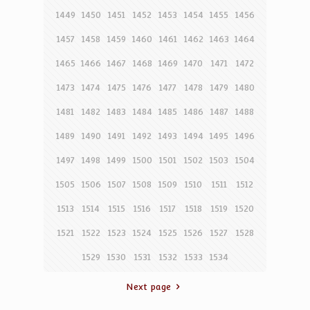
1449
1450
1451
1452
1453
1454
1455
1456
1457
1458
1459
1460
1461
1462
1463
1464
1465
1466
1467
1468
1469
1470
1471
1472
1473
1474
1475
1476
1477
1478
1479
1480
1481
1482
1483
1484
1485
1486
1487
1488
1489
1490
1491
1492
1493
1494
1495
1496
1497
1498
1499
1500
1501
1502
1503
1504
1505
1506
1507
1508
1509
1510
1511
1512
1513
1514
1515
1516
1517
1518
1519
1520
1521
1522
1523
1524
1525
1526
1527
1528
1529
1530
1531
1532
1533
1534
Next page