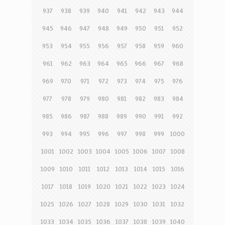
937
938
939
940
941
942
943
944
945
946
947
948
949
950
951
952
953
954
955
956
957
958
959
960
961
962
963
964
965
966
967
968
969
970
971
972
973
974
975
976
977
978
979
980
981
982
983
984
985
986
987
988
989
990
991
992
993
994
995
996
997
998
999
1000
1001
1002
1003
1004
1005
1006
1007
1008
1009
1010
1011
1012
1013
1014
1015
1016
1017
1018
1019
1020
1021
1022
1023
1024
1025
1026
1027
1028
1029
1030
1031
1032
1033
1034
1035
1036
1037
1038
1039
1040