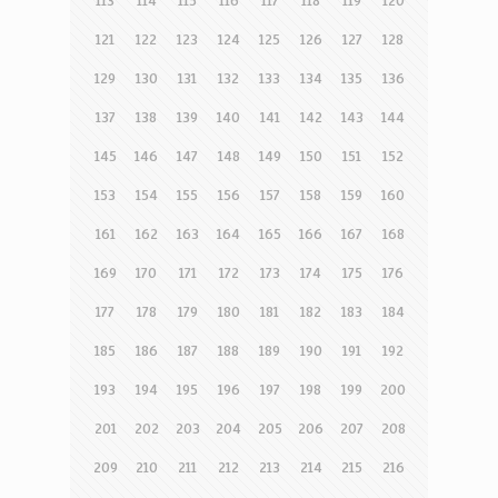
113
114
115
116
117
118
119
120
121
122
123
124
125
126
127
128
129
130
131
132
133
134
135
136
137
138
139
140
141
142
143
144
145
146
147
148
149
150
151
152
153
154
155
156
157
158
159
160
161
162
163
164
165
166
167
168
169
170
171
172
173
174
175
176
177
178
179
180
181
182
183
184
185
186
187
188
189
190
191
192
193
194
195
196
197
198
199
200
201
202
203
204
205
206
207
208
209
210
211
212
213
214
215
216