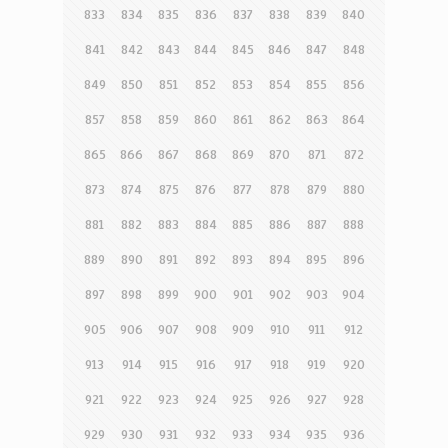
833
834
835
836
837
838
839
840
841
842
843
844
845
846
847
848
849
850
851
852
853
854
855
856
857
858
859
860
861
862
863
864
865
866
867
868
869
870
871
872
873
874
875
876
877
878
879
880
881
882
883
884
885
886
887
888
889
890
891
892
893
894
895
896
897
898
899
900
901
902
903
904
905
906
907
908
909
910
911
912
913
914
915
916
917
918
919
920
921
922
923
924
925
926
927
928
929
930
931
932
933
934
935
936