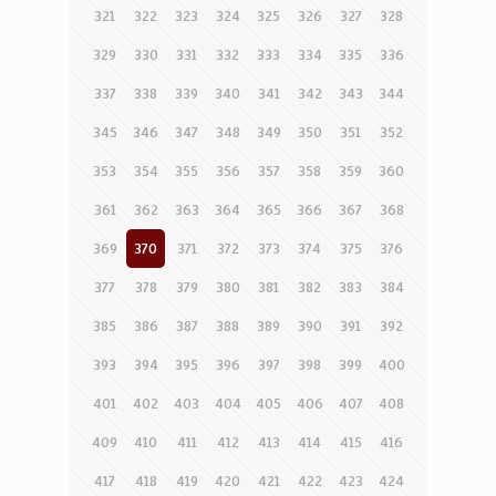
321
322
323
324
325
326
327
328
329
330
331
332
333
334
335
336
337
338
339
340
341
342
343
344
345
346
347
348
349
350
351
352
353
354
355
356
357
358
359
360
361
362
363
364
365
366
367
368
369
370
371
372
373
374
375
376
377
378
379
380
381
382
383
384
385
386
387
388
389
390
391
392
393
394
395
396
397
398
399
400
401
402
403
404
405
406
407
408
409
410
411
412
413
414
415
416
417
418
419
420
421
422
423
424