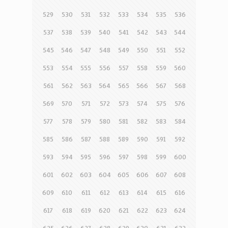
529
530
531
532
533
534
535
536
537
538
539
540
541
542
543
544
545
546
547
548
549
550
551
552
553
554
555
556
557
558
559
560
561
562
563
564
565
566
567
568
569
570
571
572
573
574
575
576
577
578
579
580
581
582
583
584
585
586
587
588
589
590
591
592
593
594
595
596
597
598
599
600
601
602
603
604
605
606
607
608
609
610
611
612
613
614
615
616
617
618
619
620
621
622
623
624