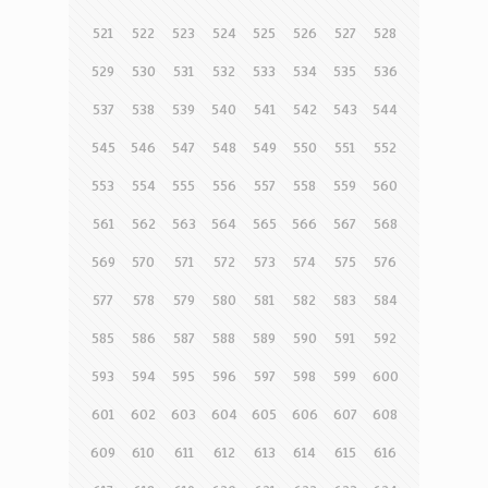
521
522
523
524
525
526
527
528
529
530
531
532
533
534
535
536
537
538
539
540
541
542
543
544
545
546
547
548
549
550
551
552
553
554
555
556
557
558
559
560
561
562
563
564
565
566
567
568
569
570
571
572
573
574
575
576
577
578
579
580
581
582
583
584
585
586
587
588
589
590
591
592
593
594
595
596
597
598
599
600
601
602
603
604
605
606
607
608
609
610
611
612
613
614
615
616