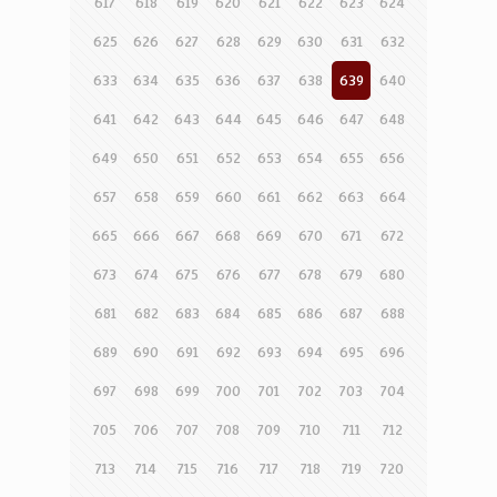
617
618
619
620
621
622
623
624
625
626
627
628
629
630
631
632
633
634
635
636
637
638
639
640
641
642
643
644
645
646
647
648
649
650
651
652
653
654
655
656
657
658
659
660
661
662
663
664
665
666
667
668
669
670
671
672
673
674
675
676
677
678
679
680
681
682
683
684
685
686
687
688
689
690
691
692
693
694
695
696
697
698
699
700
701
702
703
704
705
706
707
708
709
710
711
712
713
714
715
716
717
718
719
720