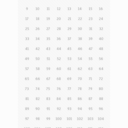
9
10
11
12
13
14
15
16
17
18
19
20
21
22
23
24
25
26
27
28
29
30
31
32
33
34
35
36
37
38
39
40
41
42
43
44
45
46
47
48
49
50
51
52
53
54
55
56
57
58
59
60
61
62
63
64
65
66
67
68
69
70
71
72
73
74
75
76
77
78
79
80
81
82
83
84
85
86
87
88
89
90
91
92
93
94
95
96
97
98
99
100
101
102
103
104