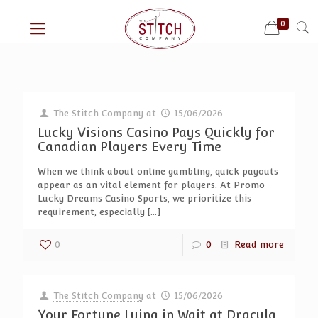
0
The Stitch Company
at
15/06/2026
Lucky Visions Casino Pays Quickly for
Canadian Players Every Time
When we think about online gambling, quick payouts
appear as an vital element for players. At Promo
Lucky Dreams Casino Sports, we prioritize this
requirement, especially
[…]
0
0
Read more
The Stitch Company
at
15/06/2026
Your Fortune Lying in Wait at Dracula