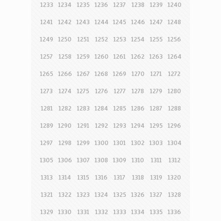
1233
1234
1235
1236
1237
1238
1239
1240
1241
1242
1243
1244
1245
1246
1247
1248
1249
1250
1251
1252
1253
1254
1255
1256
1257
1258
1259
1260
1261
1262
1263
1264
1265
1266
1267
1268
1269
1270
1271
1272
1273
1274
1275
1276
1277
1278
1279
1280
1281
1282
1283
1284
1285
1286
1287
1288
1289
1290
1291
1292
1293
1294
1295
1296
1297
1298
1299
1300
1301
1302
1303
1304
1305
1306
1307
1308
1309
1310
1311
1312
1313
1314
1315
1316
1317
1318
1319
1320
1321
1322
1323
1324
1325
1326
1327
1328
1329
1330
1331
1332
1333
1334
1335
1336