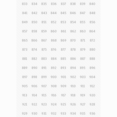
833
834
835
836
837
838
839
840
841
842
843
844
845
846
847
848
849
850
851
852
853
854
855
856
857
858
859
860
861
862
863
864
865
866
867
868
869
870
871
872
873
874
875
876
877
878
879
880
881
882
883
884
885
886
887
888
889
890
891
892
893
894
895
896
897
898
899
900
901
902
903
904
905
906
907
908
909
910
911
912
913
914
915
916
917
918
919
920
921
922
923
924
925
926
927
928
929
930
931
932
933
934
935
936