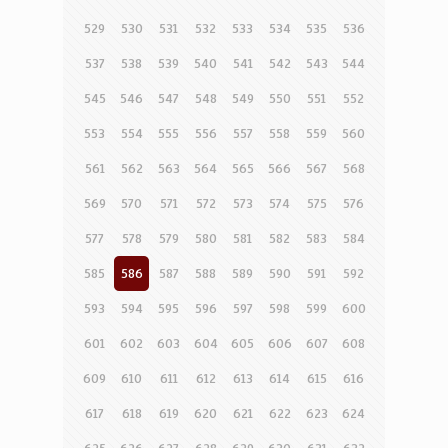
529
530
531
532
533
534
535
536
537
538
539
540
541
542
543
544
545
546
547
548
549
550
551
552
553
554
555
556
557
558
559
560
561
562
563
564
565
566
567
568
569
570
571
572
573
574
575
576
577
578
579
580
581
582
583
584
585
586
587
588
589
590
591
592
593
594
595
596
597
598
599
600
601
602
603
604
605
606
607
608
609
610
611
612
613
614
615
616
617
618
619
620
621
622
623
624