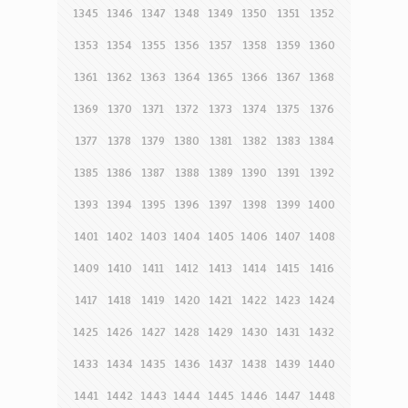
1345
1346
1347
1348
1349
1350
1351
1352
1353
1354
1355
1356
1357
1358
1359
1360
1361
1362
1363
1364
1365
1366
1367
1368
1369
1370
1371
1372
1373
1374
1375
1376
1377
1378
1379
1380
1381
1382
1383
1384
1385
1386
1387
1388
1389
1390
1391
1392
1393
1394
1395
1396
1397
1398
1399
1400
1401
1402
1403
1404
1405
1406
1407
1408
1409
1410
1411
1412
1413
1414
1415
1416
1417
1418
1419
1420
1421
1422
1423
1424
1425
1426
1427
1428
1429
1430
1431
1432
1433
1434
1435
1436
1437
1438
1439
1440
1441
1442
1443
1444
1445
1446
1447
1448