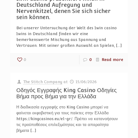
Deutschland Aufregung und
Nervenkitzel, denen Sie sich sicher
sein können.
Bei unserer Untersuchung der Welt des 1win casino
1wins in Deutschland finden wir eine
bemerkenswerte Mischung aus Spannung und
Vertrauen. Mit seiner großen Auswahl an Spielen,
[…]
0
0
Read more
The Stitch Company
at
15/06/2026
Οδηγός Εγγραφής King Casino Οδηγίες
Βήμα προς Βήμα για την Ελλάδα
Η διαδικασία εγγραφής στο King Casino μπορεί να
φαίνεται εκφοβιστική για τους παίκτες στην Ελλάδα
https://kingcasinos.eu/el-gr/. Πρέπει να κατανοήσουν
τις προϋποθέσεις επιλεξιμότητας και τα απαραίτητα
βήματα
[…]