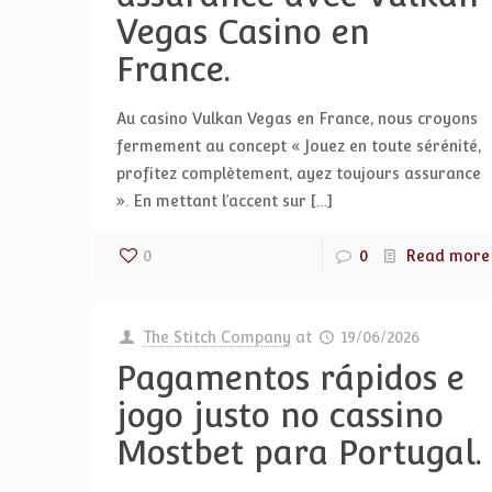
Vegas Casino en
France.
Au casino Vulkan Vegas en France, nous croyons
fermement au concept « Jouez en toute sérénité,
profitez complètement, ayez toujours assurance
». En mettant l’accent sur
[…]
0
0
Read more
The Stitch Company
at
19/06/2026
Pagamentos rápidos e
jogo justo no cassino
Mostbet para Portugal.