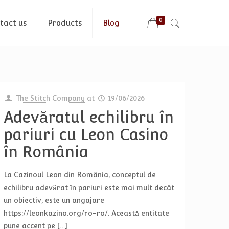
0
tact us
Products
Blog
The Stitch Company
at
19/06/2026
Adevăratul echilibru în
pariuri cu Leon Casino
în România
La Cazinoul Leon din România, conceptul de
echilibru adevărat în pariuri este mai mult decât
un obiectiv; este un angajare
https://leonkazino.org/ro-ro/. Această entitate
pune accent pe
[…]