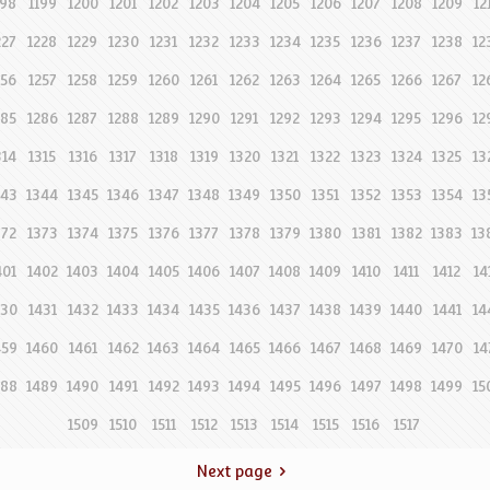
198
1199
1200
1201
1202
1203
1204
1205
1206
1207
1208
1209
12
227
1228
1229
1230
1231
1232
1233
1234
1235
1236
1237
1238
12
256
1257
1258
1259
1260
1261
1262
1263
1264
1265
1266
1267
12
285
1286
1287
1288
1289
1290
1291
1292
1293
1294
1295
1296
12
314
1315
1316
1317
1318
1319
1320
1321
1322
1323
1324
1325
13
343
1344
1345
1346
1347
1348
1349
1350
1351
1352
1353
1354
13
372
1373
1374
1375
1376
1377
1378
1379
1380
1381
1382
1383
13
401
1402
1403
1404
1405
1406
1407
1408
1409
1410
1411
1412
14
430
1431
1432
1433
1434
1435
1436
1437
1438
1439
1440
1441
14
459
1460
1461
1462
1463
1464
1465
1466
1467
1468
1469
1470
14
488
1489
1490
1491
1492
1493
1494
1495
1496
1497
1498
1499
15
1509
1510
1511
1512
1513
1514
1515
1516
1517
Next page