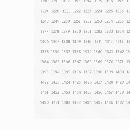
1190
1191
1192
1193
1194
1195
1196
1197
1
1219
1220
1221
1222
1223
1224
1225
1226
1
1248
1249
1250
1251
1252
1253
1254
1255
1
1277
1278
1279
1280
1281
1282
1283
1284
1
1306
1307
1308
1309
1310
1311
1312
1313
1
1335
1336
1337
1338
1339
1340
1341
1342
1
1364
1365
1366
1367
1368
1369
1370
1371
1
1393
1394
1395
1396
1397
1398
1399
1400
1
1422
1423
1424
1425
1426
1427
1428
1429
1
1451
1452
1453
1454
1455
1456
1457
1458
1
1480
1481
1482
1483
1484
1485
1486
1487
1