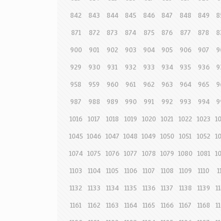
842
843
844
845
846
847
848
849
8
871
872
873
874
875
876
877
878
8
900
901
902
903
904
905
906
907
9
929
930
931
932
933
934
935
936
9
958
959
960
961
962
963
964
965
9
987
988
989
990
991
992
993
994
9
1016
1017
1018
1019
1020
1021
1022
1023
1
1045
1046
1047
1048
1049
1050
1051
1052
1
1074
1075
1076
1077
1078
1079
1080
1081
1
1103
1104
1105
1106
1107
1108
1109
1110
1
1132
1133
1134
1135
1136
1137
1138
1139
1
1161
1162
1163
1164
1165
1166
1167
1168
1