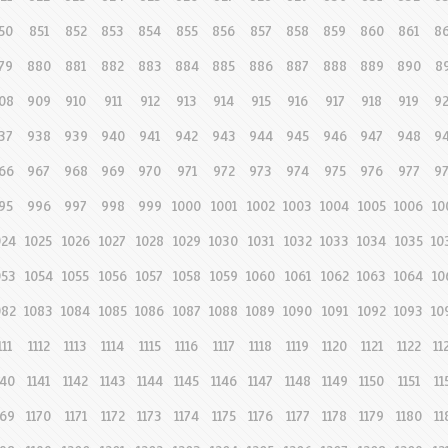
50
851
852
853
854
855
856
857
858
859
860
861
8
79
880
881
882
883
884
885
886
887
888
889
890
8
08
909
910
911
912
913
914
915
916
917
918
919
9
37
938
939
940
941
942
943
944
945
946
947
948
9
66
967
968
969
970
971
972
973
974
975
976
977
9
95
996
997
998
999
1000
1001
1002
1003
1004
1005
1006
10
024
1025
1026
1027
1028
1029
1030
1031
1032
1033
1034
1035
10
053
1054
1055
1056
1057
1058
1059
1060
1061
1062
1063
1064
10
082
1083
1084
1085
1086
1087
1088
1089
1090
1091
1092
1093
10
111
1112
1113
1114
1115
1116
1117
1118
1119
1120
1121
1122
11
140
1141
1142
1143
1144
1145
1146
1147
1148
1149
1150
1151
11
169
1170
1171
1172
1173
1174
1175
1176
1177
1178
1179
1180
11