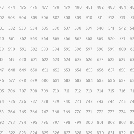
73
474
475
476
477
478
479
480
481
482
483
484
4
02
503
504
505
506
507
508
509
510
511
512
513
5
31
532
533
534
535
536
537
538
539
540
541
542
5
60
561
562
563
564
565
566
567
568
569
570
571
5
89
590
591
592
593
594
595
596
597
598
599
600
6
18
619
620
621
622
623
624
625
626
627
628
629
6
47
648
649
650
651
652
653
654
655
656
657
658
6
76
677
678
679
680
681
682
683
684
685
686
687
6
05
706
707
708
709
710
711
712
713
714
715
716
7
34
735
736
737
738
739
740
741
742
743
744
745
7
63
764
765
766
767
768
769
770
771
772
773
774
7
92
793
794
795
796
797
798
799
800
801
802
803
8
21
822
823
824
825
826
827
828
829
830
831
832
8