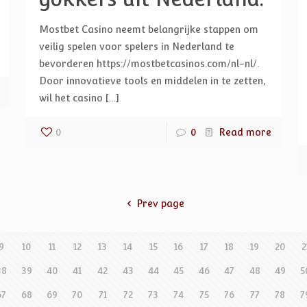
Mostbet Casino neemt belangrijke stappen om
veilig spelen voor spelers in Nederland te
bevorderen https://mostbetcasinos.com/nl-nl/.
Door innovatieve tools en middelen in te zetten,
wil het casino
[…]
0
0
Read more
Prev page
9
10
11
12
13
14
15
16
17
18
19
20
2
38
39
40
41
42
43
44
45
46
47
48
49
5
67
68
69
70
71
72
73
74
75
76
77
78
7