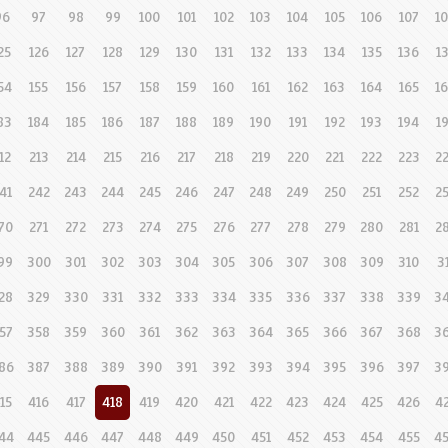
96
97
98
99
100
101
102
103
104
105
106
107
1
25
126
127
128
129
130
131
132
133
134
135
136
1
54
155
156
157
158
159
160
161
162
163
164
165
1
83
184
185
186
187
188
189
190
191
192
193
194
1
12
213
214
215
216
217
218
219
220
221
222
223
2
41
242
243
244
245
246
247
248
249
250
251
252
2
70
271
272
273
274
275
276
277
278
279
280
281
2
99
300
301
302
303
304
305
306
307
308
309
310
3
28
329
330
331
332
333
334
335
336
337
338
339
3
57
358
359
360
361
362
363
364
365
366
367
368
3
86
387
388
389
390
391
392
393
394
395
396
397
3
15
416
417
418
419
420
421
422
423
424
425
426
4
44
445
446
447
448
449
450
451
452
453
454
455
4