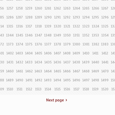
256
1257
1258
1259
1260
1261
1262
1263
1264
1265
1266
1267
12
285
1286
1287
1288
1289
1290
1291
1292
1293
1294
1295
1296
12
314
1315
1316
1317
1318
1319
1320
1321
1322
1323
1324
1325
13
343
1344
1345
1346
1347
1348
1349
1350
1351
1352
1353
1354
13
372
1373
1374
1375
1376
1377
1378
1379
1380
1381
1382
1383
13
401
1402
1403
1404
1405
1406
1407
1408
1409
1410
1411
1412
14
430
1431
1432
1433
1434
1435
1436
1437
1438
1439
1440
1441
14
459
1460
1461
1462
1463
1464
1465
1466
1467
1468
1469
1470
14
488
1489
1490
1491
1492
1493
1494
1495
1496
1497
1498
1499
15
509
1510
1511
1512
1513
1514
1515
1516
1517
1518
1519
1520
15
Next page