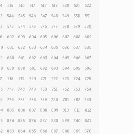
14
515
516
517
518
519
520
521
522
43
544
545
546
547
548
549
550
551
72
573
574
575
576
577
578
579
580
01
602
603
604
605
606
607
608
609
30
631
632
633
634
635
636
637
638
59
660
661
662
663
664
665
666
667
88
689
690
691
692
693
694
695
696
17
718
719
720
721
722
723
724
725
46
747
748
749
750
751
752
753
754
75
776
777
778
779
780
781
782
783
04
805
806
807
808
809
810
811
812
33
834
835
836
837
838
839
840
841
62
863
864
865
866
867
868
869
870