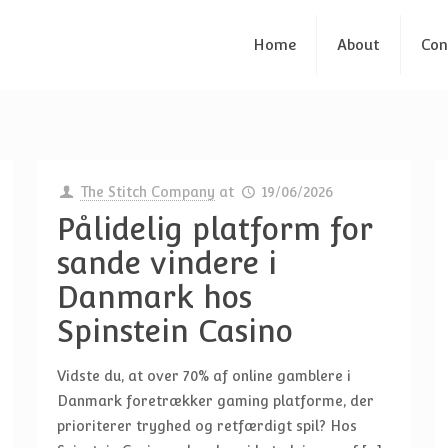
Home
About
Con
The Stitch Company
at
19/06/2026
Pålidelig platform for
sande vindere i
Danmark hos
Spinstein Casino
Vidste du, at over 70% af online gamblere i
Danmark foretrækker gaming platforme, der
prioriterer tryghed og retfærdigt spil? Hos