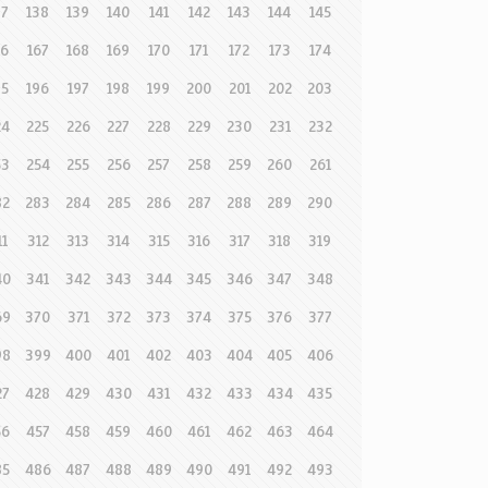
37
138
139
140
141
142
143
144
145
66
167
168
169
170
171
172
173
174
95
196
197
198
199
200
201
202
203
24
225
226
227
228
229
230
231
232
53
254
255
256
257
258
259
260
261
82
283
284
285
286
287
288
289
290
11
312
313
314
315
316
317
318
319
40
341
342
343
344
345
346
347
348
69
370
371
372
373
374
375
376
377
98
399
400
401
402
403
404
405
406
27
428
429
430
431
432
433
434
435
56
457
458
459
460
461
462
463
464
85
486
487
488
489
490
491
492
493