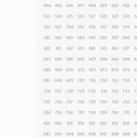
494
495
496
497
498
499
500
501
5
523
524
525
526
527
528
529
530
5
552
553
554
555
556
557
558
559
5
581
582
583
584
585
586
587
588
5
610
611
612
613
614
615
616
617
6
639
640
641
642
643
644
645
646
6
668
669
670
671
672
673
674
675
6
697
698
699
700
701
702
703
704
7
726
727
728
729
730
731
732
733
7
755
756
757
758
759
760
761
762
7
784
785
786
787
788
789
790
791
7
813
814
815
816
817
818
819
820
8
842
843
844
845
846
847
848
849
8