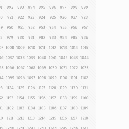
91
892
893
894
895
896
897
898
899
20
921
922
923
924
925
926
927
928
49
950
951
952
953
954
955
956
957
78
979
980
981
982
983
984
985
986
07
1008
1009
1010
1011
1012
1013
1014
1015
36
1037
1038
1039
1040
1041
1042
1043
1044
65
1066
1067
1068
1069
1070
1071
1072
1073
94
1095
1096
1097
1098
1099
1100
1101
1102
23
1124
1125
1126
1127
1128
1129
1130
1131
52
1153
1154
1155
1156
1157
1158
1159
1160
81
1182
1183
1184
1185
1186
1187
1188
1189
10
1211
1212
1213
1214
1215
1216
1217
1218
39
1240
1241
1242
1243
1244
1245
1246
1247