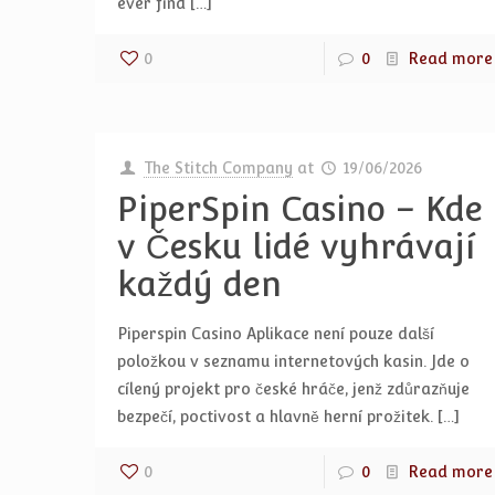
ever find
[…]
0
0
Read more
The Stitch Company
at
19/06/2026
PiperSpin Casino – Kde
v Česku lidé vyhrávají
každý den
Piperspin Casino Aplikace není pouze další
položkou v seznamu internetových kasin. Jde o
cílený projekt pro české hráče, jenž zdůrazňuje
bezpečí, poctivost a hlavně herní prožitek.
[…]
0
0
Read more