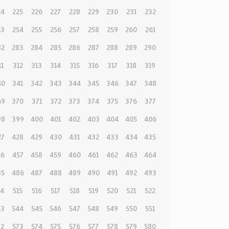
24
225
226
227
228
229
230
231
232
53
254
255
256
257
258
259
260
261
82
283
284
285
286
287
288
289
290
11
312
313
314
315
316
317
318
319
40
341
342
343
344
345
346
347
348
69
370
371
372
373
374
375
376
377
98
399
400
401
402
403
404
405
406
27
428
429
430
431
432
433
434
435
56
457
458
459
460
461
462
463
464
85
486
487
488
489
490
491
492
493
14
515
516
517
518
519
520
521
522
43
544
545
546
547
548
549
550
551
72
573
574
575
576
577
578
579
580