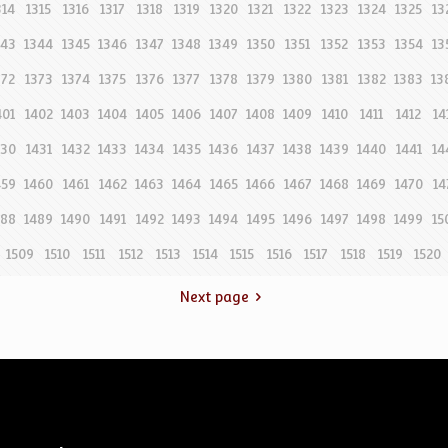
314
1315
1316
1317
1318
1319
1320
1321
1322
1323
1324
1325
13
343
1344
1345
1346
1347
1348
1349
1350
1351
1352
1353
1354
13
372
1373
1374
1375
1376
1377
1378
1379
1380
1381
1382
1383
13
401
1402
1403
1404
1405
1406
1407
1408
1409
1410
1411
1412
14
430
1431
1432
1433
1434
1435
1436
1437
1438
1439
1440
1441
14
459
1460
1461
1462
1463
1464
1465
1466
1467
1468
1469
1470
14
488
1489
1490
1491
1492
1493
1494
1495
1496
1497
1498
1499
15
1509
1510
1511
1512
1513
1514
1515
1516
1517
1518
1519
1520
Next page