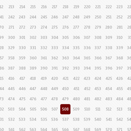
12
213
214
215
216
217
218
219
220
221
222
223
2
41
242
243
244
245
246
247
248
249
250
251
252
2
70
271
272
273
274
275
276
277
278
279
280
281
2
99
300
301
302
303
304
305
306
307
308
309
310
3
28
329
330
331
332
333
334
335
336
337
338
339
3
57
358
359
360
361
362
363
364
365
366
367
368
3
86
387
388
389
390
391
392
393
394
395
396
397
3
15
416
417
418
419
420
421
422
423
424
425
426
4
44
445
446
447
448
449
450
451
452
453
454
455
4
73
474
475
476
477
478
479
480
481
482
483
484
4
02
503
504
505
506
507
508
509
510
511
512
513
5
31
532
533
534
535
536
537
538
539
540
541
542
5
60
561
562
563
564
565
566
567
568
569
570
571
5