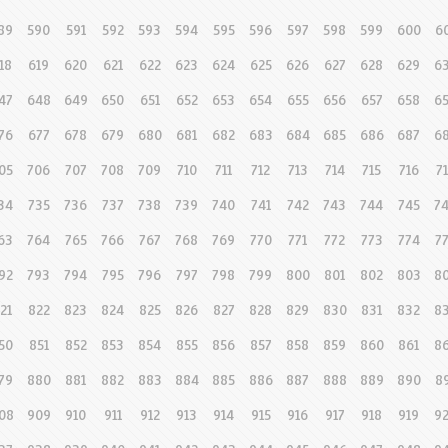
89
590
591
592
593
594
595
596
597
598
599
600
6
18
619
620
621
622
623
624
625
626
627
628
629
6
47
648
649
650
651
652
653
654
655
656
657
658
6
76
677
678
679
680
681
682
683
684
685
686
687
6
05
706
707
708
709
710
711
712
713
714
715
716
7
34
735
736
737
738
739
740
741
742
743
744
745
7
63
764
765
766
767
768
769
770
771
772
773
774
7
92
793
794
795
796
797
798
799
800
801
802
803
8
21
822
823
824
825
826
827
828
829
830
831
832
8
50
851
852
853
854
855
856
857
858
859
860
861
8
79
880
881
882
883
884
885
886
887
888
889
890
8
08
909
910
911
912
913
914
915
916
917
918
919
9