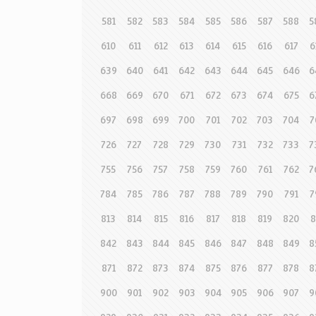
581
582
583
584
585
586
587
588
5
610
611
612
613
614
615
616
617
6
639
640
641
642
643
644
645
646
6
668
669
670
671
672
673
674
675
6
697
698
699
700
701
702
703
704
7
726
727
728
729
730
731
732
733
7
755
756
757
758
759
760
761
762
7
784
785
786
787
788
789
790
791
7
813
814
815
816
817
818
819
820
8
842
843
844
845
846
847
848
849
8
871
872
873
874
875
876
877
878
8
900
901
902
903
904
905
906
907
9