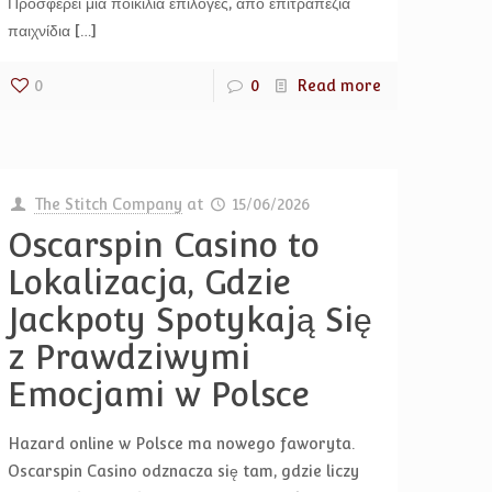
Προσφέρει μία ποικιλία επιλογές, από επιτραπέζια
παιχνίδια
[…]
0
0
Read more
The Stitch Company
at
15/06/2026
Oscarspin Casino to
Lokalizacja, Gdzie
Jackpoty Spotykają Się
z Prawdziwymi
Emocjami w Polsce
Hazard online w Polsce ma nowego faworyta.
Oscarspin Casino odznacza się tam, gdzie liczy