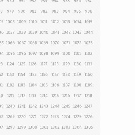
49
950
951
952
953
954
955
956
957
78
979
980
981
982
983
984
985
986
07
1008
1009
1010
1011
1012
1013
1014
1015
36
1037
1038
1039
1040
1041
1042
1043
1044
65
1066
1067
1068
1069
1070
1071
1072
1073
94
1095
1096
1097
1098
1099
1100
1101
1102
23
1124
1125
1126
1127
1128
1129
1130
1131
52
1153
1154
1155
1156
1157
1158
1159
1160
81
1182
1183
1184
1185
1186
1187
1188
1189
10
1211
1212
1213
1214
1215
1216
1217
1218
39
1240
1241
1242
1243
1244
1245
1246
1247
68
1269
1270
1271
1272
1273
1274
1275
1276
97
1298
1299
1300
1301
1302
1303
1304
1305