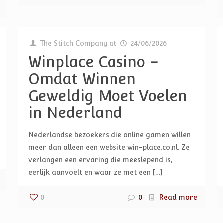
The Stitch Company
at
24/06/2026
Winplace Casino –
Omdat Winnen
Geweldig Moet Voelen
in Nederland
Nederlandse bezoekers die online gamen willen
meer dan alleen een website win-place.co.nl. Ze
verlangen een ervaring die meeslepend is,
eerlijk aanvoelt en waar ze met een
[…]
0
0
Read more