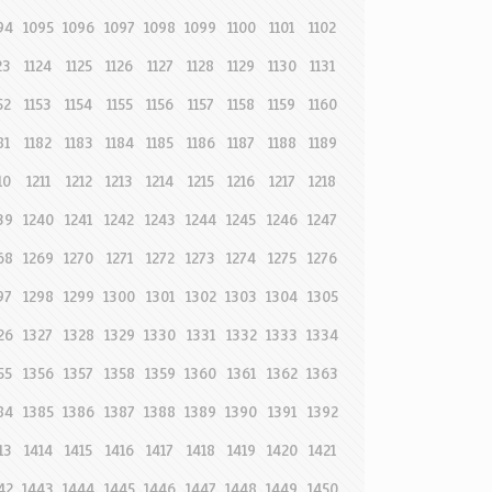
94
1095
1096
1097
1098
1099
1100
1101
1102
23
1124
1125
1126
1127
1128
1129
1130
1131
52
1153
1154
1155
1156
1157
1158
1159
1160
81
1182
1183
1184
1185
1186
1187
1188
1189
10
1211
1212
1213
1214
1215
1216
1217
1218
39
1240
1241
1242
1243
1244
1245
1246
1247
68
1269
1270
1271
1272
1273
1274
1275
1276
97
1298
1299
1300
1301
1302
1303
1304
1305
26
1327
1328
1329
1330
1331
1332
1333
1334
55
1356
1357
1358
1359
1360
1361
1362
1363
84
1385
1386
1387
1388
1389
1390
1391
1392
13
1414
1415
1416
1417
1418
1419
1420
1421
42
1443
1444
1445
1446
1447
1448
1449
1450