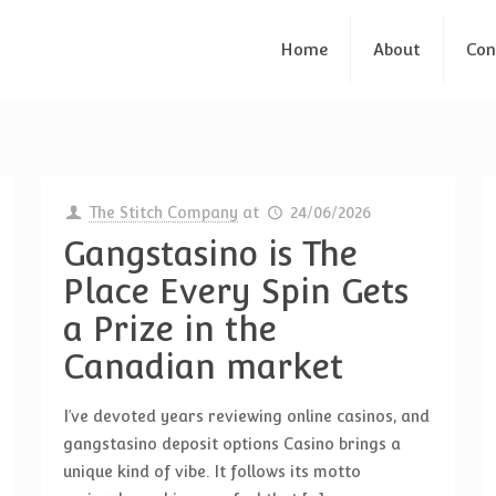
Home
About
Con
The Stitch Company
at
24/06/2026
Gangstasino is The
Place Every Spin Gets
a Prize in the
Canadian market
I’ve devoted years reviewing online casinos, and
gangstasino deposit options Casino brings a
unique kind of vibe. It follows its motto