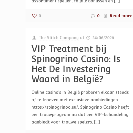
assortiment spellen, royale bonussen en
[…]
0
0
Read more
The Stitch Company
at
24/06/2026
VIP Treatment bij
Spinogrino Casino: Is
Het De Investering
Waard in België?
Online casino’s in België proberen elkaar steeds
af te troeven met exclusieve aanbiedingen
https://spinogrinoo.eu/. Spinogrino Casino heeft
een trouwprogramma dat een VIP-behandeling
aanbiedt voor trouwe spelers.
[…]