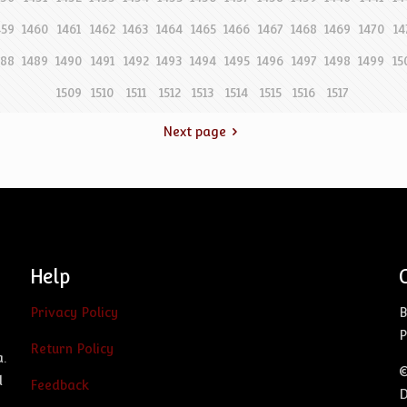
459
1460
1461
1462
1463
1464
1465
1466
1467
1468
1469
1470
14
488
1489
1490
1491
1492
1493
1494
1495
1496
1497
1498
1499
15
1509
1510
1511
1512
1513
1514
1515
1516
1517
Next page
Help
Privacy Policy
B
P
Return Policy
a.
©
d
Feedback
D