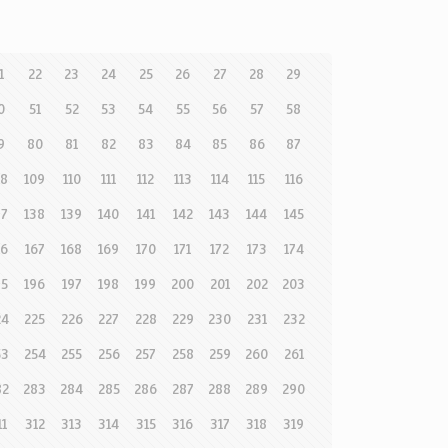
1
22
23
24
25
26
27
28
29
0
51
52
53
54
55
56
57
58
9
80
81
82
83
84
85
86
87
08
109
110
111
112
113
114
115
116
37
138
139
140
141
142
143
144
145
66
167
168
169
170
171
172
173
174
95
196
197
198
199
200
201
202
203
24
225
226
227
228
229
230
231
232
53
254
255
256
257
258
259
260
261
82
283
284
285
286
287
288
289
290
11
312
313
314
315
316
317
318
319