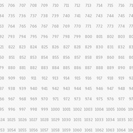
05
706
707
708
709
710
711
712
713
714
715
716
7
34
735
736
737
738
739
740
741
742
743
744
745
7
63
764
765
766
767
768
769
770
771
772
773
774
7
92
793
794
795
796
797
798
799
800
801
802
803
8
21
822
823
824
825
826
827
828
829
830
831
832
8
50
851
852
853
854
855
856
857
858
859
860
861
8
79
880
881
882
883
884
885
886
887
888
889
890
8
08
909
910
911
912
913
914
915
916
917
918
919
9
37
938
939
940
941
942
943
944
945
946
947
948
9
66
967
968
969
970
971
972
973
974
975
976
977
9
95
996
997
998
999
1000
1001
1002
1003
1004
1005
1006
10
024
1025
1026
1027
1028
1029
1030
1031
1032
1033
1034
1035
10
053
1054
1055
1056
1057
1058
1059
1060
1061
1062
1063
1064
10