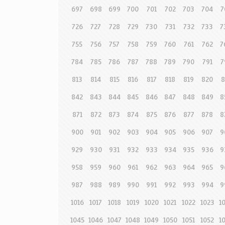
697
698
699
700
701
702
703
704
7
726
727
728
729
730
731
732
733
7
755
756
757
758
759
760
761
762
7
784
785
786
787
788
789
790
791
7
813
814
815
816
817
818
819
820
8
842
843
844
845
846
847
848
849
8
871
872
873
874
875
876
877
878
8
900
901
902
903
904
905
906
907
9
929
930
931
932
933
934
935
936
9
958
959
960
961
962
963
964
965
9
987
988
989
990
991
992
993
994
9
1016
1017
1018
1019
1020
1021
1022
1023
1
1045
1046
1047
1048
1049
1050
1051
1052
1