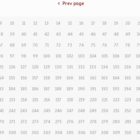
Prev page
9
10
11
12
13
14
15
16
17
18
19
20
2
38
39
40
41
42
43
44
45
46
47
48
49
5
67
68
69
70
71
72
73
74
75
76
77
78
7
96
97
98
99
100
101
102
103
104
105
106
107
1
25
126
127
128
129
130
131
132
133
134
135
136
1
54
155
156
157
158
159
160
161
162
163
164
165
1
83
184
185
186
187
188
189
190
191
192
193
194
1
12
213
214
215
216
217
218
219
220
221
222
223
2
41
242
243
244
245
246
247
248
249
250
251
252
2
70
271
272
273
274
275
276
277
278
279
280
281
2
99
300
301
302
303
304
305
306
307
308
309
310
3