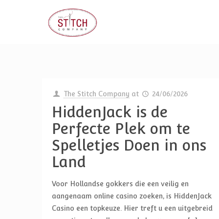
The Stitch Company
at
24/06/2026
HiddenJack is de
Perfecte Plek om te
Spelletjes Doen in ons
Land
Voor Hollandse gokkers die een veilig en
aangenaam online casino zoeken, is HiddenJack
Casino een topkeuze. Hier treft u een uitgebreid