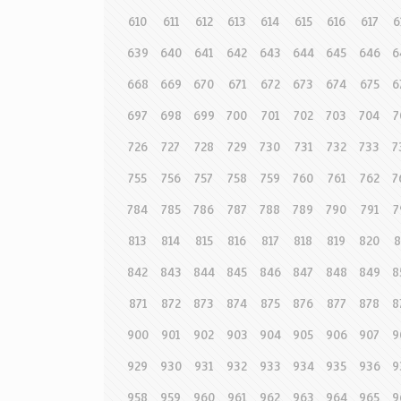
610
611
612
613
614
615
616
617
6
639
640
641
642
643
644
645
646
6
668
669
670
671
672
673
674
675
6
697
698
699
700
701
702
703
704
7
726
727
728
729
730
731
732
733
7
755
756
757
758
759
760
761
762
7
784
785
786
787
788
789
790
791
7
813
814
815
816
817
818
819
820
8
842
843
844
845
846
847
848
849
8
871
872
873
874
875
876
877
878
8
900
901
902
903
904
905
906
907
9
929
930
931
932
933
934
935
936
9
958
959
960
961
962
963
964
965
9