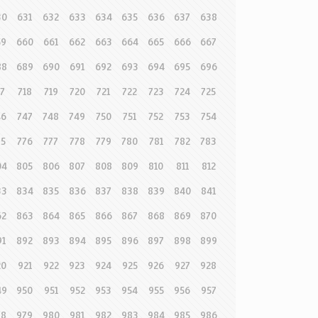
30
631
632
633
634
635
636
637
638
59
660
661
662
663
664
665
666
667
88
689
690
691
692
693
694
695
696
17
718
719
720
721
722
723
724
725
46
747
748
749
750
751
752
753
754
75
776
777
778
779
780
781
782
783
04
805
806
807
808
809
810
811
812
33
834
835
836
837
838
839
840
841
62
863
864
865
866
867
868
869
870
91
892
893
894
895
896
897
898
899
20
921
922
923
924
925
926
927
928
49
950
951
952
953
954
955
956
957
78
979
980
981
982
983
984
985
986