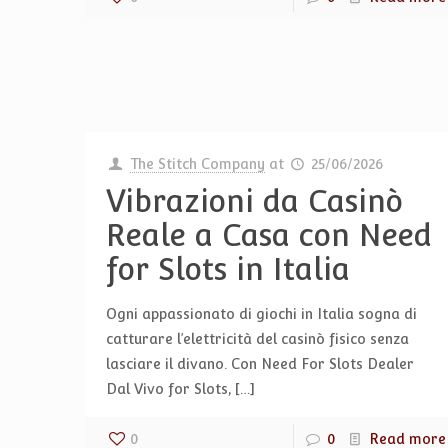
The Stitch Company
at
25/06/2026
Vibrazioni da Casinò
Reale a Casa con Need
for Slots in Italia
Ogni appassionato di giochi in Italia sogna di
catturare l’elettricità del casinò fisico senza
lasciare il divano. Con Need For Slots Dealer
Dal Vivo for Slots,
[…]
0
0
Read more