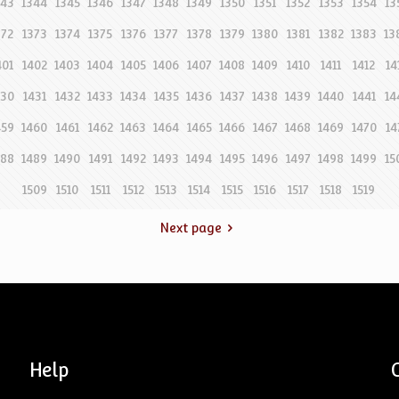
343
1344
1345
1346
1347
1348
1349
1350
1351
1352
1353
1354
13
372
1373
1374
1375
1376
1377
1378
1379
1380
1381
1382
1383
13
401
1402
1403
1404
1405
1406
1407
1408
1409
1410
1411
1412
14
430
1431
1432
1433
1434
1435
1436
1437
1438
1439
1440
1441
14
459
1460
1461
1462
1463
1464
1465
1466
1467
1468
1469
1470
14
488
1489
1490
1491
1492
1493
1494
1495
1496
1497
1498
1499
15
1509
1510
1511
1512
1513
1514
1515
1516
1517
1518
1519
Next page
Help