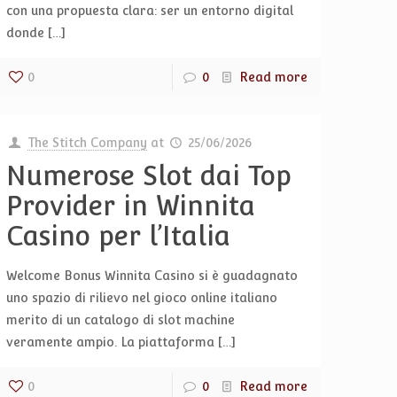
con una propuesta clara: ser un entorno digital
donde
[…]
0
0
Read more
The Stitch Company
at
25/06/2026
Numerose Slot dai Top
Provider in Winnita
Casino per l’Italia
Welcome Bonus Winnita Casino si è guadagnato
uno spazio di rilievo nel gioco online italiano
merito di un catalogo di slot machine
veramente ampio. La piattaforma
[…]
0
0
Read more