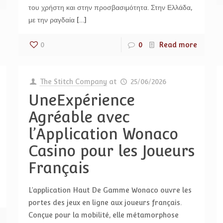
του χρήστη και στην προσβασιμότητα. Στην Ελλάδα,
με την ραγδαία
[…]
0
0
Read more
The Stitch Company
at
25/06/2026
UneExpérience
Agréable avec
l’Application Wonaco
Casino pour les Joueurs
Français
L’application Haut De Gamme Wonaco ouvre les
portes des jeux en ligne aux joueurs français.
Conçue pour la mobilité, elle métamorphose