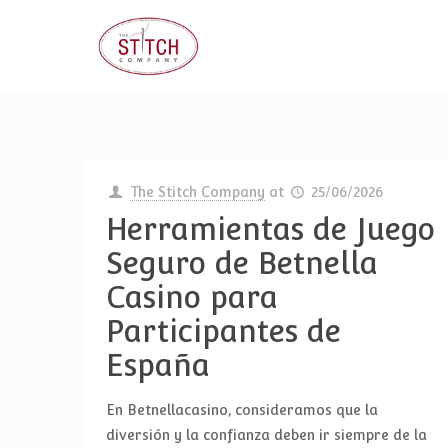
The Stitch Company
at
25/06/2026
Herramientas de Juego
Seguro de Betnella
Casino para
Participantes de
España
En Betnellacasino, consideramos que la
diversión y la confianza deben ir siempre de la