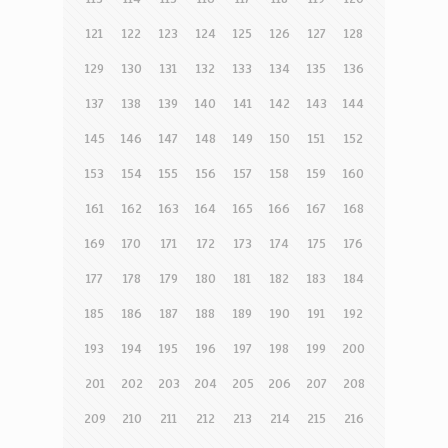
121
122
123
124
125
126
127
128
129
130
131
132
133
134
135
136
137
138
139
140
141
142
143
144
145
146
147
148
149
150
151
152
153
154
155
156
157
158
159
160
161
162
163
164
165
166
167
168
169
170
171
172
173
174
175
176
177
178
179
180
181
182
183
184
185
186
187
188
189
190
191
192
193
194
195
196
197
198
199
200
201
202
203
204
205
206
207
208
209
210
211
212
213
214
215
216