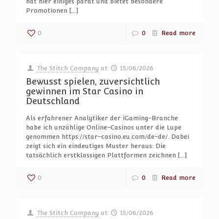
hat hier einiges parat und bietet besondere
Promotionen
[…]
0
0
Read more
The Stitch Company
at
15/06/2026
Bewusst spielen, zuversichtlich
gewinnen im Star Casino in
Deutschland
Als erfahrener Analytiker der iGaming-Branche
habe ich unzählige Online-Casinos unter die Lupe
genommen https://star-casino.eu.com/de-de/. Dabei
zeigt sich ein eindeutiges Muster heraus: Die
tatsächlich erstklassigen Plattformen zeichnen
[…]
0
0
Read more
The Stitch Company
at
15/06/2026