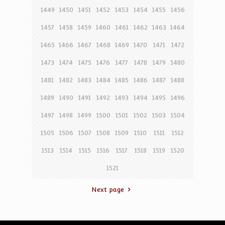
1449
1450
1451
1452
1453
1454
1455
1456
1457
1458
1459
1460
1461
1462
1463
1464
1465
1466
1467
1468
1469
1470
1471
1472
1473
1474
1475
1476
1477
1478
1479
1480
1481
1482
1483
1484
1485
1486
1487
1488
1489
1490
1491
1492
1493
1494
1495
1496
1497
1498
1499
1500
1501
1502
1503
1504
1505
1506
1507
1508
1509
1510
1511
1512
1513
1514
1515
1516
1517
1518
1519
1520
1521
Next page