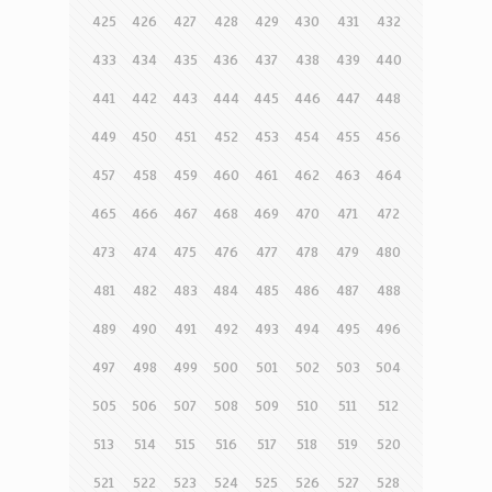
425
426
427
428
429
430
431
432
433
434
435
436
437
438
439
440
441
442
443
444
445
446
447
448
449
450
451
452
453
454
455
456
457
458
459
460
461
462
463
464
465
466
467
468
469
470
471
472
473
474
475
476
477
478
479
480
481
482
483
484
485
486
487
488
489
490
491
492
493
494
495
496
497
498
499
500
501
502
503
504
505
506
507
508
509
510
511
512
513
514
515
516
517
518
519
520
521
522
523
524
525
526
527
528