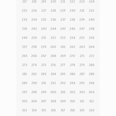
217
218
219
220
221
222
223
224
225
226
227
228
229
230
231
232
233
234
235
236
237
238
239
240
241
242
243
244
245
246
247
248
249
250
251
252
253
254
255
256
257
258
259
260
261
262
263
264
265
266
267
268
269
270
271
272
273
274
275
276
277
278
279
280
281
282
283
284
285
286
287
288
289
290
291
292
293
294
295
296
297
298
299
300
301
302
303
304
305
306
307
308
309
310
311
312
313
314
315
316
317
318
319
320