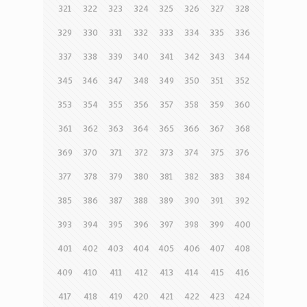
321
322
323
324
325
326
327
328
329
330
331
332
333
334
335
336
337
338
339
340
341
342
343
344
345
346
347
348
349
350
351
352
353
354
355
356
357
358
359
360
361
362
363
364
365
366
367
368
369
370
371
372
373
374
375
376
377
378
379
380
381
382
383
384
385
386
387
388
389
390
391
392
393
394
395
396
397
398
399
400
401
402
403
404
405
406
407
408
409
410
411
412
413
414
415
416
417
418
419
420
421
422
423
424