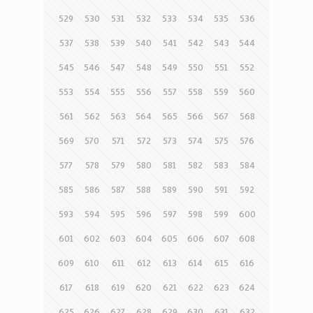
529
530
531
532
533
534
535
536
537
538
539
540
541
542
543
544
545
546
547
548
549
550
551
552
553
554
555
556
557
558
559
560
561
562
563
564
565
566
567
568
569
570
571
572
573
574
575
576
577
578
579
580
581
582
583
584
585
586
587
588
589
590
591
592
593
594
595
596
597
598
599
600
601
602
603
604
605
606
607
608
609
610
611
612
613
614
615
616
617
618
619
620
621
622
623
624
625
626
627
628
629
630
631
632