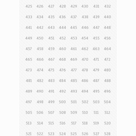
425
426
427
428
429
430
431
432
433
434
435
436
437
438
439
440
441
442
443
444
445
446
447
448
449
450
451
452
453
454
455
456
457
458
459
460
461
462
463
464
465
466
467
468
469
470
471
472
473
474
475
476
477
478
479
480
481
482
483
484
485
486
487
488
489
490
491
492
493
494
495
496
497
498
499
500
501
502
503
504
505
506
507
508
509
510
511
512
513
514
515
516
517
518
519
520
521
522
523
524
525
526
527
528