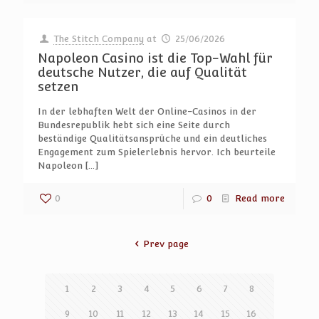
The Stitch Company
at
25/06/2026
Napoleon Casino ist die Top-Wahl für
deutsche Nutzer, die auf Qualität
setzen
In der lebhaften Welt der Online-Casinos in der
Bundesrepublik hebt sich eine Seite durch
beständige Qualitätsansprüche und ein deutliches
Engagement zum Spielerlebnis hervor. Ich beurteile
Napoleon
[…]
0
0
Read more
Prev page
1
2
3
4
5
6
7
8
9
10
11
12
13
14
15
16