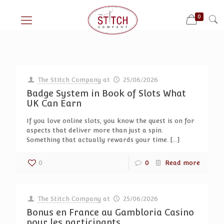
0
The Stitch Company
at
25/06/2026
Badge System in Book of Slots What
UK Can Earn
If you love online slots, you know the quest is on for
aspects that deliver more than just a spin.
Something that actually rewards your time.
[…]
0
0
Read more
The Stitch Company
at
25/06/2026
Bonus en France au Gambloria Casino
pour les participants