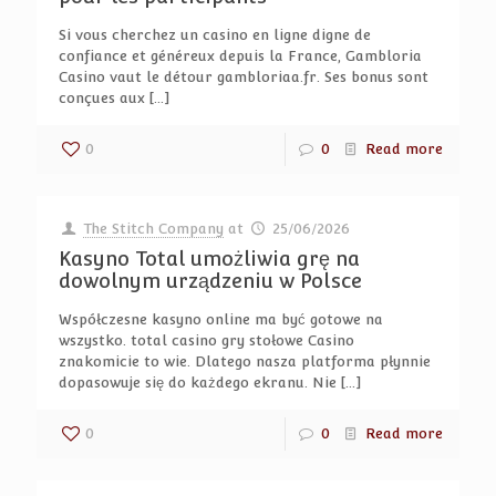
Si vous cherchez un casino en ligne digne de
confiance et généreux depuis la France, Gambloria
Casino vaut le détour gambloriaa.fr. Ses bonus sont
conçues aux
[…]
0
0
Read more
The Stitch Company
at
25/06/2026
Kasyno Total umożliwia grę na
dowolnym urządzeniu w Polsce
Współczesne kasyno online ma być gotowe na
wszystko. total casino gry stołowe Casino
znakomicie to wie. Dlatego nasza platforma płynnie
dopasowuje się do każdego ekranu. Nie
[…]
0
0
Read more