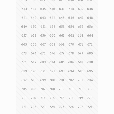
633
634
635
636
637
638
639
640
641
642
643
644
645
646
647
648
649
650
651
652
653
654
655
656
657
658
659
660
661
662
663
664
665
666
667
668
669
670
671
672
673
674
675
676
677
678
679
680
681
682
683
684
685
686
687
688
689
690
691
692
693
694
695
696
697
698
699
700
701
702
703
704
705
706
707
708
709
710
711
712
713
714
715
716
717
718
719
720
721
722
723
724
725
726
727
728