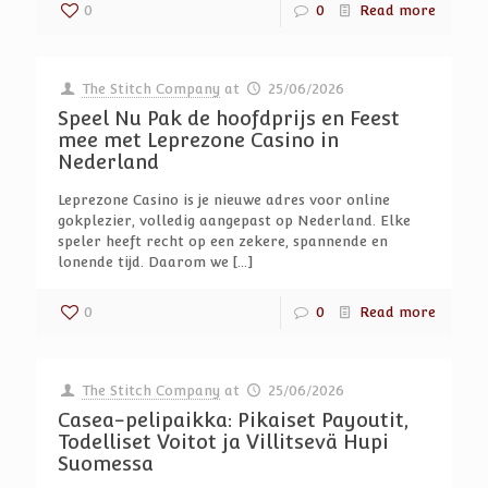
0
0
Read more
The Stitch Company
at
25/06/2026
Speel Nu Pak de hoofdprijs en Feest
mee met Leprezone Casino in
Nederland
Leprezone Casino is je nieuwe adres voor online
gokplezier, volledig aangepast op Nederland. Elke
speler heeft recht op een zekere, spannende en
lonende tijd. Daarom we
[…]
0
0
Read more
The Stitch Company
at
25/06/2026
Casea-pelipaikka: Pikaiset Payoutit,
Todelliset Voitot ja Villitsevä Hupi
Suomessa