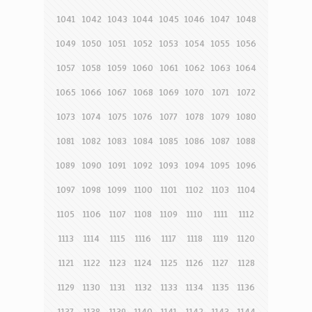
1041
1042
1043
1044
1045
1046
1047
1048
1049
1050
1051
1052
1053
1054
1055
1056
1057
1058
1059
1060
1061
1062
1063
1064
1065
1066
1067
1068
1069
1070
1071
1072
1073
1074
1075
1076
1077
1078
1079
1080
1081
1082
1083
1084
1085
1086
1087
1088
1089
1090
1091
1092
1093
1094
1095
1096
1097
1098
1099
1100
1101
1102
1103
1104
1105
1106
1107
1108
1109
1110
1111
1112
1113
1114
1115
1116
1117
1118
1119
1120
1121
1122
1123
1124
1125
1126
1127
1128
1129
1130
1131
1132
1133
1134
1135
1136
1137
1138
1139
1140
1141
1142
1143
1144