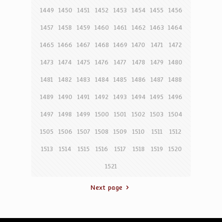
1449
1450
1451
1452
1453
1454
1455
1456
1457
1458
1459
1460
1461
1462
1463
1464
1465
1466
1467
1468
1469
1470
1471
1472
1473
1474
1475
1476
1477
1478
1479
1480
1481
1482
1483
1484
1485
1486
1487
1488
1489
1490
1491
1492
1493
1494
1495
1496
1497
1498
1499
1500
1501
1502
1503
1504
1505
1506
1507
1508
1509
1510
1511
1512
1513
1514
1515
1516
1517
1518
1519
1520
1521
Next page