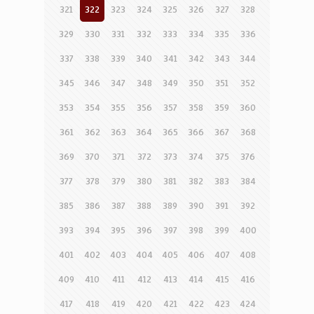
321
322
323
324
325
326
327
328
329
330
331
332
333
334
335
336
337
338
339
340
341
342
343
344
345
346
347
348
349
350
351
352
353
354
355
356
357
358
359
360
361
362
363
364
365
366
367
368
369
370
371
372
373
374
375
376
377
378
379
380
381
382
383
384
385
386
387
388
389
390
391
392
393
394
395
396
397
398
399
400
401
402
403
404
405
406
407
408
409
410
411
412
413
414
415
416
417
418
419
420
421
422
423
424