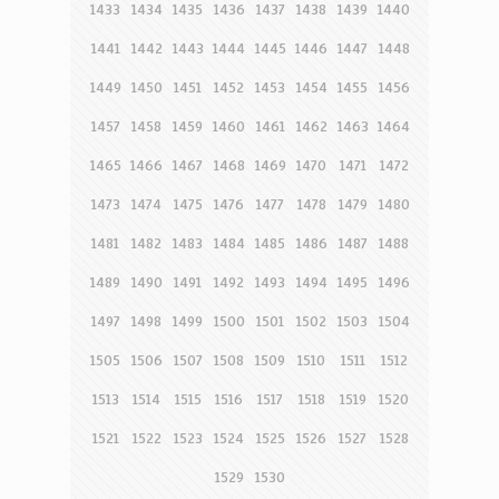
1433
1434
1435
1436
1437
1438
1439
1440
1441
1442
1443
1444
1445
1446
1447
1448
1449
1450
1451
1452
1453
1454
1455
1456
1457
1458
1459
1460
1461
1462
1463
1464
1465
1466
1467
1468
1469
1470
1471
1472
1473
1474
1475
1476
1477
1478
1479
1480
1481
1482
1483
1484
1485
1486
1487
1488
1489
1490
1491
1492
1493
1494
1495
1496
1497
1498
1499
1500
1501
1502
1503
1504
1505
1506
1507
1508
1509
1510
1511
1512
1513
1514
1515
1516
1517
1518
1519
1520
1521
1522
1523
1524
1525
1526
1527
1528
1529
1530