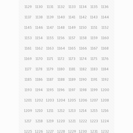
1129
1130
1131
1132
1133
1134
1135
1136
1137
1138
1139
1140
1141
1142
1143
1144
1145
1146
1147
1148
1149
1150
1151
1152
1153
1154
1155
1156
1157
1158
1159
1160
1161
1162
1163
1164
1165
1166
1167
1168
1169
1170
1171
1172
1173
1174
1175
1176
1177
1178
1179
1180
1181
1182
1183
1184
1185
1186
1187
1188
1189
1190
1191
1192
1193
1194
1195
1196
1197
1198
1199
1200
1201
1202
1203
1204
1205
1206
1207
1208
1209
1210
1211
1212
1213
1214
1215
1216
1217
1218
1219
1220
1221
1222
1223
1224
1225
1226
1227
1228
1229
1230
1231
1232