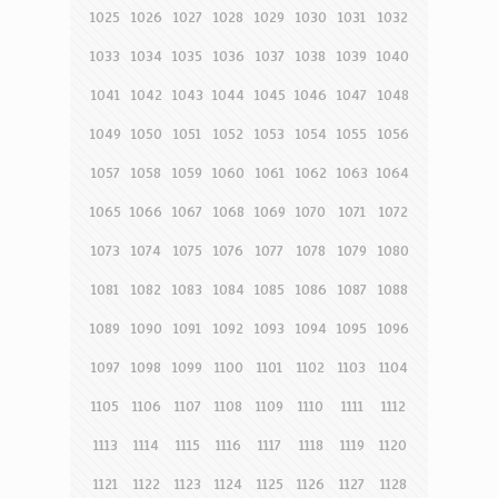
1025
1026
1027
1028
1029
1030
1031
1032
1033
1034
1035
1036
1037
1038
1039
1040
1041
1042
1043
1044
1045
1046
1047
1048
1049
1050
1051
1052
1053
1054
1055
1056
1057
1058
1059
1060
1061
1062
1063
1064
1065
1066
1067
1068
1069
1070
1071
1072
1073
1074
1075
1076
1077
1078
1079
1080
1081
1082
1083
1084
1085
1086
1087
1088
1089
1090
1091
1092
1093
1094
1095
1096
1097
1098
1099
1100
1101
1102
1103
1104
1105
1106
1107
1108
1109
1110
1111
1112
1113
1114
1115
1116
1117
1118
1119
1120
1121
1122
1123
1124
1125
1126
1127
1128