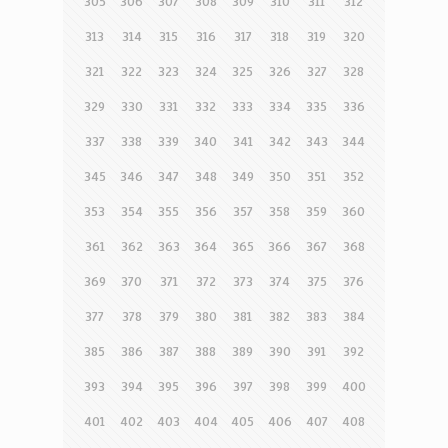
305
306
307
308
309
310
311
312
313
314
315
316
317
318
319
320
321
322
323
324
325
326
327
328
329
330
331
332
333
334
335
336
337
338
339
340
341
342
343
344
345
346
347
348
349
350
351
352
353
354
355
356
357
358
359
360
361
362
363
364
365
366
367
368
369
370
371
372
373
374
375
376
377
378
379
380
381
382
383
384
385
386
387
388
389
390
391
392
393
394
395
396
397
398
399
400
401
402
403
404
405
406
407
408