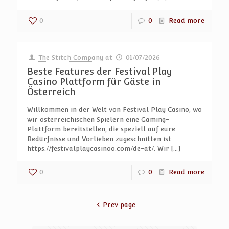
0
0
Read more
The Stitch Company
at
01/07/2026
Beste Features der Festival Play
Casino Plattform für Gäste in
Österreich
Willkommen in der Welt von Festival Play Casino, wo
wir österreichischen Spielern eine Gaming-
Plattform bereitstellen, die speziell auf eure
Bedürfnisse und Vorlieben zugeschnitten ist
https://festivalplaycasinoo.com/de-at/. Wir
[…]
0
0
Read more
Prev page