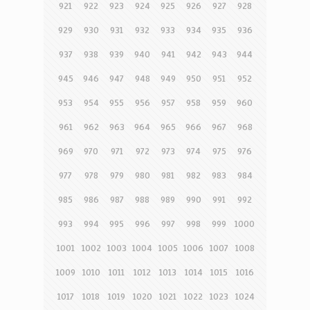
921
922
923
924
925
926
927
928
929
930
931
932
933
934
935
936
937
938
939
940
941
942
943
944
945
946
947
948
949
950
951
952
953
954
955
956
957
958
959
960
961
962
963
964
965
966
967
968
969
970
971
972
973
974
975
976
977
978
979
980
981
982
983
984
985
986
987
988
989
990
991
992
993
994
995
996
997
998
999
1000
1001
1002
1003
1004
1005
1006
1007
1008
1009
1010
1011
1012
1013
1014
1015
1016
1017
1018
1019
1020
1021
1022
1023
1024