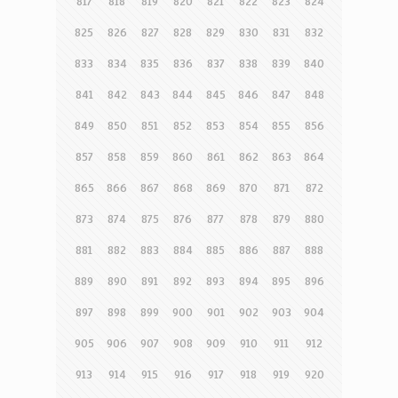
817
818
819
820
821
822
823
824
825
826
827
828
829
830
831
832
833
834
835
836
837
838
839
840
841
842
843
844
845
846
847
848
849
850
851
852
853
854
855
856
857
858
859
860
861
862
863
864
865
866
867
868
869
870
871
872
873
874
875
876
877
878
879
880
881
882
883
884
885
886
887
888
889
890
891
892
893
894
895
896
897
898
899
900
901
902
903
904
905
906
907
908
909
910
911
912
913
914
915
916
917
918
919
920