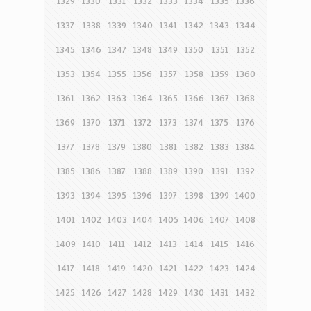
1329
1330
1331
1332
1333
1334
1335
1336
1337
1338
1339
1340
1341
1342
1343
1344
1345
1346
1347
1348
1349
1350
1351
1352
1353
1354
1355
1356
1357
1358
1359
1360
1361
1362
1363
1364
1365
1366
1367
1368
1369
1370
1371
1372
1373
1374
1375
1376
1377
1378
1379
1380
1381
1382
1383
1384
1385
1386
1387
1388
1389
1390
1391
1392
1393
1394
1395
1396
1397
1398
1399
1400
1401
1402
1403
1404
1405
1406
1407
1408
1409
1410
1411
1412
1413
1414
1415
1416
1417
1418
1419
1420
1421
1422
1423
1424
1425
1426
1427
1428
1429
1430
1431
1432