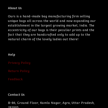
About Us
Ours is a hand-made bag manufacturing firm selling
unique bags all across the world and now expanding our
establishment in the largest growing market, India. The
eccentricity of our bags is their peculiar prints and the
fact that they are handcrafted only to add up to the
natural charm of the lovely ladies out there!
Help
Privacy Policy
Return Policy
Feedback
Contact Us
B-86, Ground Floor, Kamla Nagar, Agra, Uttar Pradesh,
282005