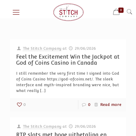
0
The Stitch Company
at
29/06/2026
Feel the Excitement Win the Jackpot at
God of Coins Casino in Canada
I still remember the very first time I signed into God
of Coins Casino https://god-ofcoins.net/. The sleek
interface and myth-inspired branding were nice, but
what really
[…]
0
0
Read more
The Stitch Company
at
29/06/2026
RTP slots met hoge uitbetaling en