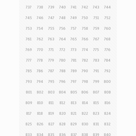
737
738
739
740
741
742
743
744
745
746
747
748
749
750
751
752
753
754
755
756
757
758
759
760
761
762
763
764
765
766
767
768
769
770
771
772
773
774
775
776
777
778
779
780
781
782
783
784
785
786
787
788
789
790
791
792
793
794
795
796
797
798
799
800
801
802
803
804
805
806
807
808
809
810
811
812
813
814
815
816
817
818
819
820
821
822
823
824
825
826
827
828
829
830
831
832
833
834
835
836
837
838
839
840