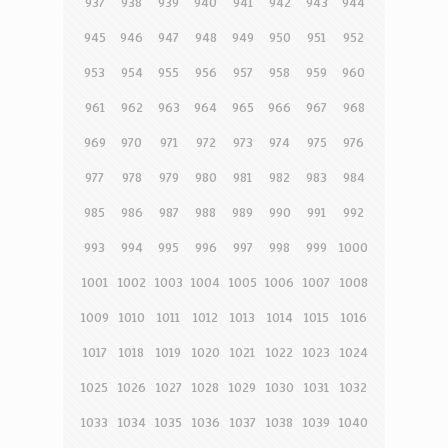
937
938
939
940
941
942
943
944
945
946
947
948
949
950
951
952
953
954
955
956
957
958
959
960
961
962
963
964
965
966
967
968
969
970
971
972
973
974
975
976
977
978
979
980
981
982
983
984
985
986
987
988
989
990
991
992
993
994
995
996
997
998
999
1000
1001
1002
1003
1004
1005
1006
1007
1008
1009
1010
1011
1012
1013
1014
1015
1016
1017
1018
1019
1020
1021
1022
1023
1024
1025
1026
1027
1028
1029
1030
1031
1032
1033
1034
1035
1036
1037
1038
1039
1040