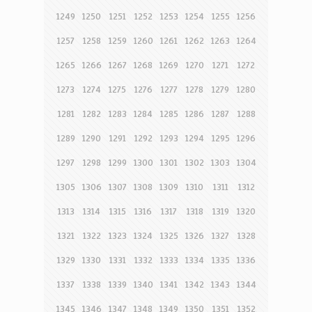
1249
1250
1251
1252
1253
1254
1255
1256
1257
1258
1259
1260
1261
1262
1263
1264
1265
1266
1267
1268
1269
1270
1271
1272
1273
1274
1275
1276
1277
1278
1279
1280
1281
1282
1283
1284
1285
1286
1287
1288
1289
1290
1291
1292
1293
1294
1295
1296
1297
1298
1299
1300
1301
1302
1303
1304
1305
1306
1307
1308
1309
1310
1311
1312
1313
1314
1315
1316
1317
1318
1319
1320
1321
1322
1323
1324
1325
1326
1327
1328
1329
1330
1331
1332
1333
1334
1335
1336
1337
1338
1339
1340
1341
1342
1343
1344
1345
1346
1347
1348
1349
1350
1351
1352