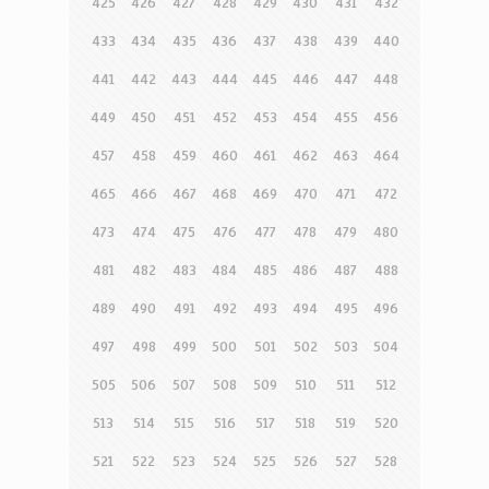
425
426
427
428
429
430
431
432
433
434
435
436
437
438
439
440
441
442
443
444
445
446
447
448
449
450
451
452
453
454
455
456
457
458
459
460
461
462
463
464
465
466
467
468
469
470
471
472
473
474
475
476
477
478
479
480
481
482
483
484
485
486
487
488
489
490
491
492
493
494
495
496
497
498
499
500
501
502
503
504
505
506
507
508
509
510
511
512
513
514
515
516
517
518
519
520
521
522
523
524
525
526
527
528