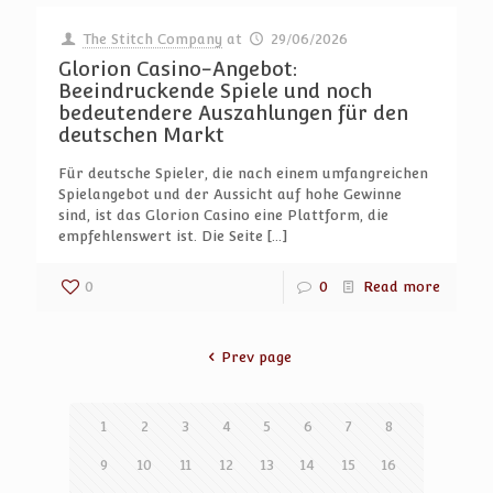
The Stitch Company
at
29/06/2026
Glorion Casino-Angebot:
Beeindruckende Spiele und noch
bedeutendere Auszahlungen für den
deutschen Markt
Für deutsche Spieler, die nach einem umfangreichen
Spielangebot und der Aussicht auf hohe Gewinne
sind, ist das Glorion Casino eine Plattform, die
empfehlenswert ist. Die Seite
[…]
0
0
Read more
Prev page
1
2
3
4
5
6
7
8
9
10
11
12
13
14
15
16