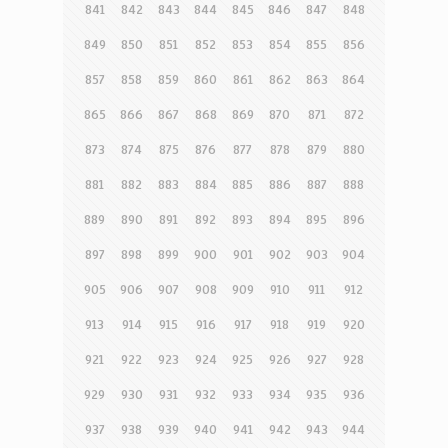
841
842
843
844
845
846
847
848
849
850
851
852
853
854
855
856
857
858
859
860
861
862
863
864
865
866
867
868
869
870
871
872
873
874
875
876
877
878
879
880
881
882
883
884
885
886
887
888
889
890
891
892
893
894
895
896
897
898
899
900
901
902
903
904
905
906
907
908
909
910
911
912
913
914
915
916
917
918
919
920
921
922
923
924
925
926
927
928
929
930
931
932
933
934
935
936
937
938
939
940
941
942
943
944