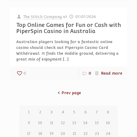
The Stitch Company
at
07/07/2026
Top Online Games for Fun or Cash with
PiperSpin Casino in Australia
Australian players looking for a fantastic online
casino should check out Piperspin Casino Card
Withdrawal. It finds the middle ground, delivering a
great mix of enjoyment
[…]
0
0
Read more
Prev page
1
2
3
4
5
6
7
8
9
10
11
12
13
14
15
16
17
18
19
20
21
22
23
24