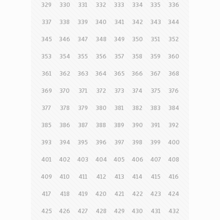
329
330
331
332
333
334
335
336
337
338
339
340
341
342
343
344
345
346
347
348
349
350
351
352
353
354
355
356
357
358
359
360
361
362
363
364
365
366
367
368
369
370
371
372
373
374
375
376
377
378
379
380
381
382
383
384
385
386
387
388
389
390
391
392
393
394
395
396
397
398
399
400
401
402
403
404
405
406
407
408
409
410
411
412
413
414
415
416
417
418
419
420
421
422
423
424
425
426
427
428
429
430
431
432