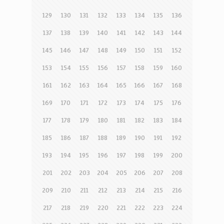
129
130
131
132
133
134
135
136
137
138
139
140
141
142
143
144
145
146
147
148
149
150
151
152
153
154
155
156
157
158
159
160
161
162
163
164
165
166
167
168
169
170
171
172
173
174
175
176
177
178
179
180
181
182
183
184
185
186
187
188
189
190
191
192
193
194
195
196
197
198
199
200
201
202
203
204
205
206
207
208
209
210
211
212
213
214
215
216
217
218
219
220
221
222
223
224