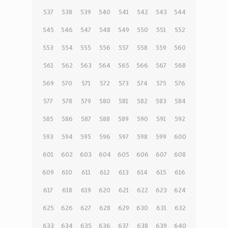
537
538
539
540
541
542
543
544
545
546
547
548
549
550
551
552
553
554
555
556
557
558
559
560
561
562
563
564
565
566
567
568
569
570
571
572
573
574
575
576
577
578
579
580
581
582
583
584
585
586
587
588
589
590
591
592
593
594
595
596
597
598
599
600
601
602
603
604
605
606
607
608
609
610
611
612
613
614
615
616
617
618
619
620
621
622
623
624
625
626
627
628
629
630
631
632
633
634
635
636
637
638
639
640