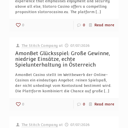
experience that emphasises enjoyment and security
above all else, Slotoro Casino offers a compelling
proposition slotorocasino.eu. The platform
[…]
0
0
Read more
The Stitch Company
at
07/07/2026
AmonBet Glücksspiel: Große Gewinne,
niedrige Einsätze, echte
Spielunterhaltung in Österreich
AmonBet Casino stellt im Wettbewerb der Online-
Casinos ein eindeutiges Angebot: reinen Spielspaß,
der nicht unbedingt vom Kontostand bestimmt wird.
Die Plattform kombiniert die Chance auf große
[…]
0
0
Read more
The Stitch Company
at
07/07/2026