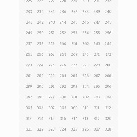
225
226
227
228
229
230
231
232
233
234
235
236
237
238
239
240
241
242
243
244
245
246
247
248
249
250
251
252
253
254
255
256
257
258
259
260
261
262
263
264
265
266
267
268
269
270
271
272
273
274
275
276
277
278
279
280
281
282
283
284
285
286
287
288
289
290
291
292
293
294
295
296
297
298
299
300
301
302
303
304
305
306
307
308
309
310
311
312
313
314
315
316
317
318
319
320
321
322
323
324
325
326
327
328