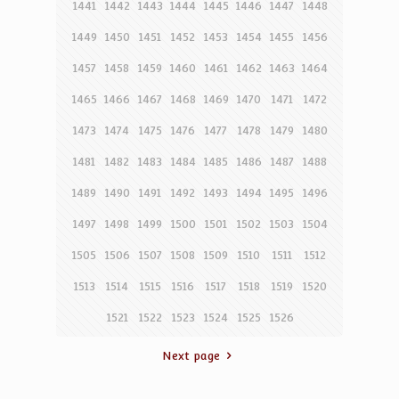
1441
1442
1443
1444
1445
1446
1447
1448
1449
1450
1451
1452
1453
1454
1455
1456
1457
1458
1459
1460
1461
1462
1463
1464
1465
1466
1467
1468
1469
1470
1471
1472
1473
1474
1475
1476
1477
1478
1479
1480
1481
1482
1483
1484
1485
1486
1487
1488
1489
1490
1491
1492
1493
1494
1495
1496
1497
1498
1499
1500
1501
1502
1503
1504
1505
1506
1507
1508
1509
1510
1511
1512
1513
1514
1515
1516
1517
1518
1519
1520
1521
1522
1523
1524
1525
1526
Next page