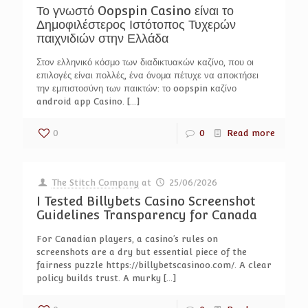
Το γνωστό Oopspin Casino είναι το
Δημοφιλέστερος Ιστότοπος Τυχερών
παιχνιδιών στην Ελλάδα
Στον ελληνικό κόσμο των διαδικτυακών καζίνο, που οι
επιλογές είναι πολλές, ένα όνομα πέτυχε να αποκτήσει
την εμπιστοσύνη των παικτών: το oopspin καζίνο
android app Casino.
[…]
0
0
Read more
The Stitch Company
at
25/06/2026
I Tested Billybets Casino Screenshot
Guidelines Transparency for Canada
For Canadian players, a casino’s rules on
screenshots are a dry but essential piece of the
fairness puzzle https://billybetscasinoo.com/. A clear
policy builds trust. A murky
[…]