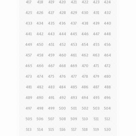
417
418
419
420
421
422
423
424
425
426
427
428
429
430
431
432
433
434
435
436
437
438
439
440
441
442
443
444
445
446
447
448
449
450
451
452
453
454
455
456
457
458
459
460
461
462
463
464
465
466
467
468
469
470
471
472
473
474
475
476
477
478
479
480
481
482
483
484
485
486
487
488
489
490
491
492
493
494
495
496
497
498
499
500
501
502
503
504
505
506
507
508
509
510
511
512
513
514
515
516
517
518
519
520