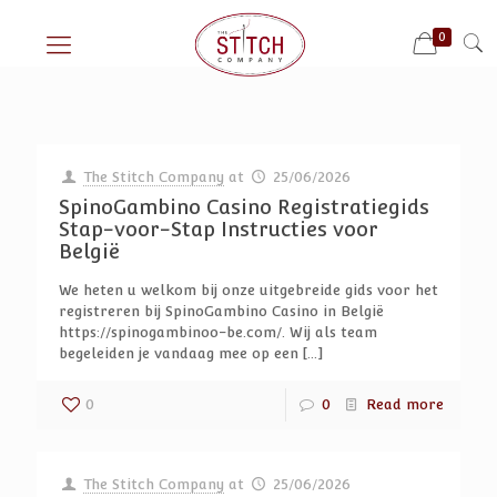
0
The Stitch Company
at
25/06/2026
SpinoGambino Casino Registratiegids
Stap-voor-Stap Instructies voor
België
We heten u welkom bij onze uitgebreide gids voor het
registreren bij SpinoGambino Casino in België
https://spinogambinoo-be.com/. Wij als team
begeleiden je vandaag mee op een
[…]
0
0
Read more
The Stitch Company
at
25/06/2026