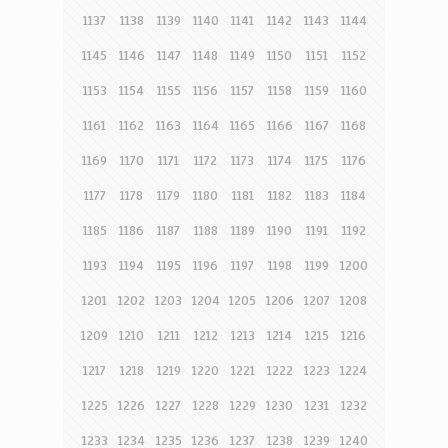
1137
1138
1139
1140
1141
1142
1143
1144
1145
1146
1147
1148
1149
1150
1151
1152
1153
1154
1155
1156
1157
1158
1159
1160
1161
1162
1163
1164
1165
1166
1167
1168
1169
1170
1171
1172
1173
1174
1175
1176
1177
1178
1179
1180
1181
1182
1183
1184
1185
1186
1187
1188
1189
1190
1191
1192
1193
1194
1195
1196
1197
1198
1199
1200
1201
1202
1203
1204
1205
1206
1207
1208
1209
1210
1211
1212
1213
1214
1215
1216
1217
1218
1219
1220
1221
1222
1223
1224
1225
1226
1227
1228
1229
1230
1231
1232
1233
1234
1235
1236
1237
1238
1239
1240