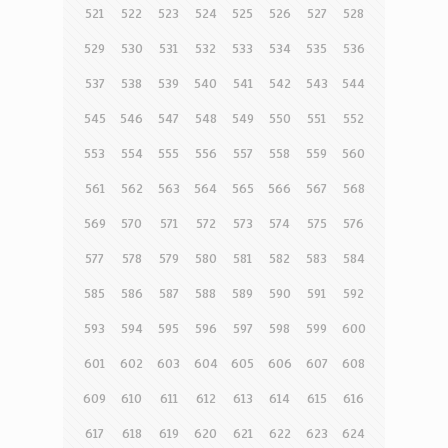
521
522
523
524
525
526
527
528
529
530
531
532
533
534
535
536
537
538
539
540
541
542
543
544
545
546
547
548
549
550
551
552
553
554
555
556
557
558
559
560
561
562
563
564
565
566
567
568
569
570
571
572
573
574
575
576
577
578
579
580
581
582
583
584
585
586
587
588
589
590
591
592
593
594
595
596
597
598
599
600
601
602
603
604
605
606
607
608
609
610
611
612
613
614
615
616
617
618
619
620
621
622
623
624