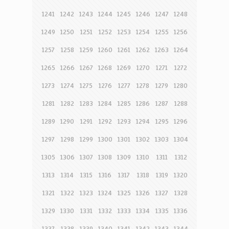
1241
1242
1243
1244
1245
1246
1247
1248
1249
1250
1251
1252
1253
1254
1255
1256
1257
1258
1259
1260
1261
1262
1263
1264
1265
1266
1267
1268
1269
1270
1271
1272
1273
1274
1275
1276
1277
1278
1279
1280
1281
1282
1283
1284
1285
1286
1287
1288
1289
1290
1291
1292
1293
1294
1295
1296
1297
1298
1299
1300
1301
1302
1303
1304
1305
1306
1307
1308
1309
1310
1311
1312
1313
1314
1315
1316
1317
1318
1319
1320
1321
1322
1323
1324
1325
1326
1327
1328
1329
1330
1331
1332
1333
1334
1335
1336
1337
1338
1339
1340
1341
1342
1343
1344