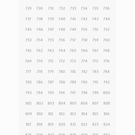
729
730
731
732
733
734
735
736
737
738
739
740
741
742
743
744
745
746
747
748
749
750
751
752
753
754
755
756
757
758
759
760
761
762
763
764
765
766
767
768
769
770
771
772
773
774
775
776
777
778
779
780
781
782
783
784
785
786
787
788
789
790
791
792
793
794
795
796
797
798
799
800
801
802
803
804
805
806
807
808
809
810
811
812
813
814
815
816
817
818
819
820
821
822
823
824
825
826
827
828
829
830
831
832