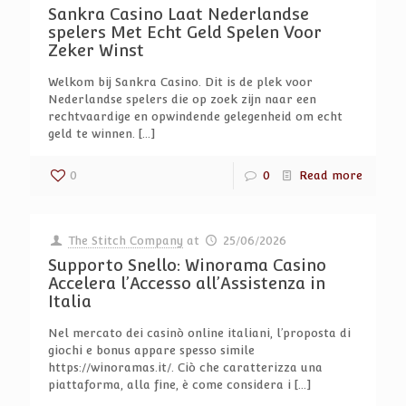
Sankra Casino Laat Nederlandse
spelers Met Echt Geld Spelen Voor
Zeker Winst
Welkom bij Sankra Casino. Dit is de plek voor
Nederlandse spelers die op zoek zijn naar een
rechtvaardige en opwindende gelegenheid om echt
geld te winnen.
[…]
0
0
Read more
The Stitch Company
at
25/06/2026
Supporto Snello: Winorama Casino
Accelera l’Accesso all’Assistenza in
Italia
Nel mercato dei casinò online italiani, l’proposta di
giochi e bonus appare spesso simile
https://winoramas.it/. Ciò che caratterizza una
piattaforma, alla fine, è come considera i
[…]