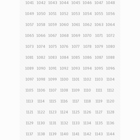
1041
1042
1043
1044
1045
1046
1047
1048
1049
1050
1051
1052
1053
1054
1055
1056
1057
1058
1059
1060
1061
1062
1063
1064
1065
1066
1067
1068
1069
1070
1071
1072
1073
1074
1075
1076
1077
1078
1079
1080
1081
1082
1083
1084
1085
1086
1087
1088
1089
1090
1091
1092
1093
1094
1095
1096
1097
1098
1099
1100
1101
1102
1103
1104
1105
1106
1107
1108
1109
1110
1111
1112
1113
1114
1115
1116
1117
1118
1119
1120
1121
1122
1123
1124
1125
1126
1127
1128
1129
1130
1131
1132
1133
1134
1135
1136
1137
1138
1139
1140
1141
1142
1143
1144