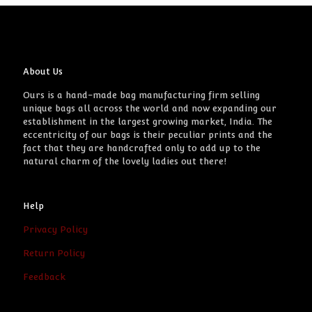
About Us
Ours is a hand-made bag manufacturing firm selling
unique bags all across the world and now expanding our
establishment in the largest growing market, India. The
eccentricity of our bags is their peculiar prints and the
fact that they are handcrafted only to add up to the
natural charm of the lovely ladies out there!
Help
Privacy Policy
Return Policy
Feedback