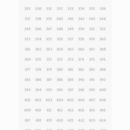
329
330
331
332
333
334
335
336
337
338
339
340
341
342
343
344
345
346
347
348
349
350
351
352
353
354
355
356
357
358
359
360
361
362
363
364
365
366
367
368
369
370
371
372
373
374
375
376
377
378
379
380
381
382
383
384
385
386
387
388
389
390
391
392
393
394
395
396
397
398
399
400
401
402
403
404
405
406
407
408
409
410
411
412
413
414
415
416
417
418
419
420
421
422
423
424