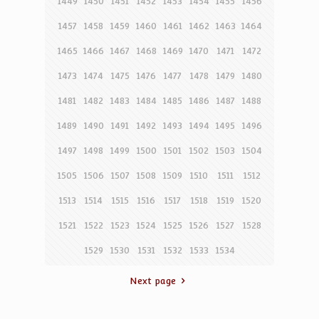
1449
1450
1451
1452
1453
1454
1455
1456
1457
1458
1459
1460
1461
1462
1463
1464
1465
1466
1467
1468
1469
1470
1471
1472
1473
1474
1475
1476
1477
1478
1479
1480
1481
1482
1483
1484
1485
1486
1487
1488
1489
1490
1491
1492
1493
1494
1495
1496
1497
1498
1499
1500
1501
1502
1503
1504
1505
1506
1507
1508
1509
1510
1511
1512
1513
1514
1515
1516
1517
1518
1519
1520
1521
1522
1523
1524
1525
1526
1527
1528
1529
1530
1531
1532
1533
1534
Next page