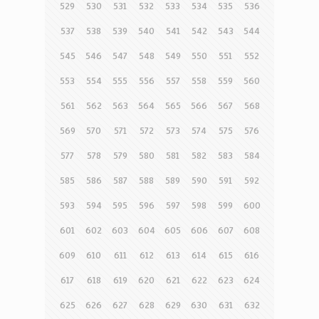
529
530
531
532
533
534
535
536
537
538
539
540
541
542
543
544
545
546
547
548
549
550
551
552
553
554
555
556
557
558
559
560
561
562
563
564
565
566
567
568
569
570
571
572
573
574
575
576
577
578
579
580
581
582
583
584
585
586
587
588
589
590
591
592
593
594
595
596
597
598
599
600
601
602
603
604
605
606
607
608
609
610
611
612
613
614
615
616
617
618
619
620
621
622
623
624
625
626
627
628
629
630
631
632