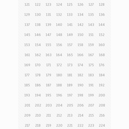
121
122
123
124
125
126
127
128
129
130
131
132
133
134
135
136
137
138
139
140
141
142
143
144
145
146
147
148
149
150
151
152
153
154
155
156
157
158
159
160
161
162
163
164
165
166
167
168
169
170
171
172
173
174
175
176
177
178
179
180
181
182
183
184
185
186
187
188
189
190
191
192
193
194
195
196
197
198
199
200
201
202
203
204
205
206
207
208
209
210
211
212
213
214
215
216
217
218
219
220
221
222
223
224