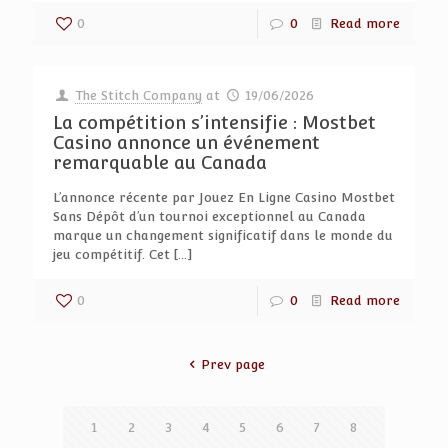
0
0
Read more
The Stitch Company
at
19/06/2026
La compétition s’intensifie : Mostbet
Casino annonce un événement
remarquable au Canada
L’annonce récente par Jouez En Ligne Casino Mostbet
Sans Dépôt d’un tournoi exceptionnel au Canada
marque un changement significatif dans le monde du
jeu compétitif. Cet
[…]
0
0
Read more
Prev page
1
2
3
4
5
6
7
8