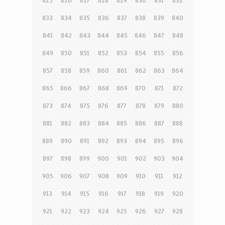
825
826
827
828
829
830
831
832
833
834
835
836
837
838
839
840
841
842
843
844
845
846
847
848
849
850
851
852
853
854
855
856
857
858
859
860
861
862
863
864
865
866
867
868
869
870
871
872
873
874
875
876
877
878
879
880
881
882
883
884
885
886
887
888
889
890
891
892
893
894
895
896
897
898
899
900
901
902
903
904
905
906
907
908
909
910
911
912
913
914
915
916
917
918
919
920
921
922
923
924
925
926
927
928