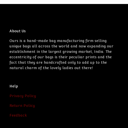
About Us
Ours is a hand-made bag manufacturing firm selling
unique bags all across the world and now expanding our
establishment in the largest growing market, India. The
eccentricity of our bags is their peculiar prints and the
fact that they are handcrafted only to add up to the
natural charm of the lovely ladies out there!
Help
Privacy Policy
Return Policy
Feedback