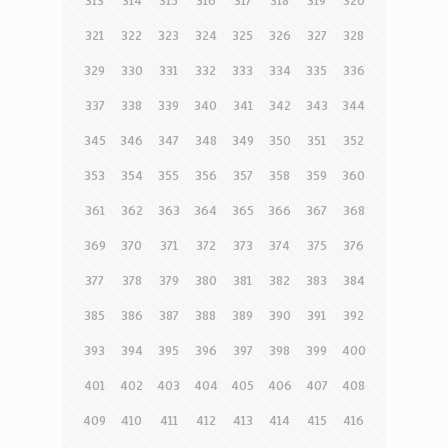
313
314
315
316
317
318
319
320
321
322
323
324
325
326
327
328
329
330
331
332
333
334
335
336
337
338
339
340
341
342
343
344
345
346
347
348
349
350
351
352
353
354
355
356
357
358
359
360
361
362
363
364
365
366
367
368
369
370
371
372
373
374
375
376
377
378
379
380
381
382
383
384
385
386
387
388
389
390
391
392
393
394
395
396
397
398
399
400
401
402
403
404
405
406
407
408
409
410
411
412
413
414
415
416