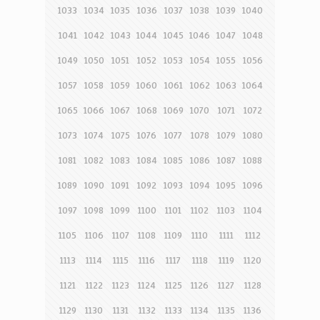
1033
1034
1035
1036
1037
1038
1039
1040
1041
1042
1043
1044
1045
1046
1047
1048
1049
1050
1051
1052
1053
1054
1055
1056
1057
1058
1059
1060
1061
1062
1063
1064
1065
1066
1067
1068
1069
1070
1071
1072
1073
1074
1075
1076
1077
1078
1079
1080
1081
1082
1083
1084
1085
1086
1087
1088
1089
1090
1091
1092
1093
1094
1095
1096
1097
1098
1099
1100
1101
1102
1103
1104
1105
1106
1107
1108
1109
1110
1111
1112
1113
1114
1115
1116
1117
1118
1119
1120
1121
1122
1123
1124
1125
1126
1127
1128
1129
1130
1131
1132
1133
1134
1135
1136