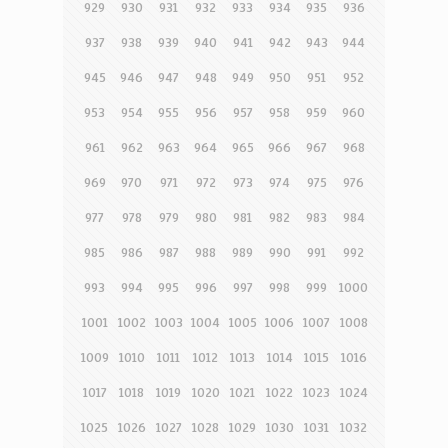
929
930
931
932
933
934
935
936
937
938
939
940
941
942
943
944
945
946
947
948
949
950
951
952
953
954
955
956
957
958
959
960
961
962
963
964
965
966
967
968
969
970
971
972
973
974
975
976
977
978
979
980
981
982
983
984
985
986
987
988
989
990
991
992
993
994
995
996
997
998
999
1000
1001
1002
1003
1004
1005
1006
1007
1008
1009
1010
1011
1012
1013
1014
1015
1016
1017
1018
1019
1020
1021
1022
1023
1024
1025
1026
1027
1028
1029
1030
1031
1032