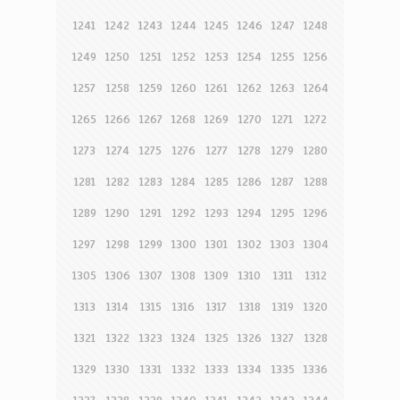
1241
1242
1243
1244
1245
1246
1247
1248
1249
1250
1251
1252
1253
1254
1255
1256
1257
1258
1259
1260
1261
1262
1263
1264
1265
1266
1267
1268
1269
1270
1271
1272
1273
1274
1275
1276
1277
1278
1279
1280
1281
1282
1283
1284
1285
1286
1287
1288
1289
1290
1291
1292
1293
1294
1295
1296
1297
1298
1299
1300
1301
1302
1303
1304
1305
1306
1307
1308
1309
1310
1311
1312
1313
1314
1315
1316
1317
1318
1319
1320
1321
1322
1323
1324
1325
1326
1327
1328
1329
1330
1331
1332
1333
1334
1335
1336