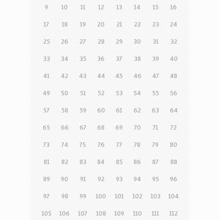
9
10
11
12
13
14
15
16
17
18
19
20
21
22
23
24
25
26
27
28
29
30
31
32
33
34
35
36
37
38
39
40
41
42
43
44
45
46
47
48
49
50
51
52
53
54
55
56
57
58
59
60
61
62
63
64
65
66
67
68
69
70
71
72
73
74
75
76
77
78
79
80
81
82
83
84
85
86
87
88
89
90
91
92
93
94
95
96
97
98
99
100
101
102
103
104
105
106
107
108
109
110
111
112