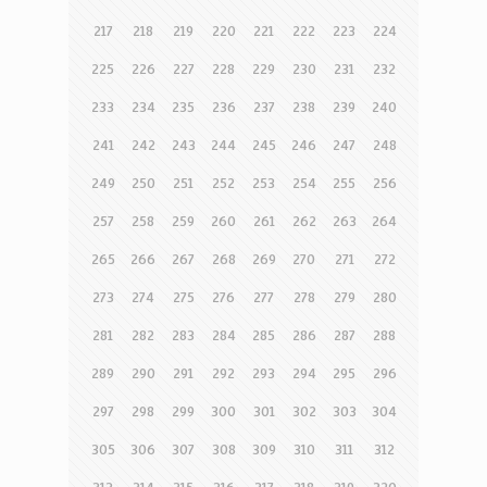
217
218
219
220
221
222
223
224
225
226
227
228
229
230
231
232
233
234
235
236
237
238
239
240
241
242
243
244
245
246
247
248
249
250
251
252
253
254
255
256
257
258
259
260
261
262
263
264
265
266
267
268
269
270
271
272
273
274
275
276
277
278
279
280
281
282
283
284
285
286
287
288
289
290
291
292
293
294
295
296
297
298
299
300
301
302
303
304
305
306
307
308
309
310
311
312