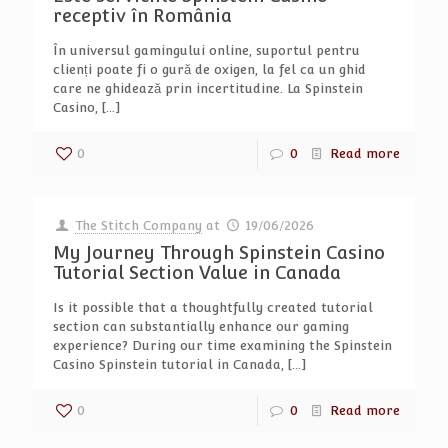
receptiv în România
În universul gamingului online, suportul pentru
clienți poate fi o gură de oxigen, la fel ca un ghid
care ne ghidează prin incertitudine. La Spinstein
Casino,
[…]
0
0
Read more
The Stitch Company
at
19/06/2026
My Journey Through Spinstein Casino
Tutorial Section Value in Canada
Is it possible that a thoughtfully created tutorial
section can substantially enhance our gaming
experience? During our time examining the Spinstein
Casino Spinstein tutorial in Canada,
[…]
0
0
Read more