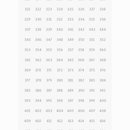
321
322
323
324
325
326
327
328
329
330
331
332
333
334
335
336
337
338
339
340
341
342
343
344
345
346
347
348
349
350
351
352
353
354
355
356
357
358
359
360
361
362
363
364
365
366
367
368
369
370
371
372
373
374
375
376
377
378
379
380
381
382
383
384
385
386
387
388
389
390
391
392
393
394
395
396
397
398
399
400
401
402
403
404
405
406
407
408
409
410
411
412
413
414
415
416