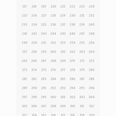
217
218
219
220
221
222
223
224
225
226
227
228
229
230
231
232
233
234
235
236
237
238
239
240
241
242
243
244
245
246
247
248
249
250
251
252
253
254
255
256
257
258
259
260
261
262
263
264
265
266
267
268
269
270
271
272
273
274
275
276
277
278
279
280
281
282
283
284
285
286
287
288
289
290
291
292
293
294
295
296
297
298
299
300
301
302
303
304
305
306
307
308
309
310
311
312
313
314
315
316
317
318
319
320