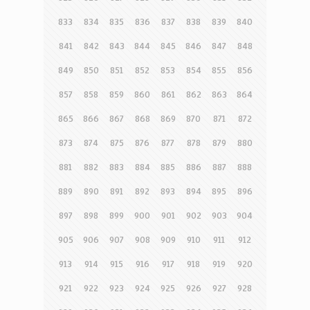
833
834
835
836
837
838
839
840
841
842
843
844
845
846
847
848
849
850
851
852
853
854
855
856
857
858
859
860
861
862
863
864
865
866
867
868
869
870
871
872
873
874
875
876
877
878
879
880
881
882
883
884
885
886
887
888
889
890
891
892
893
894
895
896
897
898
899
900
901
902
903
904
905
906
907
908
909
910
911
912
913
914
915
916
917
918
919
920
921
922
923
924
925
926
927
928