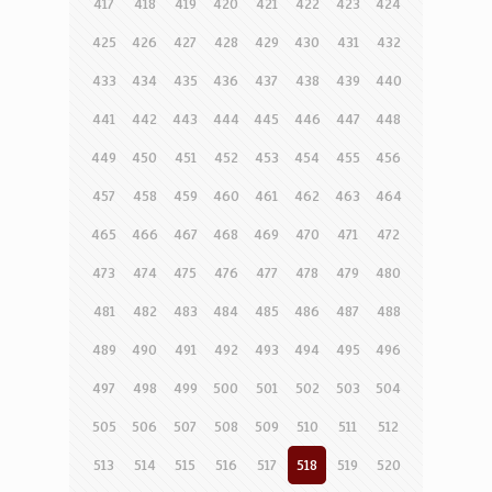
417
418
419
420
421
422
423
424
425
426
427
428
429
430
431
432
433
434
435
436
437
438
439
440
441
442
443
444
445
446
447
448
449
450
451
452
453
454
455
456
457
458
459
460
461
462
463
464
465
466
467
468
469
470
471
472
473
474
475
476
477
478
479
480
481
482
483
484
485
486
487
488
489
490
491
492
493
494
495
496
497
498
499
500
501
502
503
504
505
506
507
508
509
510
511
512
513
514
515
516
517
518
519
520