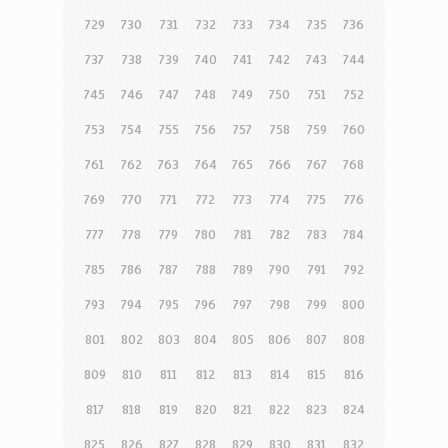
729
730
731
732
733
734
735
736
737
738
739
740
741
742
743
744
745
746
747
748
749
750
751
752
753
754
755
756
757
758
759
760
761
762
763
764
765
766
767
768
769
770
771
772
773
774
775
776
777
778
779
780
781
782
783
784
785
786
787
788
789
790
791
792
793
794
795
796
797
798
799
800
801
802
803
804
805
806
807
808
809
810
811
812
813
814
815
816
817
818
819
820
821
822
823
824
825
826
827
828
829
830
831
832