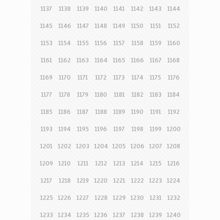
1137
1138
1139
1140
1141
1142
1143
1144
1145
1146
1147
1148
1149
1150
1151
1152
1153
1154
1155
1156
1157
1158
1159
1160
1161
1162
1163
1164
1165
1166
1167
1168
1169
1170
1171
1172
1173
1174
1175
1176
1177
1178
1179
1180
1181
1182
1183
1184
1185
1186
1187
1188
1189
1190
1191
1192
1193
1194
1195
1196
1197
1198
1199
1200
1201
1202
1203
1204
1205
1206
1207
1208
1209
1210
1211
1212
1213
1214
1215
1216
1217
1218
1219
1220
1221
1222
1223
1224
1225
1226
1227
1228
1229
1230
1231
1232
1233
1234
1235
1236
1237
1238
1239
1240