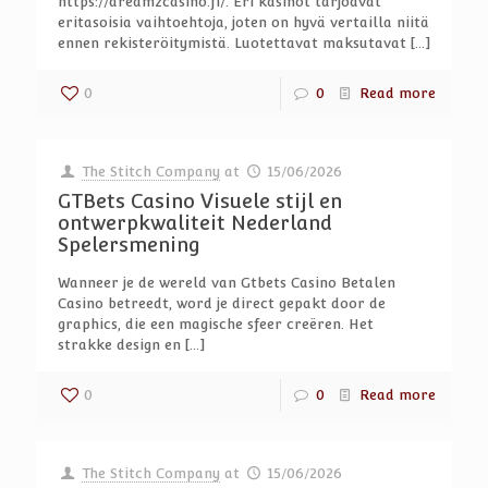
https://dreamzcasino.fi/. Eri kasinot tarjoavat
eritasoisia vaihtoehtoja, joten on hyvä vertailla niitä
ennen rekisteröitymistä. Luotettavat maksutavat
[…]
0
0
Read more
The Stitch Company
at
15/06/2026
GTBets Casino Visuele stijl en
ontwerpkwaliteit Nederland
Spelersmening
Wanneer je de wereld van Gtbets Casino Betalen
Casino betreedt, word je direct gepakt door de
graphics, die een magische sfeer creëren. Het
strakke design en
[…]
0
0
Read more
The Stitch Company
at
15/06/2026