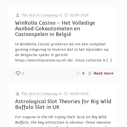
The Stitch Company
at
01/07/2026
WinRolla Casino – Het Volledige
Aanbod Gokautomaten en
Casinospelen in België
In WinRolla Casino proberen we om een compleet
gaming omgeving te leveren dat in het bijzonder op
de Belgische speler is gericht
https://winrollacasino.eu/nl-be/. Onze collectie is
[…]
0
0
Read more
The Stitch Company
at
01/07/2026
Astrological Slot Theories for Big Wild
Buffalo Slot in UK
For anyone in the UK trying their luck on Big Wild
Buffalo, the key attraction is obvious: those massive