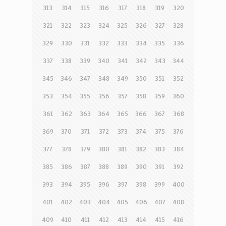
313
314
315
316
317
318
319
320
321
322
323
324
325
326
327
328
329
330
331
332
333
334
335
336
337
338
339
340
341
342
343
344
345
346
347
348
349
350
351
352
353
354
355
356
357
358
359
360
361
362
363
364
365
366
367
368
369
370
371
372
373
374
375
376
377
378
379
380
381
382
383
384
385
386
387
388
389
390
391
392
393
394
395
396
397
398
399
400
401
402
403
404
405
406
407
408
409
410
411
412
413
414
415
416