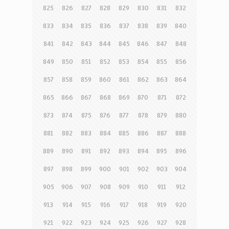
825
826
827
828
829
830
831
832
833
834
835
836
837
838
839
840
841
842
843
844
845
846
847
848
849
850
851
852
853
854
855
856
857
858
859
860
861
862
863
864
865
866
867
868
869
870
871
872
873
874
875
876
877
878
879
880
881
882
883
884
885
886
887
888
889
890
891
892
893
894
895
896
897
898
899
900
901
902
903
904
905
906
907
908
909
910
911
912
913
914
915
916
917
918
919
920
921
922
923
924
925
926
927
928