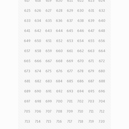
617
618
619
620
621
622
623
624
625
626
627
628
629
630
631
632
633
634
635
636
637
638
639
640
641
642
643
644
645
646
647
648
649
650
651
652
653
654
655
656
657
658
659
660
661
662
663
664
665
666
667
668
669
670
671
672
673
674
675
676
677
678
679
680
681
682
683
684
685
686
687
688
689
690
691
692
693
694
695
696
697
698
699
700
701
702
703
704
705
706
707
708
709
710
711
712
713
714
715
716
717
718
719
720