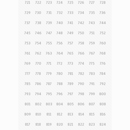
721
722
723
724
725
726
727
728
729
730
731
732
733
734
735
736
737
738
739
740
741
742
743
744
745
746
747
748
749
750
751
752
753
754
755
756
757
758
759
760
761
762
763
764
765
766
767
768
769
770
771
772
773
774
775
776
777
778
779
780
781
782
783
784
785
786
787
788
789
790
791
792
793
794
795
796
797
798
799
800
801
802
803
804
805
806
807
808
809
810
811
812
813
814
815
816
817
818
819
820
821
822
823
824