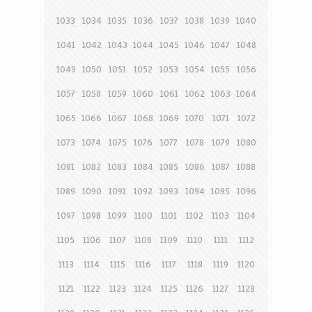
1033
1034
1035
1036
1037
1038
1039
1040
1041
1042
1043
1044
1045
1046
1047
1048
1049
1050
1051
1052
1053
1054
1055
1056
1057
1058
1059
1060
1061
1062
1063
1064
1065
1066
1067
1068
1069
1070
1071
1072
1073
1074
1075
1076
1077
1078
1079
1080
1081
1082
1083
1084
1085
1086
1087
1088
1089
1090
1091
1092
1093
1094
1095
1096
1097
1098
1099
1100
1101
1102
1103
1104
1105
1106
1107
1108
1109
1110
1111
1112
1113
1114
1115
1116
1117
1118
1119
1120
1121
1122
1123
1124
1125
1126
1127
1128