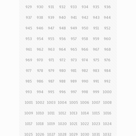
929
930
931
932
933
934
935
936
937
938
939
940
941
942
943
944
945
946
947
948
949
950
951
952
953
954
955
956
957
958
959
960
961
962
963
964
965
966
967
968
969
970
971
972
973
974
975
976
977
978
979
980
981
982
983
984
985
986
987
988
989
990
991
992
993
994
995
996
997
998
999
1000
1001
1002
1003
1004
1005
1006
1007
1008
1009
1010
1011
1012
1013
1014
1015
1016
1017
1018
1019
1020
1021
1022
1023
1024
1025
1026
1027
1028
1029
1030
1031
1032