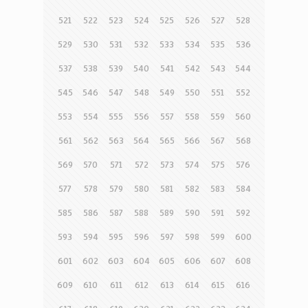
521
522
523
524
525
526
527
528
529
530
531
532
533
534
535
536
537
538
539
540
541
542
543
544
545
546
547
548
549
550
551
552
553
554
555
556
557
558
559
560
561
562
563
564
565
566
567
568
569
570
571
572
573
574
575
576
577
578
579
580
581
582
583
584
585
586
587
588
589
590
591
592
593
594
595
596
597
598
599
600
601
602
603
604
605
606
607
608
609
610
611
612
613
614
615
616