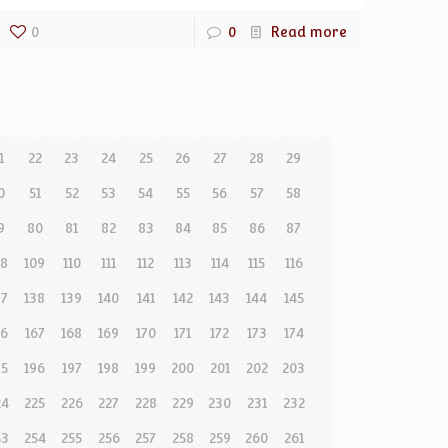
0
0
Read more
1
22
23
24
25
26
27
28
29
0
51
52
53
54
55
56
57
58
9
80
81
82
83
84
85
86
87
08
109
110
111
112
113
114
115
116
37
138
139
140
141
142
143
144
145
66
167
168
169
170
171
172
173
174
95
196
197
198
199
200
201
202
203
24
225
226
227
228
229
230
231
232
53
254
255
256
257
258
259
260
261