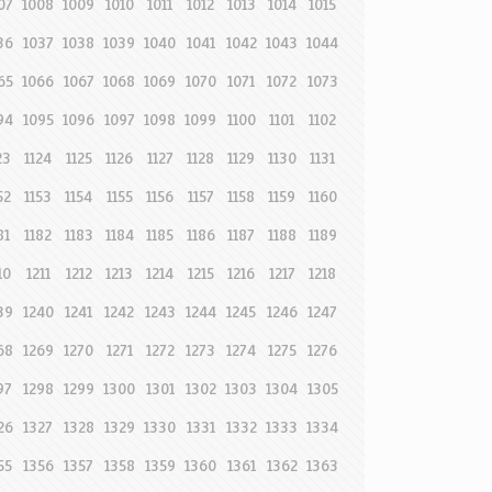
07
1008
1009
1010
1011
1012
1013
1014
1015
36
1037
1038
1039
1040
1041
1042
1043
1044
65
1066
1067
1068
1069
1070
1071
1072
1073
94
1095
1096
1097
1098
1099
1100
1101
1102
23
1124
1125
1126
1127
1128
1129
1130
1131
52
1153
1154
1155
1156
1157
1158
1159
1160
81
1182
1183
1184
1185
1186
1187
1188
1189
10
1211
1212
1213
1214
1215
1216
1217
1218
39
1240
1241
1242
1243
1244
1245
1246
1247
68
1269
1270
1271
1272
1273
1274
1275
1276
97
1298
1299
1300
1301
1302
1303
1304
1305
26
1327
1328
1329
1330
1331
1332
1333
1334
55
1356
1357
1358
1359
1360
1361
1362
1363