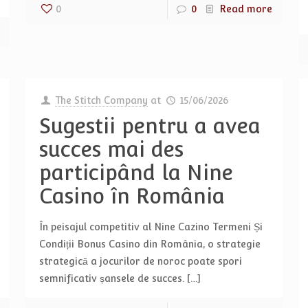
0
0
Read more
The Stitch Company
at
15/06/2026
Sugestii pentru a avea
succes mai des
participând la Nine
Casino în România
În peisajul competitiv al Nine Cazino Termeni Și
Condiții Bonus Casino din România, o strategie
strategică a jocurilor de noroc poate spori
semnificativ șansele de succes.
[…]