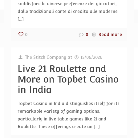
soddisfare le diverse preferenze dei giocatori,
dalle tradizionali carte di credito alle moderne
[…]
0
0
Read more
The Stitch Company
at
15/06/2026
Live 21 Roulette and
More on Topbet Casino
in India
Topbet Casino in India distinguishes itself for its
remarkable variety of gaming options,
particularly in live table games like 21 and
Roulette. These offerings create an
[…]