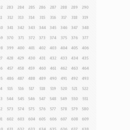
82
283
284
285
286
287
288
289
290
11
312
313
314
315
316
317
318
319
40
341
342
343
344
345
346
347
348
69
370
371
372
373
374
375
376
377
98
399
400
401
402
403
404
405
406
27
428
429
430
431
432
433
434
435
56
457
458
459
460
461
462
463
464
85
486
487
488
489
490
491
492
493
14
515
516
517
518
519
520
521
522
43
544
545
546
547
548
549
550
551
72
573
574
575
576
577
578
579
580
01
602
603
604
605
606
607
608
609
30
631
632
633
634
635
636
637
638