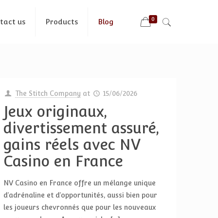
0
tact us
Products
Blog
The Stitch Company
at
15/06/2026
Jeux originaux,
divertissement assuré,
gains réels avec NV
Casino en France
NV Casino en France offre un mélange unique
d’adrénaline et d’opportunités, aussi bien pour
les joueurs chevronnés que pour les nouveaux