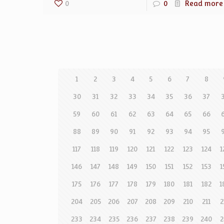
0
0
Read more
1
2
3
4
5
6
7
8
30
31
32
33
34
35
36
37
59
60
61
62
63
64
65
66
88
89
90
91
92
93
94
95
117
118
119
120
121
122
123
124
1
146
147
148
149
150
151
152
153
1
175
176
177
178
179
180
181
182
1
204
205
206
207
208
209
210
211
2
233
234
235
236
237
238
239
240
2