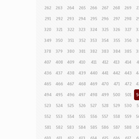
262
263
264
265
266
267
268
269
2
291
292
293
294
295
296
297
298
2
320
321
322
323
324
325
326
327
3
349
350
351
352
353
354
355
356
3
378
379
380
381
382
383
384
385
3
407
408
409
410
411
412
413
414
4
436
437
438
439
440
441
442
443
4
465
466
467
468
469
470
471
472
4
494
495
496
497
498
499
500
501
5
523
524
525
526
527
528
529
530
5
552
553
554
555
556
557
558
559
5
581
582
583
584
585
586
587
588
5
610
611
612
613
614
615
616
617
6