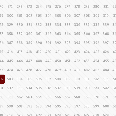
70
271
272
273
274
275
276
277
278
279
280
281
2
99
300
301
302
303
304
305
306
307
308
309
310
3
28
329
330
331
332
333
334
335
336
337
338
339
3
57
358
359
360
361
362
363
364
365
366
367
368
3
86
387
388
389
390
391
392
393
394
395
396
397
3
15
416
417
418
419
420
421
422
423
424
425
426
4
44
445
446
447
448
449
450
451
452
453
454
455
4
73
474
475
476
477
478
479
480
481
482
483
484
4
02
503
504
505
506
507
508
509
510
511
512
513
5
31
532
533
534
535
536
537
538
539
540
541
542
5
60
561
562
563
564
565
566
567
568
569
570
571
5
89
590
591
592
593
594
595
596
597
598
599
600
6
18
619
620
621
622
623
624
625
626
627
628
629
6