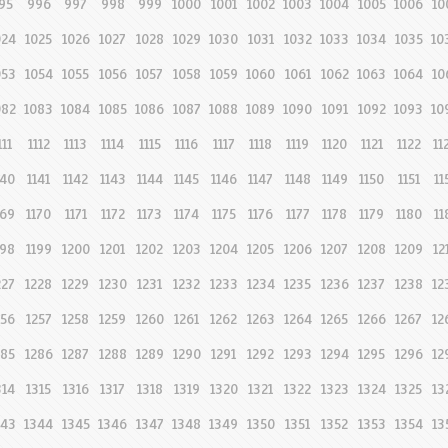
95
996
997
998
999
1000
1001
1002
1003
1004
1005
1006
10
024
1025
1026
1027
1028
1029
1030
1031
1032
1033
1034
1035
10
053
1054
1055
1056
1057
1058
1059
1060
1061
1062
1063
1064
10
082
1083
1084
1085
1086
1087
1088
1089
1090
1091
1092
1093
10
111
1112
1113
1114
1115
1116
1117
1118
1119
1120
1121
1122
11
140
1141
1142
1143
1144
1145
1146
1147
1148
1149
1150
1151
11
169
1170
1171
1172
1173
1174
1175
1176
1177
1178
1179
1180
11
198
1199
1200
1201
1202
1203
1204
1205
1206
1207
1208
1209
12
227
1228
1229
1230
1231
1232
1233
1234
1235
1236
1237
1238
12
256
1257
1258
1259
1260
1261
1262
1263
1264
1265
1266
1267
12
285
1286
1287
1288
1289
1290
1291
1292
1293
1294
1295
1296
12
314
1315
1316
1317
1318
1319
1320
1321
1322
1323
1324
1325
13
343
1344
1345
1346
1347
1348
1349
1350
1351
1352
1353
1354
13