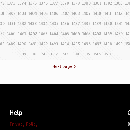
372
1373
1374
1375
1376
1377
1378
1379
1380
1381
1382
1383
13
401
1402
1403
1404
1405
1406
1407
1408
1409
1410
1411
1412
14
430
1431
1432
1433
1434
1435
1436
1437
1438
1439
1440
1441
14
459
1460
1461
1462
1463
1464
1465
1466
1467
1468
1469
1470
14
488
1489
1490
1491
1492
1493
1494
1495
1496
1497
1498
1499
15
1509
1510
1511
1512
1513
1514
1515
1516
1517
Next page
Help
Privacy Policy
B