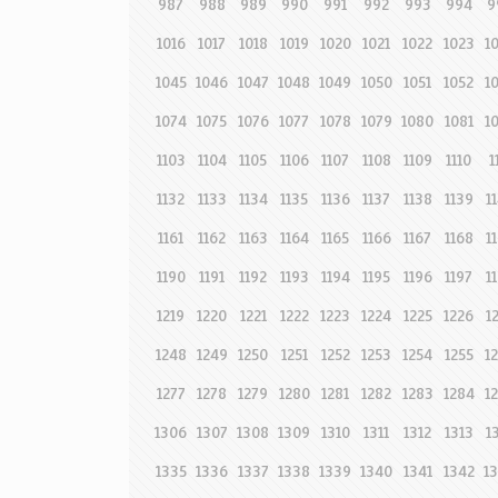
987
988
989
990
991
992
993
994
9
1016
1017
1018
1019
1020
1021
1022
1023
1
1045
1046
1047
1048
1049
1050
1051
1052
1
1074
1075
1076
1077
1078
1079
1080
1081
1
1103
1104
1105
1106
1107
1108
1109
1110
1
1132
1133
1134
1135
1136
1137
1138
1139
1
1161
1162
1163
1164
1165
1166
1167
1168
1
1190
1191
1192
1193
1194
1195
1196
1197
1
1219
1220
1221
1222
1223
1224
1225
1226
1
1248
1249
1250
1251
1252
1253
1254
1255
1
1277
1278
1279
1280
1281
1282
1283
1284
1
1306
1307
1308
1309
1310
1311
1312
1313
1
1335
1336
1337
1338
1339
1340
1341
1342
1