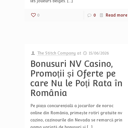
les joueurs belges.
[…]
0
0
Read more
The Stitch Company
at
15/06/2026
Bonusuri NV Casino,
Promoții și Oferte pe
care Nu le Poți Rata în
România
Pe piața concurențială a jocurilor de noroc
online din România, primește rotiri gratuite nv
cazino, cazinourile din Nevada se remarcă prin
gama variată de bonusuri și
[…]