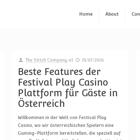
Home
About
Con
The Stitch Company
at
01/07/2026
Beste Features der
Festival Play Casino
Plattform für Gäste in
Österreich
Willkommen in der Welt von Festival Play
Casino, wo wir österreichischen Spielern eine
Gaming-Plattform bereitstellen, die speziell auf