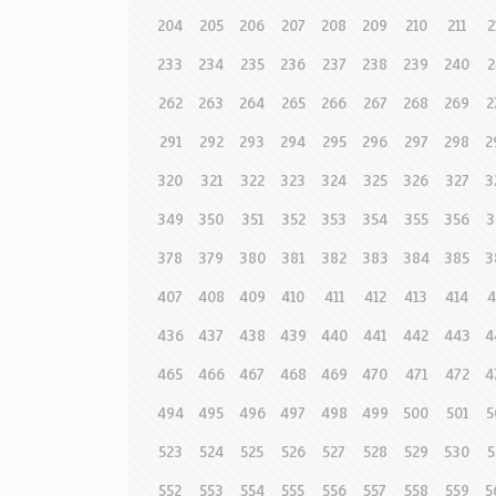
204
205
206
207
208
209
210
211
2
233
234
235
236
237
238
239
240
2
262
263
264
265
266
267
268
269
2
291
292
293
294
295
296
297
298
2
320
321
322
323
324
325
326
327
3
349
350
351
352
353
354
355
356
3
378
379
380
381
382
383
384
385
3
407
408
409
410
411
412
413
414
4
436
437
438
439
440
441
442
443
4
465
466
467
468
469
470
471
472
4
494
495
496
497
498
499
500
501
5
523
524
525
526
527
528
529
530
5
552
553
554
555
556
557
558
559
5