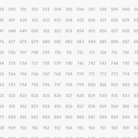
89
590
591
592
593
594
595
596
597
598
599
600
6
18
619
620
621
622
623
624
625
626
627
628
629
6
47
648
649
650
651
652
653
654
655
656
657
658
6
76
677
678
679
680
681
682
683
684
685
686
687
6
05
706
707
708
709
710
711
712
713
714
715
716
7
34
735
736
737
738
739
740
741
742
743
744
745
7
63
764
765
766
767
768
769
770
771
772
773
774
7
92
793
794
795
796
797
798
799
800
801
802
803
8
21
822
823
824
825
826
827
828
829
830
831
832
8
50
851
852
853
854
855
856
857
858
859
860
861
8
79
880
881
882
883
884
885
886
887
888
889
890
8
08
909
910
911
912
913
914
915
916
917
918
919
9