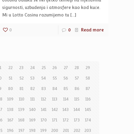
osobna odluka se nerijetko temelji na mješavinu
sigurnosti, uzbudenja i atmosfere kao kod kuće.
Mi u Lotto Casinu razumijemo tu
[…]
0
0
Read more
1
22
23
24
25
26
27
28
29
0
51
52
53
54
55
56
57
58
9
80
81
82
83
84
85
86
87
08
109
110
111
112
113
114
115
116
37
138
139
140
141
142
143
144
145
66
167
168
169
170
171
172
173
174
95
196
197
198
199
200
201
202
203