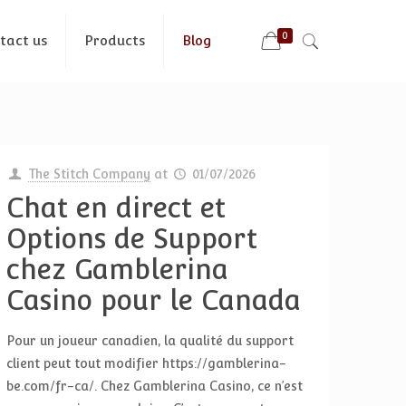
0
tact us
Products
Blog
The Stitch Company
at
01/07/2026
Chat en direct et
Options de Support
chez Gamblerina
Casino pour le Canada
Pour un joueur canadien, la qualité du support
client peut tout modifier https://gamblerina-
be.com/fr-ca/. Chez Gamblerina Casino, ce n’est