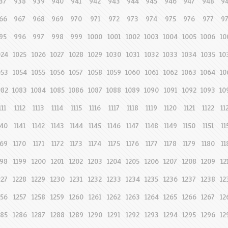
37
938
939
940
941
942
943
944
945
946
947
948
9
66
967
968
969
970
971
972
973
974
975
976
977
9
95
996
997
998
999
1000
1001
1002
1003
1004
1005
1006
10
024
1025
1026
1027
1028
1029
1030
1031
1032
1033
1034
1035
10
053
1054
1055
1056
1057
1058
1059
1060
1061
1062
1063
1064
10
082
1083
1084
1085
1086
1087
1088
1089
1090
1091
1092
1093
10
111
1112
1113
1114
1115
1116
1117
1118
1119
1120
1121
1122
11
140
1141
1142
1143
1144
1145
1146
1147
1148
1149
1150
1151
11
169
1170
1171
1172
1173
1174
1175
1176
1177
1178
1179
1180
11
198
1199
1200
1201
1202
1203
1204
1205
1206
1207
1208
1209
12
227
1228
1229
1230
1231
1232
1233
1234
1235
1236
1237
1238
12
256
1257
1258
1259
1260
1261
1262
1263
1264
1265
1266
1267
12
285
1286
1287
1288
1289
1290
1291
1292
1293
1294
1295
1296
12