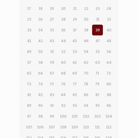
17
18
19
20
21
22
23
24
25
26
27
28
29
30
31
32
33
34
35
36
37
38
39
40
41
42
43
44
45
46
47
48
49
50
51
52
53
54
55
56
57
58
59
60
61
62
63
64
65
66
67
68
69
70
71
72
73
74
75
76
77
78
79
80
81
82
83
84
85
86
87
88
89
90
91
92
93
94
95
96
97
98
99
100
101
102
103
104
105
106
107
108
109
110
111
112
113
114
115
116
117
118
119
120