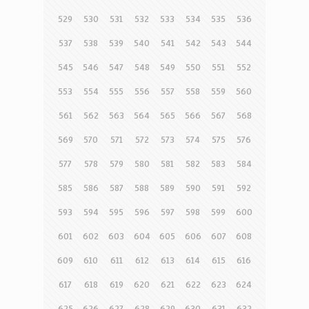
529
530
531
532
533
534
535
536
537
538
539
540
541
542
543
544
545
546
547
548
549
550
551
552
553
554
555
556
557
558
559
560
561
562
563
564
565
566
567
568
569
570
571
572
573
574
575
576
577
578
579
580
581
582
583
584
585
586
587
588
589
590
591
592
593
594
595
596
597
598
599
600
601
602
603
604
605
606
607
608
609
610
611
612
613
614
615
616
617
618
619
620
621
622
623
624
625
626
627
628
629
630
631
632