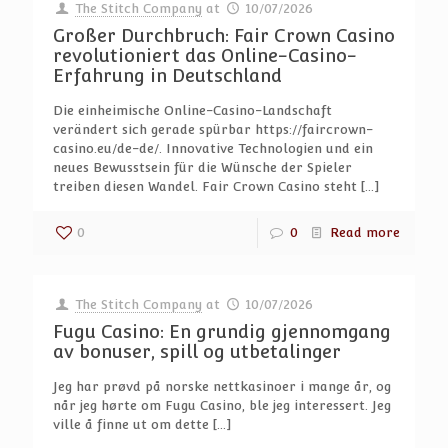
The Stitch Company
at
10/07/2026
Großer Durchbruch: Fair Crown Casino
revolutioniert das Online-Casino-
Erfahrung in Deutschland
Die einheimische Online-Casino-Landschaft
verändert sich gerade spürbar https://faircrown-
casino.eu/de-de/. Innovative Technologien und ein
neues Bewusstsein für die Wünsche der Spieler
treiben diesen Wandel. Fair Crown Casino steht
[…]
0
0
Read more
The Stitch Company
at
10/07/2026
Fugu Casino: En grundig gjennomgang
av bonuser, spill og utbetalinger
Jeg har prøvd på norske nettkasinoer i mange år, og
når jeg hørte om Fugu Casino, ble jeg interessert. Jeg
ville å finne ut om dette
[…]