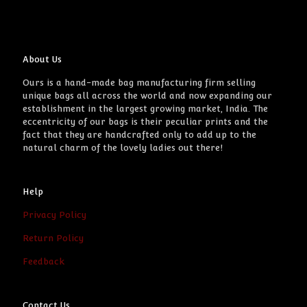
About Us
Ours is a hand-made bag manufacturing firm selling
unique bags all across the world and now expanding our
establishment in the largest growing market, India. The
eccentricity of our bags is their peculiar prints and the
fact that they are handcrafted only to add up to the
natural charm of the lovely ladies out there!
Help
Privacy Policy
Return Policy
Feedback
Contact Us